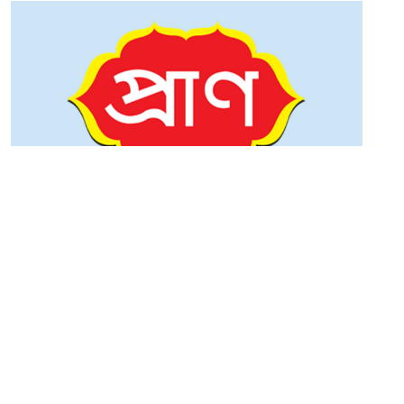
০৩ জানুয়ারি ২০২৬
প্রাণ গ্রুপ নিয়োগ দেবে টেরিটরি সেলস ম্যানেজার, পদ ৫০, আবেদন স্নাতক পাসেই