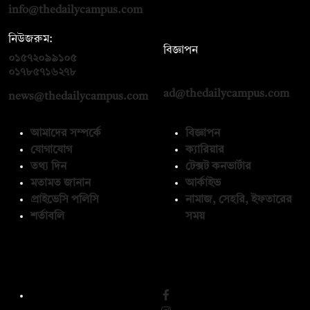
info@thedailycampus.com
নিউজরুম:
বিজ্ঞাপন
০১৫৭২০৯৯১০৫
,
০১৭১২১৩৬৫৯৩
০১৭৮৫৭১৬২৭৮
ad@thedailycampus.com
news@thedailycampus.com
আমাদের সম্পর্কে
বিজ্ঞাপন
যোগাযোগ
ক্যারিয়ার
তথ্য দিন
টেক্সট কনভার্টার
মতামত জানান
আর্কাইভ
প্রাইভেসি পলিসি
নামাজ, সেহরি, ইফতারের
শর্তাবলি
সময়
অনুসরণ করুন