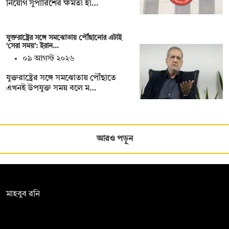
নিয়োগ সুপারিশের ক্ষমতা হা…
যুক্তরাষ্ট্রের সঙ্গে সমঝোতায় পৌঁছানোর এটাই
‘সেরা সময়’: ইরান…
০৯ আগস্ট ২০২৬
যুক্তরাষ্ট্রের সঙ্গে সমঝোতায় পৌঁছাতে
এখনই উপযুক্ত সময় বলে ম…
আরও পড়ুন
সম্পাদক:
মাহবুব রনি
দ্য ডেইলি ক্যাম্পাস, দ্বিতীয় তলা, হাসান হোল্ডিংস, ৫২/১ নিউ ইস্কাটন
রোড, ঢাকা ১০০০