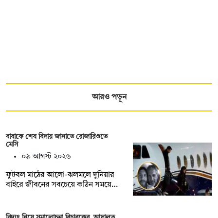
আরও পড়ুন
বাবাকে শেষ বিদায় জানাতে রোজারিওতে
মেসি
০৯ আগস্ট ২০২৬
ফুটবল মাঠের আলো-ঝলমলে দুনিয়ার
বাইরে জীবনের সবচেয়ে কঠিন সময়ে…
বিদ্যুৎ নিয়ে সমালোচনা বিচারকের, আদালত