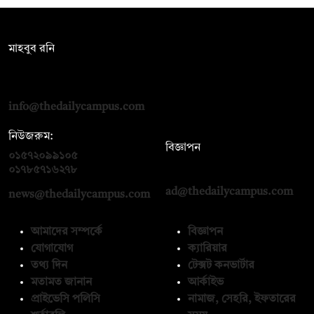
সম্পাদক:
মাহবুব রনি
দ্য ডেইলি ক্যাম্পাস, দ্বিতীয় তলা, হাসান হোল্ডিংস, ৫২/১ নিউ ইস্কাটন
রোড, ঢাকা ১০০০
info@thedailycampus.com
নিউজরুম:
বিজ্ঞাপন
০১৫৭২০৯৯১০৫
,
০১৭১২১৩৬৫৯৩
০১৭৮৫৭১৬২৭৮
ad@thedailycampus.com
news@thedailycampus.com
আমাদের সম্পর্কে
বিজ্ঞাপন
যোগাযোগ
ক্যারিয়ার
তথ্য দিন
টেক্সট কনভার্টার
মতামত জানান
আর্কাইভ
প্রাইভেসি পলিসি
নামাজ, সেহরি, ইফতারের