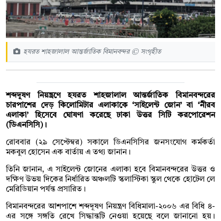
হযরত শাহজালাল আন্তর্জাতিক বিমানবন্দর © সংগৃহীত
শব্দদূষণ নিয়ন্ত্রণে হযরত শাহজালাল আন্তর্জাতিক বিমানবন্দরের
চারপাশের দেড় কিলোমিটার এলাকাকে ‘সাইলেন্ট জোন’ বা ‘নীরব
এলাকা’ হিসেবে ঘোষণা করেছে ঢাকা উত্তর সিটি করপোরেশন
(ডিএনসিসি)।
রোববার (২৯ সেপ্টেম্বর) সকালে ডিএনসিসির জনসংযোগ কর্মকর্তা
মকবুল হোসেন এক বার্তায় এ তথ্য জানান।
তিনি জানান, এ সাইলেন্ট জোনের এলাকা হবে বিমানবন্দরের উত্তর ও
দক্ষিণ উভয় দিকের নির্ধারিত অঞ্চলটি স্কলাস্টিকা স্কুল থেকে হোটেল লে
মেরিডিয়ান পর্যন্ত প্রসারিত।
বিমানবন্দরের আশপাশে শব্দদূষণ নিয়ন্ত্রণ বিধিমালা-২০০৬ এর বিধি ৪-
এর সঙ্গে সঙ্গতি রেখে সিদ্ধান্তটি নেওয়া হয়েছে বলে জানানো হয়।