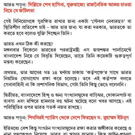
আরও পড়ুন:
দিল্লিতে শেখ হাসিনা, যুক্তরাজ্যে রাজনৈতিক আশ্রয় চাওয়া
নিয়ে যে জটিলতা
সেই বিনিয়োগকে সুরক্ষিত রাখার জন্য একটা ‘স্টেবল নেবারহুড’ বা
স্থিতিশীল প্রতিবেশ চাই – আর তার জন্য যা করা দরকার, ভারতকে তা
করতে হবে বলেও যুক্তি দিচ্ছেন তিনি।
ভারত এখন ঠিক কী করছে?
মঙ্গলবার বিকেলে ভারতের পররাষ্ট্রমন্ত্রী এস জয়শঙ্কর পার্লামেন্টে
বাংলাদেশ নিয়ে যে বিবৃতি দিয়েছেন, তাতে তিনি কয়েকটি গুরুত্বপূর্ণ
মন্তব্য করেছেন।
প্রথমত, তার আগের গত ২৪ ঘণ্টায় ঢাকায় ‘কর্তৃপক্ষে’র সাথে ভারত
নিয়মিত যোগাযোগ রক্ষা করে চলেছে। তবে এই কর্তৃপক্ষ বলতে
সেনাবাহিনী না কি প্রশাসনিক বিভাগ, সেটা তিনি কিছু ভেঙে বলেননি।
দ্বিতীয়ত, বাংলাদেশে হিন্দু ও অন্য সংখ্যালঘুদের বাড়িঘর, দোকানপাট বা
ব্যবসা এবং মন্দিরে হামলার বহু ঘটনা ঘটেছে বলে খবর আসছে। এই
পরিস্থিতির ওপর ভারত সতর্ক নজর রাখছে।
আরও পড়ুন:
শিগগিরই প্যারিস থেকে দেশে ফিরছেন ড. মুহাম্মদ ইউনূস
ইতিমধ্যে বেশ কিছু সংগঠন সংখ্যালঘুদের রক্ষা করার অঙ্গীকার করেছে ও
নানা পদক্ষেপও নিয়েছে, ভারত তা স্বাগত জানায়। কিন্তু আইন-শৃঙ্খলা