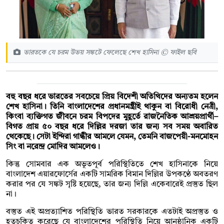
ভারতকে যে চরম উভয় সঙ্কটে ফেলেছে শেখ হাসিনা © ফাইল ছবি
বহু বছর ধরে ভারতের সবচেয়ে প্রিয় বিদেশী অতিথিদের অন্যতম হলেন
শেখ হাসিনা। তিনি বাংলাদেশের প্রধানমন্ত্রীই থাকুন বা বিরোধী নেত্রী,
কিংবা ব্যক্তিগত জীবনে চরম বিপদের মুহূর্তে রাজনৈতিক আশ্রয়প্রার্থী–
বিগত প্রায় ৫০ বছর ধরে দিল্লির দরজা তার জন্য সব সময় অবারিত
থেকেছে। সেটা ইন্দিরা গান্ধীর আমলে যেমন, তেমনি বাজপেয়ী-মনমোহন
সিং বা নরেন্দ্র মোদির আমলেও।
কিন্তু সোমবার এক অভূতপূর্ব পরিস্থিতিতে শেখ হাসিনাকে নিয়ে
বাংলাদেশ এয়ারফোর্সের একটি সামরিক বিমান দিল্লির উপকণ্ঠে অবতরণ
করার পর যে সঙ্কট সৃষ্টি হয়েছে, তার জন্য দিল্লি একেবারেই প্রস্তুত ছিল
না।
বস্তুত এই অপ্রত্যাশিত পরিস্থিতি ভারত সরকারকে এতটাই অপ্রস্তুত ও
হতচকিত করেছে যে বাংলাদেশের পরিস্থিতি নিয়ে আনুষ্ঠানিক একটি