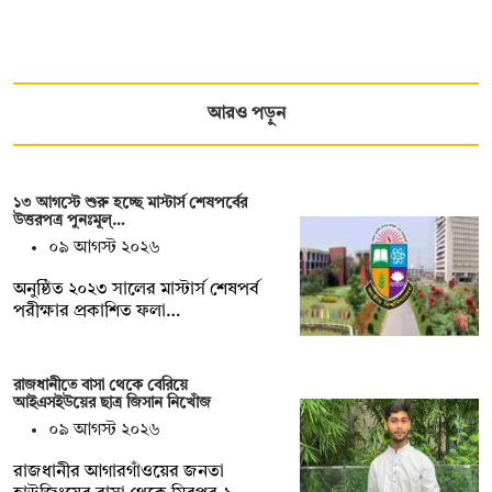
আরও পড়ুন
১৩ আগস্টে শুরু হচ্ছে মাস্টার্স শেষপর্বের
উত্তরপত্র পুনঃমূল্…
০৯ আগস্ট ২০২৬
অনুষ্ঠিত ২০২৩ সালের মাস্টার্স শেষপর্ব
পরীক্ষার প্রকাশিত ফলা…
রাজধানীতে বাসা থেকে বেরিয়ে
আইএসইউয়ের ছাত্র জিসান নিখোঁজ
০৯ আগস্ট ২০২৬
রাজধানীর আগারগাঁওয়ের জনতা