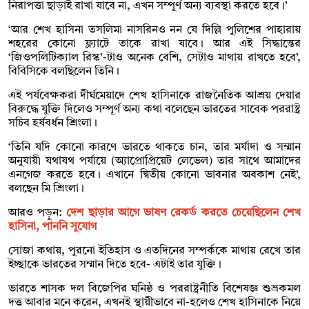
নিরাপত্তা ছাড়াই রাখা যাবে না, এখন সম্পূর্ণ অন্য ব্যবস্থা করতে হবে।’
‘আর শেখ হাসিনা তসলিমা নাসরিনও নন যে দিল্লি পুলিশের পাহারায়
শহরের কোনো ফ্ল্যাটে তাকে রাখা যাবে। আর এই সিদ্ধান্তের
‘জিওপলিটিক্যাল রিস্ক’-টাও অনেক বেশি, সেটাও মাথায় রাখতে হবে’,
বিবিসিকে বলছিলেন তিনি।
এই পর্যবেক্ষকরা দীর্ঘমেয়াদে শেখ হাসিনাকে রাজনৈতিক আশ্রয় দেয়ার
বিরুদ্ধে যুক্তি দিলেও সম্পূর্ণ অন্য কথা বলেছেন ভারতের সাবেক পররাষ্ট্র
সচিব হর্ষবর্ধন শ্রিংলা।
‘তিনি যদি কোনো কারণে ভারতে থাকতে চান, তার মর্যাদা ও সম্মান
অনুযায়ী যথাযথ পর্যায়ে (অ্যাপ্রোপ্রিয়েট লেভেল) তার সাথে আমাদের
এনগেজ করতে হবে। এখানে দ্বিতীয় কোনো ভাবনার অবকাশ নেই’,
বলছেন মি শ্রিংলা।
আরও পড়ুন:
দেশ ছাড়ার আগে ভাষণ রেকর্ড করতে চেয়েছিলেন শেখ
হাসিনা, পাননি সুযোগ
সোজা কথায়, পুরনো ইতিহাস ও এতদিনের সম্পর্ককে মাথায় রেখে তার
ইচ্ছাকে ভারতের সম্মান দিতে হবে- এটাই তার যুক্তি।
ভারতে শাসক দল বিজেপির ঘনিষ্ঠ ও পররাষ্ট্রনীতি বিশেষজ্ঞ শুভ্রকমল
দত্ত আবার মনে করেন, এখনই স্থায়ীভাবে না-হলেও শেখ হাসিনাকে নিয়ে