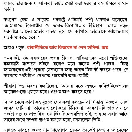
থাকে, তার জন্য যা যা করা উচিত সেটা করা দরকার বলেই মনে করেন
তিনি।
কংগ্রেস নেতা ও সাবেক পররাষ্ট্র প্রতিমন্ত্রী শশী থারুরও বলেছেন,
‘জামায়াতে ইসলামীর যে ভারত-বিরোধিতার ইতিহাস, তাতে নতুন
সরকারে তাদের প্রভাব কতটা হবে সে ব্যাপারে ভারতকে আগেভাগেই
সতর্ক থাকতে হবে।’
আরও পড়ুন:
রাজনীতিতে আর ফিরবেন না শেখ হাসিনা: জয়
এমন কী, ওই সরকারের ওপর চীন বা পাকিস্তানের মতো শক্তিগুলো
কলকাঠি নাড়াতে চাইবে বলেও মনে করেন শশী থারুর। কিন্তু
জামায়াতের এই ‘প্রভাব’ ঠেকানোর জন্য ভারত ঠিক কী করতে পারে, সে
ব্যাপারে স্পষ্ট দিশা দেখাতে পারেননি তারা কেউই।
শ্রীরাধা দত্ত অবশ্য বলছিলেন, ‘আমার মতে প্রথমে কমিউনিকেশনের
চ্যানেলগুলো খুলতে হবে। ওপেন আপ করতে হবে।’
‘বাংলাদেশে কারা এই মুহূর্তে শেষ কথা বলছেন বা সিদ্ধান্ত নিচ্ছেন, সেটা
আমরা জানি না। তাদের ভালো করে চিনিও না। আমরা যদি তাদের সাথে
একটা সুস্থ ও স্বাভাবিক ওয়ার্কিং রিলেশনশিপ চাই, তাহলে সবার আগে
তাদের সাথে সম্পর্ক স্থাপন করতে হবে’, জানাচ্ছেন তিনি।
এদিকে ভারতে ক্ষমতাসীন বিজেপির ভেতর থেকেই কিন্তু বাংলাদেশের