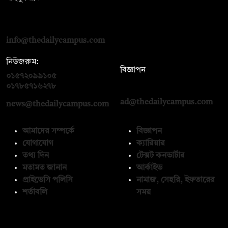
দ্য ডেইলি ক্যাম্পাস, দ্বিতীয় তলা, হাসান হোল্ডিংস, ৫২/১ নিউ ইস্কাটন
রোড, ঢাকা ১০০০
info@thedailycampus.com
নিউজরুম:
বিজ্ঞাপন
০১৫৭২০৯৯১০৫
,
০১৭১২১৩৬৫৯৩
০১৭৮৫৭১৬২৭৮
ad@thedailycampus.com
news@thedailycampus.com
আমাদের সম্পর্কে
বিজ্ঞাপন
যোগাযোগ
ক্যারিয়ার
তথ্য দিন
টেক্সট কনভার্টার
মতামত জানান
আর্কাইভ
প্রাইভেসি পলিসি
নামাজ, সেহরি, ইফতারের
শর্তাবলি
সময়