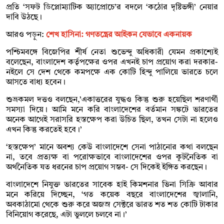
প্রতি ‘সফট ডিপ্লোম্যাটিক অ্যাপ্রোচে’র বদলে ‘কঠোর দৃষ্টিভঙ্গী’ নেয়ার
দাবি উঠছে।
আরও পড়ুন:
শেখ হাসিনা: গণতন্ত্রের আইকন যেভাবে একনায়ক
পশ্চিমবঙ্গে বিজেপির শীর্ষ নেতা শুভেন্দু অধিকারী যেমন প্রকাশ্যেই
বলেছেন, বাংলাদেশ কর্তৃপক্ষের ওপর এখনই চাপ প্রয়োগ করা দরকার-
নইলে সে দেশ থেকে কমপক্ষে এক কোটি হিন্দু পালিয়ে ভারতে চলে
আসতে বাধ্য হবেন।
শুভ্রকমল দত্তও বলছেন,’একাত্তরের যুদ্ধও কিন্তু শুরু হয়েছিল শরণার্থী
সমস্যা দিয়ে। আমি মনে করি বাংলাদেশের বর্তমান সঙ্কটে ভারতের
অনেক আগেই সরাসরি হস্তক্ষেপ করা উচিত ছিল, তখন সেটা না হলেও
এখন কিন্তু করতেই হবে।’
‘হস্তক্ষেপ’ মানে অবশ্য কেউ বাংলাদেশে সেনা পাঠানোর কথা বলছেন
না, তবে প্রত্যক্ষ বা পরোক্ষভাবে বাংলাদেশের ওপর কূটনৈতিক বা
অর্থনৈতিক যত ধরনের চাপ প্রয়োগ সম্ভব- সে দিকেই ইঙ্গিত করছেন।
বাংলাদেশে নিযুক্ত ভারতের সাবেক হাই কিমশনার ভিনা সিক্রি আবার
মনে করিয়ে দিচ্ছেন, ‘গত কয়েক বছরে বাংলাদেশের জ্বালানি,
অবকাঠামো থেকে শুরু করে অজস্র সেক্টরে ভারত শত শত কোটি টাকার
বিনিয়োগ করেছে, এটা ভুললে চলবে না।’