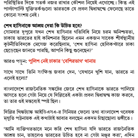
পরিস্থিতির দিকে সতর্ক নজর রাখার কৌশল নিয়েই এগোচ্ছে। কিন্তু এই
পাল্টাপাল্টি যুক্তিতর্কগুলো ভারতকে যে প্রবল দ্বিধাদ্বন্দ্বে ফেলেছে তাতে
কোনো সংশয় নেই।
শেখ হাসিনাকে আশ্রয় দেয়া কি উচিত হবে?
সোমবার দুপুরে যখন শেখ হাসিনার গতিবিধি নিয়ে চরম অনিশ্চয়তা,
ঢাকায় ভারতের হাই কমিশনার ছিলেন এমন একজন সাবেক শীর্ষস্থানীয়
কূটনীতিবিদকে মেসেজ করেছিলাম, ‘শেখ হাসিনা হেলিকপ্টারে ঢাকা
ছেড়েছেন জানতে পারছি, আপনি কিছু শুনেছেন?’
আরও পড়ুন:
পুলিশ নেই ঢাকার ‘বেশিরভাগ’ থানায়
সাথে সাথে তিনি সংক্ষিপ্ত জবাব দেন, ‘যেখানে খুশি যান, ভারতে না
এলেই হলো!’
বাংলাদেশে রাজনৈতিক সঙ্কটের জেরে শেখ হাসিনাকে ভারতে পালিয়ে
আসতে হলে সেটা নিয়ে যে দিল্লিতেই একটা প্রবল দ্বিধাদ্বন্দ্ব কাজ করবে,
তা তার ওই মন্তব্যেই স্পষ্ট ছিল।
দিল্লির থিঙ্কট্যাঙ্ক আইডিএসএ-র সিনিয়র ফেলো তথা বাংলাদেশ গবেষক
ম্ম্রুতি পট্টনায়ক এই কথাটাই আবার বলছেন একদম চাঁছাছোলা ভঙ্গীতে।
‘আমি ব্যক্তিগতভাবে মনে করি শেখ হাসিনা যদি ভারতে রাজনৈতিক
আশ্রয় চান, তাহলেও ভারতের উচিত হবে না সেটা মঞ্জুর করা’, এদিন