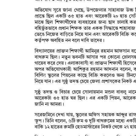
অভিযোগ সূত্রে জানা গেছে, উপজেলার সাহাবাজ উচ্চ বিদ্
প্রান্তে ছিল একটি ৩৫ হাত এবং আরেকটি ২০ হাত সেমি পা
মাঝে ছিল শিক্ষার্থীদের ব্যবহারের জন্য ছাদ ঢালাই
বহির্ভূতভাবে প্রধান শিক্ষক তার একক সিদ্ধান্তে শাহাবা
ভেঙে নিজের বাড়িতে নিয়ে যান এবং আরেকটি বিক্রি কর
কর্তৃপক্ষ অবহিত নন বলে দাবি তাদের।
বিদ্যালয়ের প্রাক্তন শিক্ষার্থী আমিনুর রহমান আফসান 
বাথরুম ছিল। নতুন ভবনটি আসার পর কোনো ঢোলসহরত
গায়েব করে দেয়। এলাকাবাসী বা প্রাক্তন শিক্ষার্থী হিসেব
অপর অভিযোগকারী আশিকুর রহমান আদনান বলেন, ক
বিল্ডিং স্কুলের পিয়নের কাছে বিক্রি করলেও অন্য টি
নিয়ে যান। এর সুষ্ঠু তদন্ত চেয়ে জেলা প্রশাসকের নি
সুষ্ঠু তদন্ত ও বিচার চেয়ে সোলায়মান মন্ডল বাবলু 
আরেকটা ৩৫ হাত ঘর ছিল। এর একটি পিয়ন, আরেকটি 
জানি না আমরা।
সরেজমিনে দেখা যায়, স্কুলের অফিস সহায়ক আব্দুর রাজ
স্তূপ। তিনি বলেন, ৬টি রুম ও দুটি বাথরুমের মধ্যে এক
বাকি ১২ হাতের রুমটি হেডমাস্টারের নিকট থেকে ২৭ হা