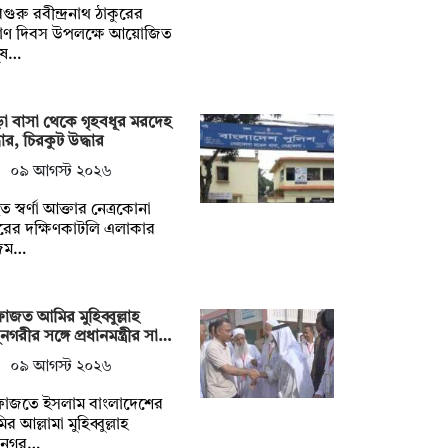
গুরু রবীন্দ্রনাথ ঠাকুরের
রয়াণ দিবস উপলক্ষে আয়োজিত
ুষ…
া বাসা থেকে গৃহবধূর মরদেহ
ধার, চিরকুট উদ্ধার
০৯ আগস্ট ২০২৬
ত স্বর্ণা আক্তার নেত্রকোনা
রের দক্ষিণকাটলি এলাকার
জম…
াজত আমির মুহিব্বুল্লাহ
ুনগরীর সঙ্গে প্রধানমন্ত্রীর সা…
০৯ আগস্ট ২০২৬
ফাজতে ইসলাম বাংলাদেশের
র আল্লামা মুহিব্বুল্লাহ
বুনগর…