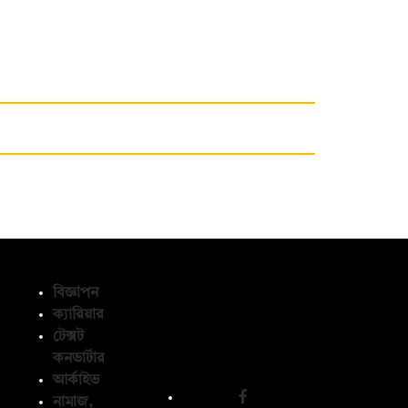
বিজ্ঞাপন
ক্যারিয়ার
টেক্সট
অনুসরণ করুন
কনভার্টার
আর্কাইভ
নামাজ,