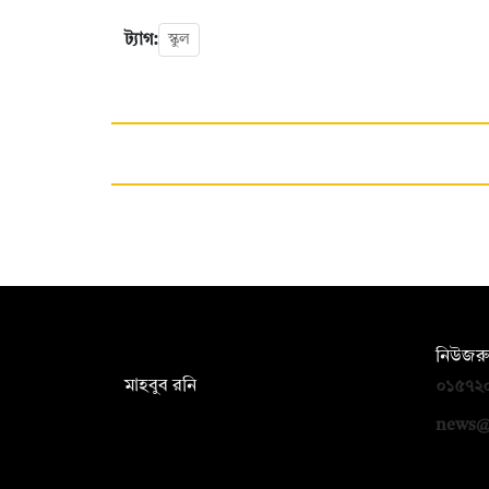
ট্যাগ:
স্কুল
সম্পাদক:
নিউজরু
মাহবুব রনি
০১৫৭২
দ্য ডেইলি ক্যাম্পাস, দ্বিতীয় তলা, হাসান
news@
হোল্ডিংস, ৫২/১ নিউ ইস্কাটন রোড, ঢাকা
১০০০