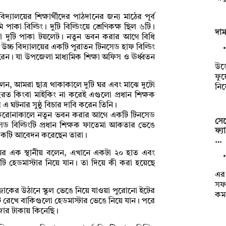
যালয়ের শিক্ষার্থীদের পাঠদানের জন্য মাঠের পূর্ব
কা বিল্ডিং। দুটি বিল্ডিংয়ে শ্রেণিকক্ষ ছিল ৬টি।
দা
 করা দুটি পাকা টয়লেট। নতুন ভবন করার আগে বিধি
জ উচ্চ বিদ্যালয়ের একটি পুরাতন টিনসেড হাফ বিল্ডিং
েন। যা উপজেলা মাধ্যমিক শিক্ষা অফিস ও ঊর্ধ্বতন
উড়
ফুয়
বলেন, আমরা ছাত্র থাকাকালে দুটি ঘর এবং মাঝে দুটো
নি
 কিংবা মাইকিং না করেই এগুলো প্রধান শিক্ষক
ে এ ঘটনার সুষ্ঠু বিচার দাবি করেন তিনি।
রোনাকালে নতুন ভবন করার আগে একটি টিনসেড
সেপ
নসেড বিল্ডিংটি প্রধান শিক্ষক ফাতেমা আকতার ভেঙে
ফ্য
কট একটি আবেদন করেছেন তারা।
…
নামের এক স্থানীয় বলেন, এখানে একটা ২০ হাত এবং
হেডমাস্টার নিয়ে যান। তা দিয়ে কী করা হয়েছে
এর
সফর
্জাকের উঠানে স্কুল ভেঙে নিয়ে যাওয়া পুরোনো ইটের
কমপ
টি রেখে বাকিগুলো হেডমাস্টার ভেঙে নিয়ে যান। পরে
জার টাকায় কিনেছি।