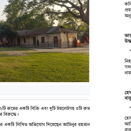
কবি
প্
অন
ভাড়
উদ্
নিহ
সদ
না
হেফ
বাব
ন ৬টি রুমের একটি বিক্রি এবং দুটি টয়লেটসহ ৫টি রুম
 বিরুদ্ধে।
হে
আমি
াবর একটি লিখিত অভিযোগ দিয়েছেন আমিনুর রহমান
বা