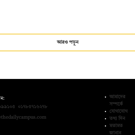
আরও পড়ুন
আমাদের
ম:
সম্পর্কে
০৯৯১০৫
,
০১৭৮৫৭১৬২৭৮
যোগাযোগ
thedailycampus.com
তথ্য দিন
মতামত
জানান