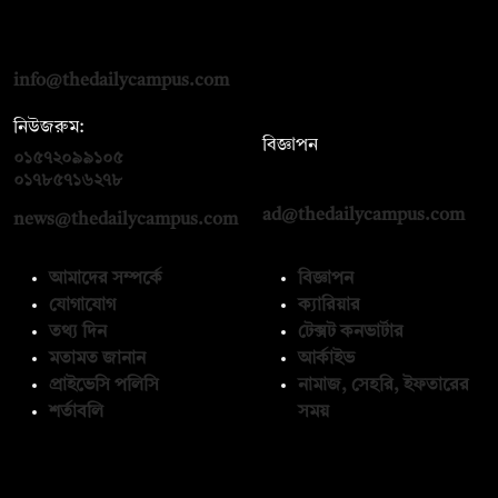
দ্য ডেইলি ক্যাম্পাস, দ্বিতীয় তলা, হাসান হোল্ডিংস, ৫২/১ নিউ ইস্কাটন
রোড, ঢাকা ১০০০
info@thedailycampus.com
নিউজরুম:
বিজ্ঞাপন
০১৫৭২০৯৯১০৫
,
০১৭১২১৩৬৫৯৩
০১৭৮৫৭১৬২৭৮
ad@thedailycampus.com
news@thedailycampus.com
আমাদের সম্পর্কে
বিজ্ঞাপন
যোগাযোগ
ক্যারিয়ার
তথ্য দিন
টেক্সট কনভার্টার
মতামত জানান
আর্কাইভ
প্রাইভেসি পলিসি
নামাজ, সেহরি, ইফতারের
শর্তাবলি
সময়
অনুসরণ করুন