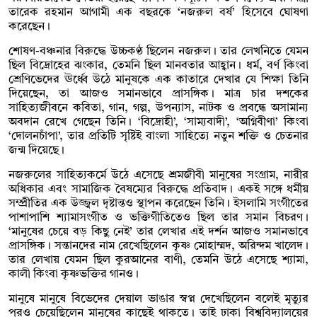
তারেক রহমান আগামী এক বছরকে ‘নজরুল বর্ষ’ হিসেবে ঘোষণা
করেছেন।
শোষণ-বঞ্চনার বিরুদ্ধে উচ্চকণ্ঠ ছিলেন নজরুল। তার লেখনিতে যেমন
ছিল বিদ্রোহের ঝংকার, তেমনি ছিল মানবতার আহ্বান। ধর্ম, বর্ণ কিংবা
শ্রেণিভেদের ঊর্ধ্বে উঠে মানুষকে এক কাতারে দেখার যে শিক্ষা তিনি
দিয়েছেন, তা আজও সমানভাবে প্রাসঙ্গিক। মাত্র চার দশকের
সাহিত্যজীবনে কবিতা, গান, গল্প, উপন্যাস, নাটক ও প্রবন্ধে অসামান্য
অবদান রেখে গেছেন তিনি। ‘বিদ্রোহী’, ‘সাম্যবাদী’, ‘অগ্নিবীণা’ কিংবা
‘দোলনচাঁপা’, তার প্রতিটি সৃষ্টিই বাংলা সাহিত্যে নতুন শক্তি ও চেতনার
জন্ম দিয়েছে।
নজরুলের সাহিত্যকর্মে উঠে এসেছে শ্রমজীবী মানুষের সংগ্রাম, নারীর
অধিকার এবং সামাজিক বৈষম্যের বিরুদ্ধে প্রতিবাদ। একই সঙ্গে ধর্মীয়
সম্প্রীতির এক উজ্জ্বল দৃষ্টান্তও স্থাপন করেছেন তিনি। ইসলামি সংগীতের
পাশাপাশি শ্যামাসংগীত ও ভক্তিগীতিতেও ছিল তার সমান বিচরণ।
‘মানুষের চেয়ে বড় কিছু নেই’ তার লেখার এই দর্শন আজও সমানভাবে
প্রাসঙ্গিক। সন্তানদের নাম রেখেছিলেন কৃষ্ণ মোহাম্মদ, অরিন্দম খালেদ।
তার লেখায় যেমন ছিল কুরআনের বাণী, তেমনি উঠে এসেছে শ্যামা,
কালী কিংবা কৃষ্ণভক্তির গানও।
মানুষে মানুষে বিভেদের দেয়াল ভাঙার স্বপ্ন দেখেছিলেন বলেই মৃত্যুর
পরও চেয়েছিলেন মানুষের কাছেই থাকতে। তাই ঢাকা বিশ্ববিদ্যালয়ের