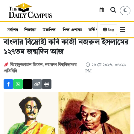
Eng
সর্বশেষ
শিক্ষাঙ্গন
উচ্চশিক্ষা
শিক্ষা প্রশাসন
ভর্তি পরীক্ষা
কর্মসংস্থান
বাংলার বিদ্রোহী কবি কাজী নজরুল ইসলামের
১২৭তম জন্মদিন আজ
জিহাদুজ্জামান জিসান
,
নজরুল বিশ্ববিদ্যালয়
২৫ মে ২০২৬, ০৬:২৯
প্রতিনিধি
PM