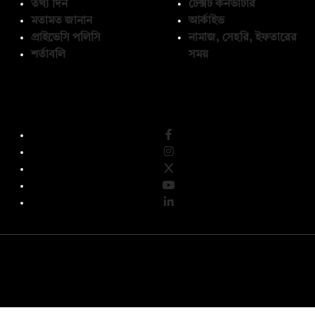
তথ্য দিন
টেক্সট কনভার্টার
মতামত জানান
আর্কাইভ
প্রাইভেসি পলিসি
নামাজ, সেহরি, ইফতারের
শর্তাবলি
সময়
অনুসরণ করুন
© কপিরাইট 2026, দ্য ডেইলি ক্যাম্পাস লিমিটেড