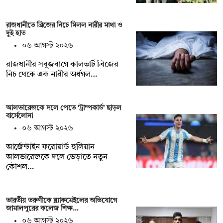
রাজধানীতে ব্রিজের নিচে মিলল নারীর মাথা ও
দুই হাত
০৬ আগস্ট ২০২৬
রাজধানীর সবুজবাগে কালভার্ট ব্রিজের
নিচ থেকে এক নারীর অর্ধগল…
আলভারেজকে দলে পেতে ‘ট্রাম্পকার্ড’ ছাড়ল
বার্সেলোনা
০৬ আগস্ট ২০২৬
আর্জেন্টাইন ফরোয়ার্ড হুলিয়ান
আলভারেজকে দলে ভেড়াতে নতুন
কৌশল…
ভারতীয় তরুণীকে ব্ল্যাকমেইলের অভিযোগে
জামালপুরের কলেজ শিক্ষ…
০৬ আগস্ট ২০২৬