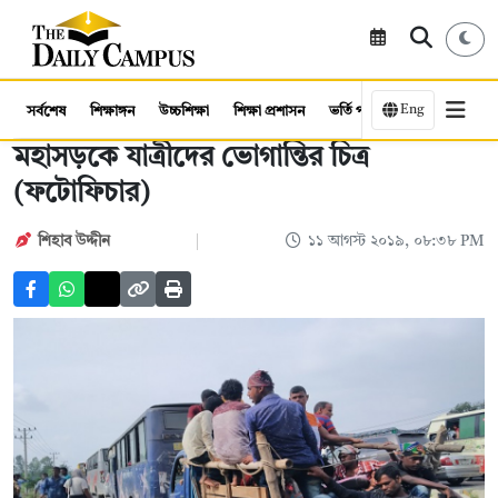
Eng
সর্বশেষ
শিক্ষাঙ্গন
উচ্চশিক্ষা
শিক্ষা প্রশাসন
ভর্তি পরীক্ষা
কর্মসংস্থান
মহাসড়কে যাত্রীদের ভোগান্তির চিত্র
(ফটোফিচার)
শিহাব উদ্দীন
১১ আগস্ট ২০১৯, ০৮:৩৮ PM