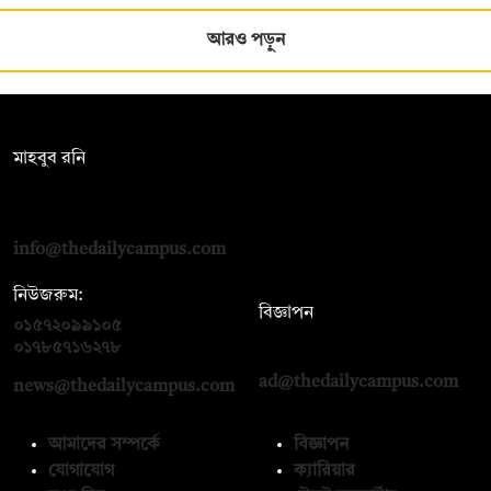
আরও পড়ুন
সম্পাদক:
মাহবুব রনি
দ্য ডেইলি ক্যাম্পাস, দ্বিতীয় তলা, হাসান হোল্ডিংস, ৫২/১ নিউ ইস্কাটন
রোড, ঢাকা ১০০০
info@thedailycampus.com
নিউজরুম:
বিজ্ঞাপন
০১৫৭২০৯৯১০৫
,
০১৭১২১৩৬৫৯৩
০১৭৮৫৭১৬২৭৮
ad@thedailycampus.com
news@thedailycampus.com
আমাদের সম্পর্কে
বিজ্ঞাপন
যোগাযোগ
ক্যারিয়ার