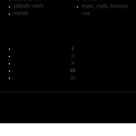
প্রাইভেসি পলিসি
নামাজ, সেহরি, ইফতারের
শর্তাবলি
সময়
অনুসরণ করুন
© কপিরাইট 2026, দ্য ডেইলি ক্যাম্পাস লিমিটেড