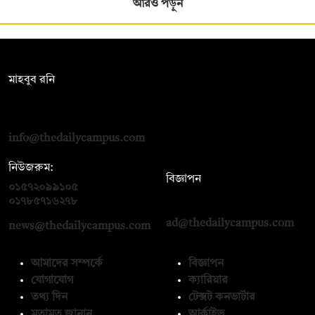
আরও পড়ুন
সম্পাদক:
মাহবুব রনি
দ্য ডেইলি ক্যাম্পাস, দ্বিতীয় তলা, হাসান হোল্ডিংস, ৫২/১ নিউ ইস্কাটন
রোড, ঢাকা ১০০০
info@thedailycampus.com
নিউজরুম:
বিজ্ঞাপন
০১৫৭২০৯৯১০৫
,
০১৭১২১৩৬৫৯৩
০১৭৮৫৭১৬২৭৮
ad@thedailycampus.com
news@thedailycampus.com
আমাদের সম্পর্কে
বিজ্ঞাপন
যোগাযোগ
ক্যারিয়ার
তথ্য দিন
টেক্সট কনভার্টার
মতামত জানান
আর্কাইভ