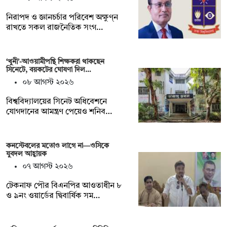
নিরাপদ ও জ্ঞানচর্চার পরিবেশ অক্ষুণ্ন
রাখতে সকল রাজনৈতিক সংগ…
‘খুনী’-আওয়ামীপন্থি শিক্ষকরা থাকছেন
সিনেটে, বয়কটের ঘোষণা দিল…
০৮ আগস্ট ২০২৬
বিশ্ববিদ্যালয়ের সিনেট অধিবেশনে
যোগদানের আমন্ত্রণ পেয়েও শনিব…
কনস্টেবলের মতোও লাগে না—ওসিকে
যুবদল আহ্বায়ক
০৭ আগস্ট ২০২৬
টেকনাফ পৌর বিএনপির আওতাধীন ৮
ও ৯নং ওয়ার্ডের দ্বিবার্ষিক সম…