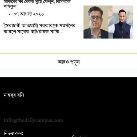
সাকিবের সব রেকর্ড মুছে ফেলুন, বিসিবিকে
শফিকুল
০৭ আগস্ট ২০২৬
স্বৈরাচারী আওয়ামী সরকারকে সমর্থনের
কারণে সাবেক অধিনায়ক সাকি…
আরও পড়ুন
সম্পাদক:
মাহবুব রনি
দ্য ডেইলি ক্যাম্পাস, দ্বিতীয় তলা, হাসান হোল্ডিংস, ৫২/১ নিউ ইস্কাটন
রোড, ঢাকা ১০০০
info@thedailycampus.com
নিউজরুম: