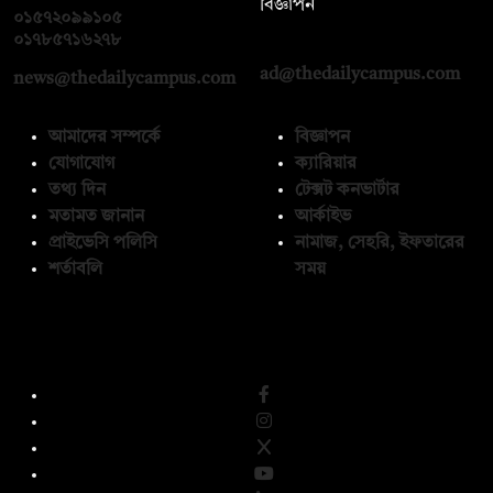
বিজ্ঞাপন
০১৫৭২০৯৯১০৫
,
০১৭১২১৩৬৫৯৩
০১৭৮৫৭১৬২৭৮
ad@thedailycampus.com
news@thedailycampus.com
আমাদের সম্পর্কে
বিজ্ঞাপন
যোগাযোগ
ক্যারিয়ার
তথ্য দিন
টেক্সট কনভার্টার
মতামত জানান
আর্কাইভ
প্রাইভেসি পলিসি
নামাজ, সেহরি, ইফতারের
শর্তাবলি
সময়
অনুসরণ করুন