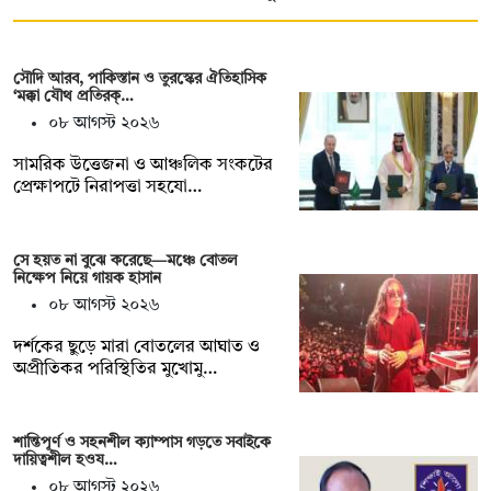
সৌদি আরব, পাকিস্তান ও তুরস্কের ঐতিহাসিক
‘মক্কা যৌথ প্রতিরক্…
০৮ আগস্ট ২০২৬
সামরিক উত্তেজনা ও আঞ্চলিক সংকটের
প্রেক্ষাপটে নিরাপত্তা সহযো…
সে হয়ত না ‍বুঝে করেছে—মঞ্চে বোতল
নিক্ষেপ নিয়ে গায়ক হাসান
০৮ আগস্ট ২০২৬
দর্শকের ছুড়ে মারা বোতলের আঘাত ও
অপ্রীতিকর পরিস্থিতির মুখোমু…
শান্তিপূর্ণ ও সহনশীল ক্যাম্পাস গড়তে সবাইকে
দায়িত্বশীল হওয…
০৮ আগস্ট ২০২৬