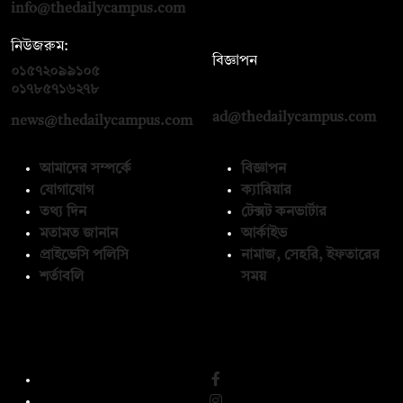
info@thedailycampus.com
নিউজরুম:
বিজ্ঞাপন
০১৫৭২০৯৯১০৫
,
০১৭১২১৩৬৫৯৩
০১৭৮৫৭১৬২৭৮
ad@thedailycampus.com
news@thedailycampus.com
আমাদের সম্পর্কে
বিজ্ঞাপন
যোগাযোগ
ক্যারিয়ার
তথ্য দিন
টেক্সট কনভার্টার
মতামত জানান
আর্কাইভ
প্রাইভেসি পলিসি
নামাজ, সেহরি, ইফতারের
শর্তাবলি
সময়
অনুসরণ করুন