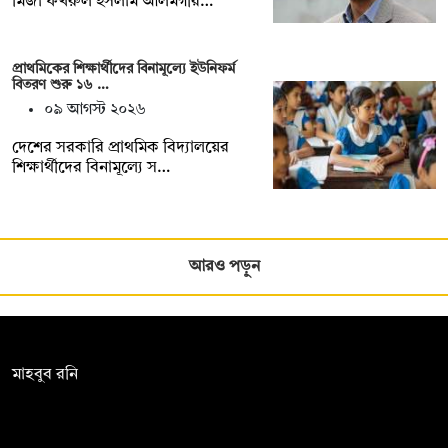
মির্জা ফখরুল ইসলাম আলমগীর…
প্রাথমিকের শিক্ষার্থীদের বিনামূল্যে ইউনিফর্ম
বিতরণ শুরু ১৬ …
০৯ আগস্ট ২০২৬
দেশের সরকারি প্রাথমিক বিদ্যালয়ের
শিক্ষার্থীদের বিনামূল্যে স…
আরও পড়ুন
সম্পাদক:
মাহবুব রনি
দ্য ডেইলি ক্যাম্পাস, দ্বিতীয় তলা, হাসান হোল্ডিংস, ৫২/১ নিউ ইস্কাটন
রোড, ঢাকা ১০০০