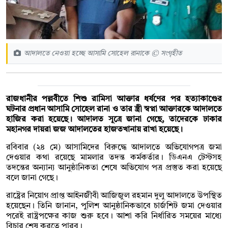
আদালতে নেওয়া হচ্ছে ​আসামি সোহেল রানাকে © সংগৃহীত
রাজধানীর পল্লবীতে শিশু রামিসা আক্তার ধর্ষণের পর হত্যাকাণ্ডের
ঘটনার প্রধান আসামি সোহেল রানা ও তার স্ত্রী স্বপ্না আক্তারকে আদালতে
হাজির করা হয়েছে। আদালত সূত্রে জানা গেছে, তাদেরকে ঢাকার
মহানগর দায়রা জজ আদালতের হাজতখানায় রাখা হয়েছে।
রবিবার (২৪ মে) আসামিদের বিরুদ্ধে আদালতে অভিযোগপত্র জমা
দেওয়ার কথা রয়েছে মামলার তদন্ত কর্মকর্তার। ডিএনএ টেস্টসহ
তদন্তের অন্যান্য আনুষ্ঠানিকতা শেষে অভিযোগ পত্র প্রস্তুত করা হয়েছে
বলে জানা গেছে।
রাষ্ট্রের নিয়োগ প্রাপ্ত আইনজীবী আজিজুল রহমান দুলু আদালতে উপস্থিত
হয়েছেন। তিনি জানান, পুলিশ আনুষ্ঠানিকভাবে চার্জশিট জমা দেওয়ার
পরেই রাষ্ট্রপক্ষের কাজ শুরু হবে। আশা করি নির্ধারিত সময়ের মাধ্যে
বিচার শেষ করতে পারব।