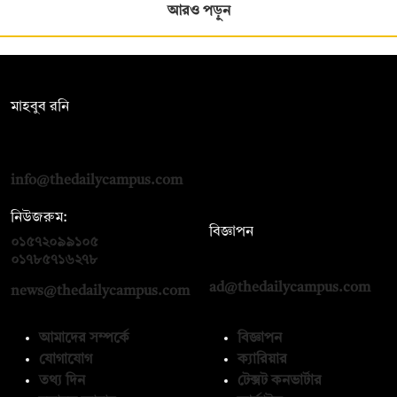
আরও পড়ুন
সম্পাদক:
মাহবুব রনি
দ্য ডেইলি ক্যাম্পাস, দ্বিতীয় তলা, হাসান হোল্ডিংস, ৫২/১ নিউ ইস্কাটন
রোড, ঢাকা ১০০০
info@thedailycampus.com
নিউজরুম:
বিজ্ঞাপন
০১৫৭২০৯৯১০৫
,
০১৭১২১৩৬৫৯৩
০১৭৮৫৭১৬২৭৮
ad@thedailycampus.com
news@thedailycampus.com
আমাদের সম্পর্কে
বিজ্ঞাপন
যোগাযোগ
ক্যারিয়ার
তথ্য দিন
টেক্সট কনভার্টার