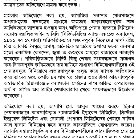
আত্মসাতের অভিযোগে মামলা করে দুদক।
মামলার অভিযোগে বলা হয়, আসামিরা পরস্পর যোগসাজশে
অপরাধমূলক ষড়যন্ত্রের মাধ্যমে ক্ষমতার অপব্যবহারপূর্বক দ্রুত
আর্থিকভাবে লাভবান হওয়ার অসৎ অভিপ্রায়ে শেয়ার বাজারে বিনিয়োগ
সংক্রান্ত প্রচলিত আইন ও বিধি (সিকিউরিটিজ অ্যান্ড এক্সচেঞ্জ অধ্যাদেশ,
১৯৬১ এর ১৭ ধারা) পরিকল্পিতভাবে লঙ্ঘনপূর্বক নিজেদের স্বার্থসংশ্লিষ্ট
বিও অ্যাকাউন্টসমূহে অসাধু, অনৈতিক ও অবৈধ উপায়ে ফটকা ব্যবসার
মতো একাধিক লেনদেন, জুয়া ও গুজবের মাধ্যমে বাজারের কারচুপি
করেছেন। পরিকল্পিতভাবে নির্দিষ্ট কিছু শেয়ার সংঘবদ্ধভাবে ক্রমাগত
ক্রয়-বিক্রয়পূর্বক কৃত্রিমভাবে দাম বাড়িয়ে সাধারণ বিনিয়োগকারীদের ওই
শেয়ারসমূহে বিনিয়োগে প্রতারণাপূর্বক প্রলুব্ধ করে ব্যাপক ক্ষতিসাধন
করে তাদের ২৫৬ কোটি ৯৭ লাখ ৭০ হাজার ৩০৪ টাকা আত্মসাৎপূর্বক
অস্বাভাবিক রিয়ালাইজড ক্যাপিটাল গেইনের নামে অর্জিত অপরাধলব্ধ
অর্থ বা প্রসিড অব ক্রাইম শেয়ারবাজার থেকে সংঘবদ্ধভাবে উত্তোলন
করেছেন।
অভিযোগে বলা হয়, আসামি মো. আবুল খায়ের ওরফে হিরুর
শেয়ারবাজারে কারসাজিকৃত প্যারামাউন্ট ইস্যুরেন্স লিমিটেড, ক্রিস্টাল
ইন্স্যুরেন্স লিমিটেড এবং সোনালী পেপারস লিমিটেডের শেয়ারে সাকিব
আল হাসান বিনিয়োগ করে বাজার কারসাজিতে যোগসাজশ করেন।
সরাসরি সহায়তাপূর্বক সাধারণ বিনিয়োগকারীদের কারসাজিকৃত শেয়ারে
বিনিয়োগে প্রতারণাপূর্বক প্রলুব্ধ করে তাদের ২ কোটি ৯৫ লাখ ২ হাজার