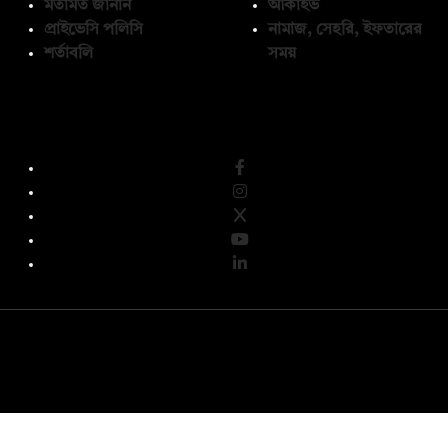
মতামত জানান
আর্কাইভ
প্রাইভেসি পলিসি
নামাজ, সেহরি, ইফতারের
শর্তাবলি
সময়
অনুসরণ করুন
© কপিরাইট 2026, দ্য ডেইলি ক্যাম্পাস লিমিটেড