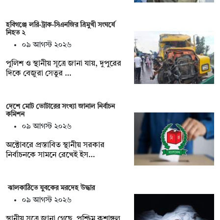
হবিগঞ্জে লরি-ট্রাক-সিএনজির ত্রিমুখী সংঘর্ষে
নিহত ২
০৯ আগস্ট ২০২৬
পুলিশ ও স্থানীয় সূত্রে জানা যায়, দুপুরের
দিকে বেজুরা সেতুর …
দেশে মোট ভোটারের সংখ্যা জানাল নির্বাচন
কমিশন
০৯ আগস্ট ২০২৬
অক্টোবরে প্রস্তাবিত স্থানীয় সরকার
নির্বাচনকে সামনে রেখেই ইস…
ঝালকাঠিতে যুবকের মরদেহ উদ্ধার
০৯ আগস্ট ২০২৬
স্থানীয় সূত্রে জানা গেছে, পশ্চিম কুশাঙ্গল