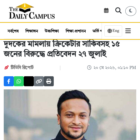
Eng
সর্বশেষ
শিক্ষাঙ্গন
উচ্চশিক্ষা
শিক্ষা প্রশাসন
ভর্তি পরীক্ষা
কর্মসংস্থান
দুদকের মামলায় ক্রিকেটার সাকিবসহ ১৫
জনের বিরুদ্ধে প্রতিবেদন ২৭ জুলাই
টিডিসি রিপোর্ট
২০ মে ২০২৬, ০১:১০ PM