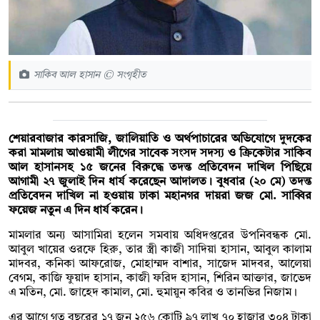
সাকিব আল হাসান © সংগৃহীত
শেয়ারবাজার কারসাজি, জালিয়াতি ও অর্থপাচারের অভিযোগে দুদকের
করা মামলায় আওয়ামী লীগের সাবেক সংসদ সদস্য ও ক্রিকেটার সাকিব
আল হাসানসহ ১৫ জনের বিরুদ্ধে তদন্ত প্রতিবেদন দাখিল পিছিয়ে
আগামী ২৭ জুলাই দিন ধার্য করেছেন আদালত। বুধবার (২০ মে) তদন্ত
প্রতিবেদন দাখিল না হওয়ায় ঢাকা মহানগর দায়রা জজ মো. সাব্বির
ফয়েজ নতুন এ দিন ধার্য করেন।
মামলার অন্য আসামিরা হলেন সমবায় অধিদপ্তরের উপনিবন্ধক মো.
আবুল খায়ের ওরফে হিরু, তার স্ত্রী কাজী সাদিয়া হাসান, আবুল কালাম
মাদবর, কনিকা আফরোজ, মোহাম্মদ বাশার, সাজেদ মাদবর, আলেয়া
বেগম, কাজি ফুয়াদ হাসান, কাজী ফরিদ হাসান, শিরিন আক্তার, জাভেদ
এ মতিন, মো. জাহেদ কামাল, মো. হুমায়ুন কবির ও তানভির নিজাম।
এর আগে গত বছরের ১৭ জুন ২৫৬ কোটি ৯৭ লাখ ৭০ হাজার ৩০৪ টাকা