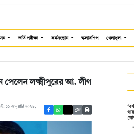
শাসন
ভর্তি পরীক্ষা
কর্মসংস্থান
স্কলারশিপ
খেলাধুলা
ন পেলেন লক্ষ্মীপুরের আ. লীগ
ট: ১১ জানুয়ারি ২০২৬,
‘বর
গায়
বো