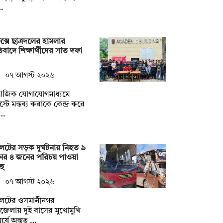
…
েক্সে ছাত্রদলের হামলার
তিবাদে শিক্ষার্থীদের সাত দফা
০৭ আগস্ট ২০২৬
মাজিক যোগাযোগমাধ্যমে
্টে মন্তব্য করাকে কেন্দ্র করে
ং…
েটের সড়ক দুর্ঘটনায় নিহত ৯
ের ৪ জনের পরিচয় পাওয়া
ছে
০৭ আগস্ট ২০২৬
লেটের ওসমানীনগর
েলায় দুই বাসের মুখোমুখি
র্ষে অন্তত …