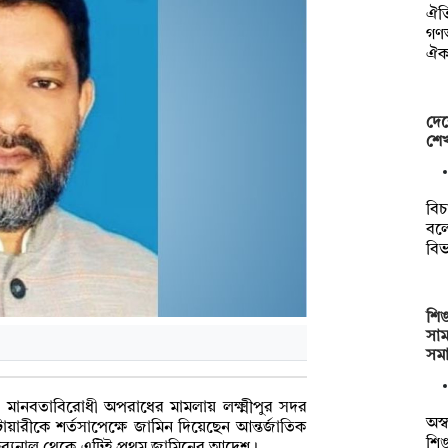
ঐতি
গণ
ঐক্
দেশ
শেখ
বিচ
বল
বিভ
শিঙ
সা
সম
 মানবতাবিরোধী অপরাধের মামলায় লক্ষ্মীপুর সদর
অস্
রীকে শর্তসাপেক্ষে জামিন দিয়েছেন আন্তর্জাতিক
শিঙ