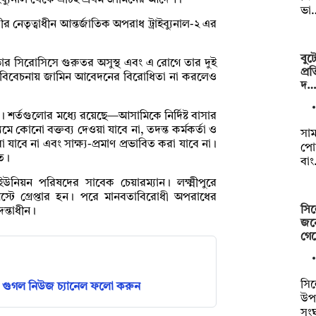
্রাইব্যুনাল থেকে এটিই প্রথম জামিনের আদেশ।
ভা
নেতৃত্বাধীন আন্তর্জাতিক অপরাধ ট্রাইব্যুনাল-২ এর
বুট
ার সিরোসিসে গুরুতর অসুস্থ এবং এ রোগে তার দুই
প্র
র্ট বিবেচনায় জামিন আবেদনের বিরোধিতা না করলেও
দ…
 শর্তগুলোর মধ্যে রয়েছে—আসামিকে নির্দিষ্ট বাসার
ে কোনো বক্তব্য দেওয়া যাবে না, তদন্ত কর্মকর্তা ও
সা
রা যাবে না এবং সাক্ষ্য-প্রমাণ প্রভাবিত করা যাবে না।
পোস
লত।
বা
উনিয়ন পরিষদের সাবেক চেয়ারম্যান। লক্ষ্মীপুরে
্টে গ্রেপ্তার হন। পরে মানবতাবিরোধী অপরাধের
সিল
ন্তাধীন।
জন
গে
সি
গুগল নিউজ চ্যানেল ফলো করুন
উপজ
সংঘ