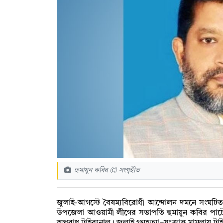
হুমায়ুন কবির © সংগৃহীত
জুলাই-আগস্টে বৈষম্যবিরোধী আন্দোলন দমনে সংঘটিত
উপজেলা আওয়ামী লীগের সভাপতি হুমায়ুন কবির পাটোয়া