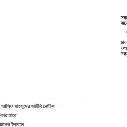
সন্
ঝড়
ঢাক
ওপর
সন্
যকে আসিফ মাহমুদের আইনি নোটিশ
 কারাগারে
 জাফর ইকবাল