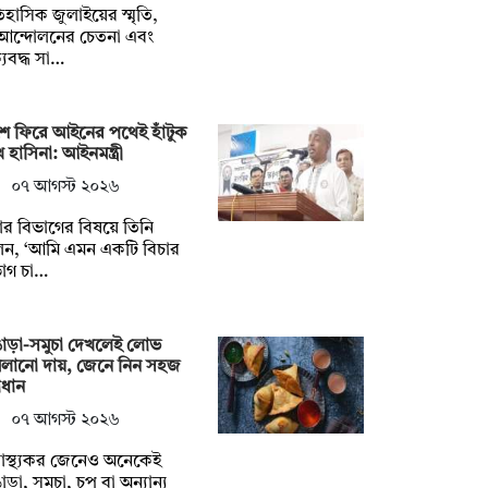
হাসিক জুলাইয়ের স্মৃতি,
আন্দোলনের চেতনা এবং
যবদ্ধ সা…
ে ফিরে আইনের পথেই হাঁটুক
 হাসিনা: আইনমন্ত্রী
০৭ আগস্ট ২০২৬
ার বিভাগের বিষয়ে তিনি
েন, ‘আমি এমন একটি বিচার
াগ চা…
াড়া-সমুচা দেখলেই লোভ
মলানো দায়, জেনে নিন সহজ
াধান
০৭ আগস্ট ২০২৬
বাস্থ্যকর জেনেও অনেকেই
াড়া, সমুচা, চপ বা অন্যান্য