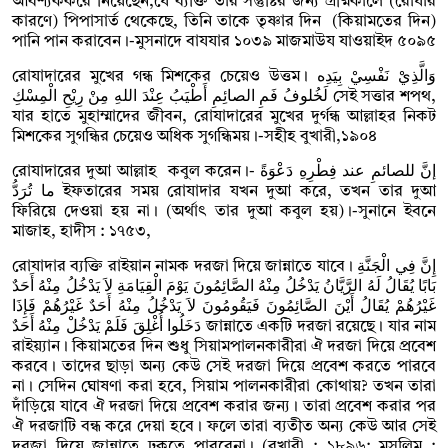
আবশ্যককরে নিয়েছেন,যে ব্যক্তি তার সন্তুষ্টির জন্য গ্রীষ্মকালে (রোযার
কারণে) পিপাসার্ত থেকেছে, তিনি তাকে তৃষ্ণার দিন (কিয়ামতের দিন)
পানি পান করাবেন।-মুসনাদে বাযযার ১০৩৯ মাজমাউয যাওয়াইদ ৫০৯৫
রোযাদারের মুখের গন্ধ মিশকের চেয়েও উত্তম। وَالَّذِيْ نَفْسِيْ بِيَدِه
لَخُلوفُ فَمِ الصائِمِ أَطْيَبُ عِنْدَ اللهِ مِنْ رِيْحِ الْمِسْكِ সেই সত্তার শপথ,
যার হাতে মুহাম্মাদের জীবন, রোযাদারের মুখের দুর্গন্ধ আল্লাহর নিকট
মিশকের সুগন্ধির চেয়েও অধিক সুগন্ধিময়।-সহীহ বুখারী,১৯০৪
রোযাদারের দুআ আল্লাহ কবুল করেন।- إنَّ للصائمِ عند فِطْرِهِ دَعْوَةً
ما تُرَدُّ ইফতারের সময় রোযাদার যখন দুআ করে, তখন তার দুআ
ফিরিয়ে দেওয়া হয় না। (অর্থাৎ তার দুআ কবুল হয়)।-সুনানে ইবনে
মাজাহ, হাদীস : ১৭৫৩,
রোযাদার ব্যক্তি রাইয়ান নামক দরজা দিয়ে জান্নাতে যাবে। إِنَّ فِي الْجَنَّةِ
بَابًا يُقَالُ لَهُ الرَّيَّانُ يَدْخُلُ مِنْهُ الصَّائِمُونَ يَوْمَ الْقِيَامَةِ لاَ يَدْخُلُ مِنْهُ أَحَدٌ
غَيْرُهُمْ يُقَالُ أَيْنَ الصَّائِمُونَ فَيَقُومُونَ لاَ يَدْخُلُ مِنْهُ أَحَدٌ غَيْرُهُمْ فَإِذَا
دَخَلُوا أُغْلِقَ فَلَمْ يَدْخُلْ مِنْهُ أَحَدٌ জান্নাতে একটি দরজা রয়েছে। যার নাম
রাইয়্যান। কিয়ামতের দিন শুধু সিয়ামপালনকারীরা ঐ দরজা দিয়ে প্রবেশ
করবে। তাদের ছাড়া অন্য কেউ সেই দরজা দিয়ে প্রবেশ করতে পারবে
না। সেদিন ঘোষণা করা হবে, সিয়াম পালনকারীরা কোথায়? তখন তারা
দাঁড়িয়ে যাবে ঐ দরজা দিয়ে প্রবেশ করার জন্য। তারা প্রবেশ করার পর
ঐ দরজাটি বন্ধ করে দেয়া হবে। ফলে তারা ব্যতীত অন্য কেউ আর সেই
দরজা দিয়ে জান্নাতে ঢুকতে পারবেনা। (বুখারী : ১৮৯৬; মুসলিম :