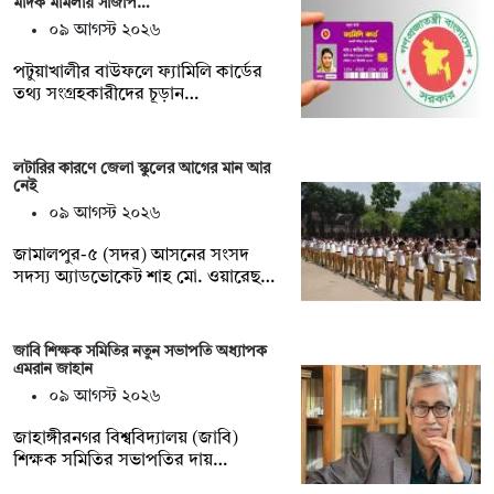
মাদক মামলায় সাজাপ…
০৯ আগস্ট ২০২৬
পটুয়াখালীর বাউফলে ফ্যামিলি কার্ডের
তথ্য সংগ্রহকারীদের চূড়ান…
লটারির কারণে জেলা স্কুলের আগের মান আর
নেই
০৯ আগস্ট ২০২৬
জামালপুর-৫ (সদর) আসনের সংসদ
সদস্য অ্যাডভোকেট শাহ মো. ওয়ারেছ…
জাবি শিক্ষক সমিতির নতুন সভাপতি অধ্যাপক
এমরান জাহান
০৯ আগস্ট ২০২৬
জাহাঙ্গীরনগর বিশ্ববিদ্যালয় (জাবি)
শিক্ষক সমিতির সভাপতির দায়…