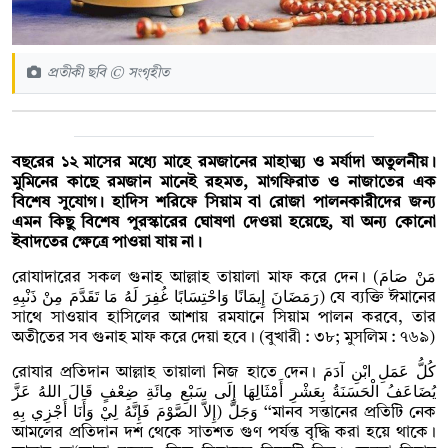
প্রতীকী ছবি © সংগৃহীত
বছরের ১২ মাসের মধ্যে মাহে রমজানের মাহাত্ম্য ও মর্যাদা অতুলনীয়।
মুমিনের কাছে রমজান মানেই রহমত, মাগফিরাত ও নাজাতের এক
বিশেষ সুযোগ। হাদিস শরিফে সিয়াম বা রোজা পালনকারীদের জন্য
এমন কিছু বিশেষ পুরস্কারের ঘোষণা দেওয়া হয়েছে, যা অন্য কোনো
ইবাদতের ক্ষেত্রে পাওয়া যায় না।
রোযাদারের সকল গুনাহ আল্লাহ তায়ালা মাফ করে দেন। (مَنْ صَامَ
رَمَضَانَ إِيمَانًا وَاحْتِسَابًا غُفِرَ لَهُ مَا تَقَدَّمَ مِنْ ذَنْبِهِ) যে ব্যক্তি ঈমানের
সাথে সাওয়াব হাসিলের আশায় রমযানে সিয়াম পালন করবে, তার
অতীতের সব গুনাহ মাফ করে দেয়া হবে। (বুখারী : ৩৮; মুসলিম : ৭৬৯)
রোযার প্রতিদান আল্লাহ তায়ালা নিজ হাতে দেন। كُلُّ عَمَلِ ابْنِ آدَمَ
يُضَاعَفُ الْحَسَنَةُ بِعَشْرِ أَمْثَالِهَا إِلَى سَبْعِ مِائَةِ ضِعْفٍ قَالَ اللهُ عَزَّ
وَجَلَّ (إِلاَّ الصَّوْمَ فَإِنَّهُ لِيْ وَأَنَا أَجْزِي بِهِ ‘‘মানব সন্তানের প্রতিটি নেক
আমলের প্রতিদান দশ থেকে সাতশত গুণ পর্যন্ত বৃদ্ধি করা হয়ে থাকে।