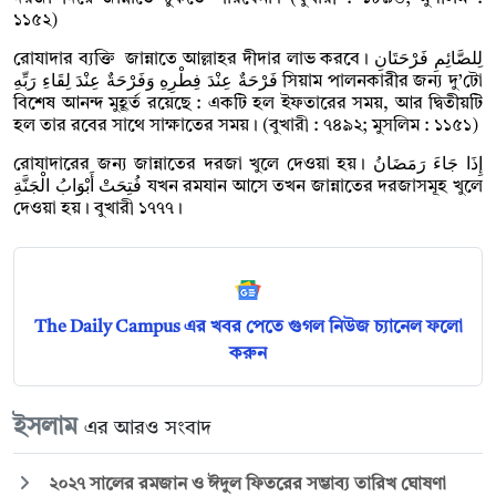
১১৫২)
রোযাদার ব্যক্তি জান্নাতে আল্লাহর দীদার লাভ করবে। لِلصَّائِمِ فَرْحَتَانِ
فَرْحَةٌ عِنْدَ فِطْرِهِ وَفَرْحَةٌ عِنْدَ لِقَاءِ رَبِّهِ সিয়াম পালনকারীর জন্য দু’টো
বিশেষ আনন্দ মুহূর্ত রয়েছে : একটি হল ইফতারের সময়, আর দ্বিতীয়টি
হল তার রবের সাথে সাক্ষাতের সময়। (বুখারী : ৭৪৯২; মুসলিম : ১১৫১)
রোযাদারের জন্য জান্নাতের দরজা খুলে দেওয়া হয়। إِذَا جَاءَ رَمَضَانُ
فُتِحَتْ أَبْوَابُ الْجَنَّةِ যখন রমযান আসে তখন জান্নাতের দরজাসমূহ খুলে
দেওয়া হয়। বুখারী ১৭৭৭।
The Daily Campus এর খবর পেতে গুগল নিউজ চ্যানেল ফলো
করুন
ইসলাম
এর আরও সংবাদ
২০২৭ সালের রমজান ও ঈদুল ফিতরের সম্ভাব্য তারিখ ঘোষণা