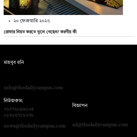
২০ ফেব্রুয়ারি ২০২৬
রোজার নিয়ত করতে ভুলে গেছেন? করণীয় কী
সম্পাদক:
মাহবুব রনি
দ্য ডেইলি ক্যাম্পাস, দ্বিতীয় তলা, হাসান হোল্ডিংস, ৫২/১ নিউ ইস্কাটন
রোড, ঢাকা ১০০০
info@thedailycampus.com
নিউজরুম:
বিজ্ঞাপন
০১৫৭২০৯৯১০৫
,
০১৭১২১৩৬৫৯৩
০১৭৮৫৭১৬২৭৮
ad@thedailycampus.com
news@thedailycampus.com