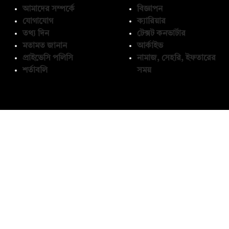
আমাদের সম্পর্কে
বিজ্ঞাপন
যোগাযোগ
ক্যারিয়ার
তথ্য দিন
টেক্সট কনভার্টার
মতামত জানান
আর্কাইভ
প্রাইভেসি পলিসি
নামাজ, সেহরি, ইফতারের
শর্তাবলি
সময়
অনুসরণ করুন
© কপিরাইট 2026, দ্য ডেইলি ক্যাম্পাস লিমিটেড