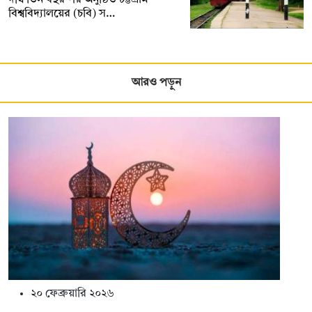
বিশ্ববিদ্যালয়ের (চবি) স…
আরও পড়ুন
২০ ফেব্রুয়ারি ২০২৬