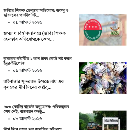
জবিতে শিক্ষক হেনস্তার অভিযোগ: জকসু ও
ছাত্রদলের পাল্টাপাল্টি…
০৯ আগস্ট ২০২৬
জগন্নাথ বিশ্ববিদ্যালয়ে (জবি) শিক্ষক
হেনস্তার অভিযোগকে কেন্দ…
কৃষকের কষ্টার্জিত ২ লাখ টাকা কেটে নষ্ট করল
ইঁদুর-উইপোকা
০৯ আগস্ট ২০২৬
গাইবান্ধার সুন্দরগঞ্জ উপজেলায় এক
কৃষকের দীর্ঘ দিনের কষ্টার্…
৫০৩ কোটির বাজেট অনুমোদন: পরিকল্পনার
শেষ নেই, বাস্তবায়ন কতটু…
০৮ আগস্ট ২০২৬
দীর্ঘ তিন বছর পর অনুষ্ঠিত চট্টগ্রাম