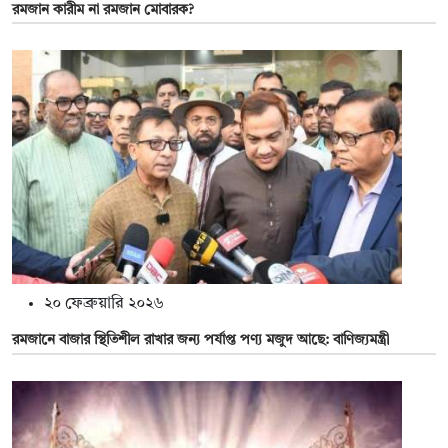
রমজান কারীম না রমজান মোবারক?
২০ ফেব্রুয়ারি ২০২৬
রমজানে বাজার স্থিতিশীল রাখার জন্য পর্যাপ্ত পণ্য মজুদ আছে: বাণিজ্যমন্ত্রী