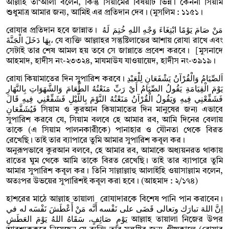
আল্লাহ তা‘আলা বলেন, কিন্তু সিয়ামের বিষয়টি ভিন্ন। কেননা সিয়াম
শুধুমাত্র আমার জন্য, আমিই এর প্রতিদান দেব। (মুসলিম : ১১৫১।
রোযার প্রতিদান হবে জান্নাত। مَنْ صَامَ يَوْمًا ابْتِغَاءَ وَجْهِ اللهِ ‌خُتِمَ ‌لَهُ
‌بِهَا دَخَلَ الْجَنَّةَ، যে ব্যক্তি আল্লাহর সন্তুষ্টিলাভের আশায় রোযা রাখে এবং
সেটাই তার শেষ আমল হয় তবে সে জান্নাতে প্রবেশ করবে। [মুসনাদে
আহমাদ, হাদীস নং-২৩৩২৪, মাযমাউয যাওয়ায়েদ, হাদীস নং-৩৯১৯।
রোযা কিয়ামাতের দিন সুপারিশ করবে। اَلصِّيَامُ وَالْقُرْآنُ يَشْفَعَانِ لِلْعَبْدِ
يَوْمَ الْقِيَامَةِ يَقُولُ الصِّيَامُ أَيْ رَبِّ مَنَعْتُهُ الطَّعَامَ وَالشَّهَوَاتِ بِالنَّهَارِ
فَشَفِّعْنِي فِيهِ وَيَقُولُ الْقُرْآنُ مَنَعْتُهُ النَّوْمَ بِاللَّيْلِ فَشَفِّعْنِي فِيهِ قَالَ
فَيُشَفَّعَانِ সিয়াম ও কুরআন কিয়ামাতের দিন মানুষের জন্য এভাবে
সুপারিশ করবে যে, সিয়াম বলবে হে আমার রব, আমি দিনের বেলায়
তাকে (এ সিয়াম পালনকারীকে) পানাহার ও যৌনতা থেকে বিরত
রেখেছি। তাই তার ব্যাপারে তুমি আমার সুপারিশ কবূল কর।
অনুরূপভাবে কুরআন বলবে, হে আমার রব, আমাকে অধ্যয়নরত থাকায়
রাতের ঘুম থেকে আমি তাকে বিরত রেখেছি। তাই তার ব্যাপারে তুমি
আমার সুপারিশ কবূল কর। তিনি সাল্লাল্লাহু আলাইহি ওয়াসাল্লাম বলেন,
অতঃপর উভয়ের সুপারিশই কবূল করা হবে। (আহমাদ : ২/১৭৪)
হাশরের মাঠে আল্লাহ তায়ালা রোযাদারকে বিশেষ পানি পান করাবেন।
اِنَّ اللهَ تبارَك وتعالى قَضَى على نَفْسه أَنَّه مَنْ أَعْطَشَ نَفْسَه له في
يَوْمٍ صَائِفٍ، سَقَاهُ اللهُ يَوْمَ العَطَشِ আল্লাহ তায়ালা নিজের উপর