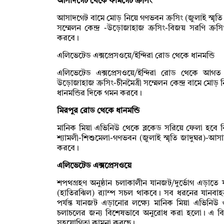
আসাদগেট থেকে ফার্মগেট ক্রসিং
আসাদগেট বামে মোড় নিয়ে গণভবন ক্রসিং (জুলাই স্মৃতি জা
সম্মেলন কেন্দ্র -উড়োজাহাজ ক্রসিং-বিজয় সরণি ক্রস
করবে।
এলিভেটেড এক্সপ্রেসওয়ে/ইন্দিরা রোড থেকে ধানমন্ডি
এলিভেটেড এক্সপ্রেসওয়ে/ইন্দিরা রোড থেকে আগত 
উড়োজাহাজ ক্রসিং-চীনমৈত্রী সম্মেলন কেন্দ্র বামে মোড় 
ধানমন্ডির দিকে গমন করবে।
মিরপুর রোড থেকে ধানমন্ডি
মানিক মিয়া এভিনিউ থেকে ব্লকেড সরিয়ে ফেলা হবে ব
শ্যামলী-শিশুমেলা-গণভবন (জুলাই স্মৃতি জাদুঘর)-আ
করবে।
এলিভেটেড এক্সপ্রেসওয়ে
শপথগ্রহণ অনুষ্ঠান চলাকালীন যানজট/দুর্ভোগ এড়াতে ফার
(হাতিরঝিল) র‌্যাম্প সচল থাকবে। সব ধরনের যানবাহ
পর্যন্ত যানজট এড়ানোর লক্ষ্যে মানিক মিয়া এভিনি
চলাচলের জন্য বিশেষভাবে অনুরোধ করা হলো। এ বিষয়
সহযোগিতা কামনা করছে।