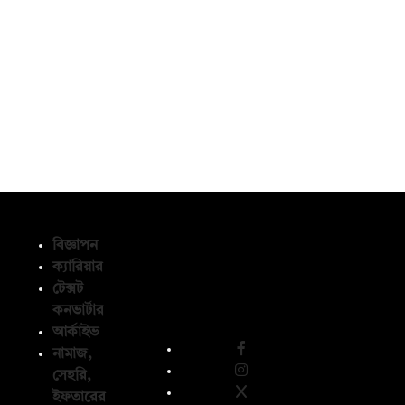
বিজ্ঞাপন
ক্যারিয়ার
টেক্সট
অনুসরণ করুন
কনভার্টার
আর্কাইভ
নামাজ,
সেহরি,
ইফতারের