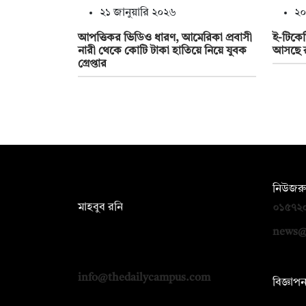
২১ জানুয়ারি ২০২৬
২০
আপত্তিকর ভিডিও ধারণ, আমেরিকা প্রবাসী
ই-টিকেট
নারী থেকে কোটি টাকা হাতিয়ে নিয়ে যুবক
আসছে র
গ্রেপ্তার
সম্পাদক:
নিউজরু
মাহবুব রনি
০১৫৭২
দ্য ডেইলি ক্যাম্পাস, দ্বিতীয় তলা, হাসান
news@
হোল্ডিংস, ৫২/১ নিউ ইস্কাটন রোড, ঢাকা
১০০০
info@thedailycampus.com
বিজ্ঞাপ
০১৭১২