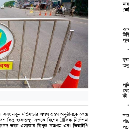
নার
শ্র
আত্
উড়
পু
যুক্
অনু
পু
থেক
কী
এবং নতুন মন্ত্রিসভার শপথ গ্রহণ অনুষ্ঠানকে কেন্দ্র
সাভ
কিছু গুরুত্বপূর্ণ সড়কে বিশেষ ট্রাফিক নির্দেশনা
পাঁ
। সংসদ ভবন এলাকায় বিপুল সমাগম এবং ভিআইপি
পড়