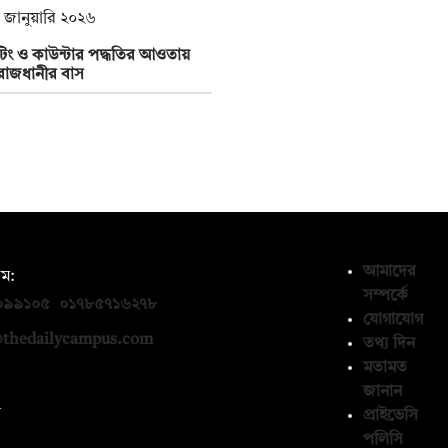
 জানুয়ারি ২০২৬
িং ও কাউন্টার পদ্ধতির আওতায়
াজধানীর বাস
আমাদের
ম:
সম্পর্কে
০৯৯১০৫
,
০১৭৮৫৭১৬২৭৮
যোগাযোগ
thedailycampus.com
তথ্য দিন
মতামত
জানান
ন
প্রাইভেসি
পলিসি
১৩৬৫৯৩