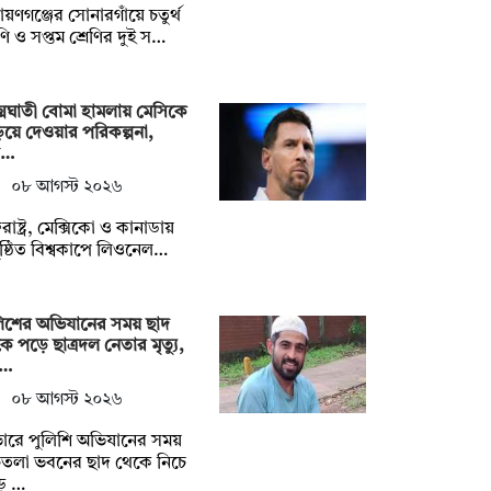
ায়ণগঞ্জের সোনারগাঁয়ে চতুর্থ
েণি ও সপ্তম শ্রেণির দুই স…
মঘাতী বোমা হামলায় মেসিকে
িয়ে দেওয়ার পরিকল্পনা,
ল…
০৮ আগস্ট ২০২৬
তরাষ্ট্র, মেক্সিকো ও কানাডায়
ষ্ঠিত বিশ্বকাপে লিওনেল…
লিশের অভিযানের সময় ছাদ
ে পড়ে ছাত্রদল নেতার মৃত্যু,
 …
০৮ আগস্ট ২০২৬
ারে পুলিশি অভিযানের সময়
চতলা ভবনের ছাদ থেকে নিচে
ে …