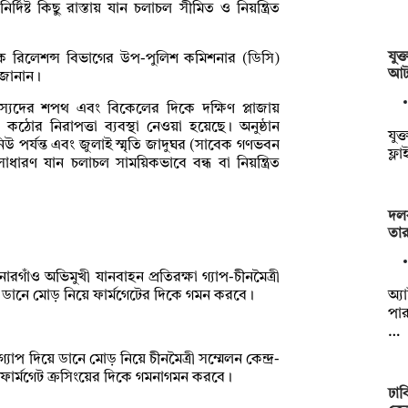
র্দিষ্ট কিছু রাস্তায় যান চলাচল সীমিত ও নিয়ন্ত্রিত
যুক
িক রিলেশন্স বিভাগের উপ-পুলিশ কমিশনার (ডিসি)
আ
য জানান।
্যদের শপথ এবং বিকেলের দিকে দক্ষিণ প্লাজায়
রে কঠোর নিরাপত্তা ব্যবস্থা নেওয়া হয়েছে। অনুষ্ঠান
যুক্
উ পর্যন্ত এবং জুলাই স্মৃতি জাদুঘর (সাবেক গণভবন
ফ্ল
াধারণ যান চলাচল সাময়িকভাবে বন্ধ বা নিয়ন্ত্রিত
দলব
তা
াঁও অভিমুখী যানবাহন প্রতিরক্ষা গ্যাপ-চীনমৈত্রী
অ্যা
ে ডানে মোড় নিয়ে ফার্মগেটের দিকে গমন করবে।
পার
…
াপ দিয়ে ডানে মোড় নিয়ে চীনমৈত্রী সম্মেলন কেন্দ্র-
ফার্মগেট ক্রসিংয়ের দিকে গমনাগমন করবে।
ঢাব