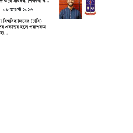
্দ্র করে মারধর, শিক্ষার্থী ব…
০৮ আগস্ট ২০২৬
া বিশ্ববিদ্যালয়ের (ঢাবি)
য় একাত্তর হলে ওয়াশরুম
বহা…