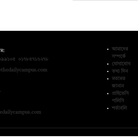
আমাদের
ম:
সম্পর্কে
০৯৯১০৫
,
০১৭৮৫৭১৬২৭৮
যোগাযোগ
thedailycampus.com
তথ্য দিন
মতামত
জানান
ন
প্রাইভেসি
পলিসি
১৩৬৫৯৩
শর্তাবলি
edailycampus.com
© কপিরাইট 2026, দ্য ডেইলি ক্যাম্পাস লিমিটেড