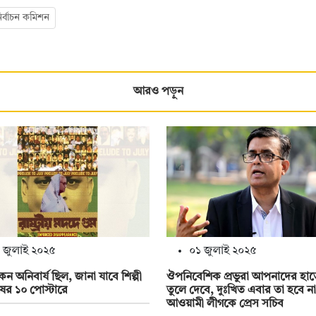
ির্বাচন কমিশন
আরও পড়ুন
 জুলাই ২০২৫
০১ জুলাই ২০২৫
েন অনিবার্য ছিল, জানা যাবে শিল্পী
ঔপনিবেশিক প্রভুরা আপনাদের হাত
ের ১০ পোস্টারে
তুলে দেবে, দুঃখিত এবার তা হবে না
আওয়ামী লীগকে প্রেস সচিব