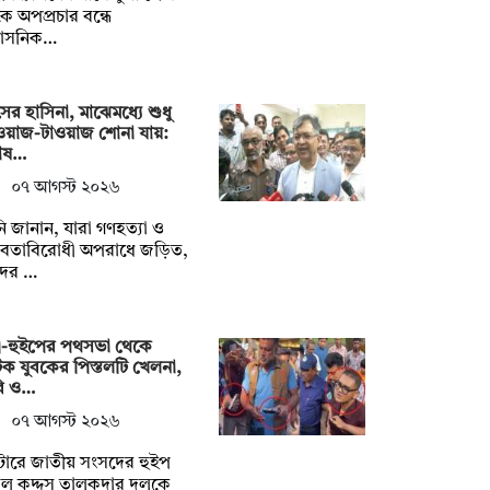
ে অপপ্রচার বন্ধে
রশাসনিক…
ের হাসিনা, মাঝেমধ্যে শুধু
য়াজ-টাওয়াজ শোনা যায়:
রাষ…
০৭ আগস্ট ২০২৬
ি জানান, যারা গণহত্যা ও
নবতাবিরোধী অপরাধে জড়িত,
দের …
ত্রী-হুইপের পথসভা থেকে
 যুবকের পিস্তলটি খেলনা,
বি ও…
০৭ আগস্ট ২০২৬
টোরে জাতীয় সংসদের হুইপ
ুল কুদ্দুস তালুকদার দুলুকে