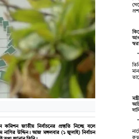
থেক
প্
কিস
আও
স্ব
তিন
মা
তা
মন্
আটক
দা
চন কমিশন জাতীয় নির্বাচনের প্রস্তুতি নিচ্ছে বলে
না
ম নাসির উদ্দিন। আজ মঙ্গলবার (১ জুলাই) নির্বাচন
রুহ