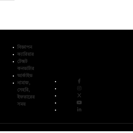
বিজ্ঞাপন
ক্যারিয়ার
টেক্সট
অনুসরণ করুন
কনভার্টার
আর্কাইভ
নামাজ,
সেহরি,
ইফতারের
সময়