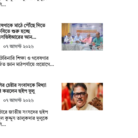
লি…
ষণাকে মাঠে পৌঁছে দিতে
ৃবিতে শুরু হচ্ছে
এসভিইআরের আন…
০৭ আগস্ট ২০২৬
েরিনারি শিক্ষা ও গবেষণার
জিত জ্ঞান মাঠপর্যায়ে প্রয়োগে…
ির চেষ্টার সংবাদকে মিথ্যা
ি করলেন হুইপ দুলু
০৭ আগস্ট ২০২৬
টোরে জাতীয় সংসদের হুইপ
ুল কুদ্দুস তালুকদার দুলুকে
লি…