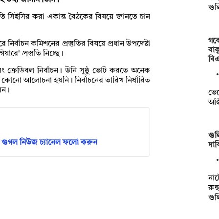
ই তথ্য জানান তিনি।
গু
্প্রতি সিইসির করা একান্ত বৈঠকের বিষয়ে জানতে চান
গবে
ির্বাচন কমিশনের প্রস্তুতির বিষয়ে প্রধান উপদেষ্টা
বাক
রে' প্রস্তুতি নিচ্ছে।
বি
বং ক্রেডিবল নির্বাচন। উনি সুষ্ঠু ভোট করতে অনেক
য়ে কোনো আলোচনা হয়নি। নির্বাচনের তারিখ নির্ধারিত
েন।
ভেট
অর্
গুল
গুগল নিউজ চ্যানেল ফলো করুন
দাব
না
রুহ
গু