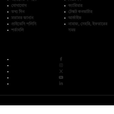
যোগাযোগ
ক্যারিয়ার
তথ্য দিন
টেক্সট কনভার্টার
মতামত জানান
আর্কাইভ
প্রাইভেসি পলিসি
নামাজ, সেহরি, ইফতারের
শর্তাবলি
সময়
অনুসরণ করুন
© কপিরাইট 2026, দ্য ডেইলি ক্যাম্পাস লিমিটেড