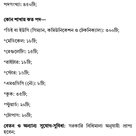
পদসংখ্যা: ৪৫০টি;
কোন শাখায় কত পদ—
*ডিই বা ইউসি (সিম্যান, কমিউনিকেশন ও টেকনিক্যাল): ৩০০টি;
*মেডিকেল: ১৮টি;
*রেগুলেটিং: ১৫টি;
*রাইটার: ১৮টি;
*স্টোর: ১৬টি;
*এমওডিসি (নৌ): ৮টি;
*কুক: ৩৫টি;
*স্টুয়ার্ড: ২০টি;
*টোপাস: ২০টি;
বেতন ও অন্যান্য সুযোগ-সুবিধা
: সরকারি বিধিমালা অনুযায়ী প্রাপ্য
হবেন;