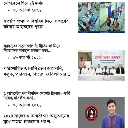
মেডিকেলে গিয়ে দুই দফায় …
০৮ আগস্ট ২০২৬
সম্প্রতি জগন্নাথ বিশ্ববিদ্যালয়ে সংঘর্ষের
ঘটনায় আহতদের পুরান…
সরকারের নতুন জালানী নীতিমালা নিয়ে
নিজেদের অবস্থান জানাল জাম…
০৮ আগস্ট ২০২৬
পরিশোধিত জ্বালানি তেল আমদানি,
মজুত, পরিবহন, বিতরণ ও বিপণনের…
৫ আগস্টের পর দীর্ঘদিন দেশেই ছিলাম—দাবি
নিষিদ্ধ ছাত্রলীগ সভা…
০৮ আগস্ট ২০২৬
২০২৪ সালের ৫ আগস্ট গণ-অভ্যুত্থানের
মুখে ক্ষমতা হারানোর পর শ…