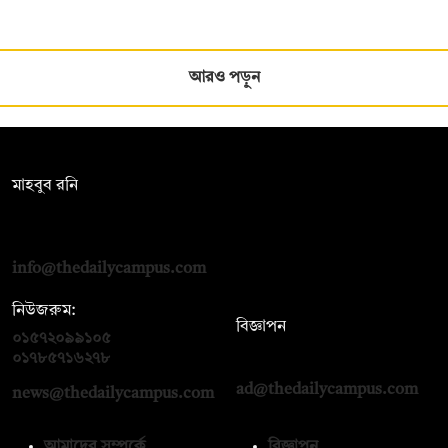
আরও পড়ুন
সম্পাদক:
মাহবুব রনি
দ্য ডেইলি ক্যাম্পাস, দ্বিতীয় তলা, হাসান হোল্ডিংস, ৫২/১ নিউ ইস্কাটন
রোড, ঢাকা ১০০০
info@thedailycampus.com
নিউজরুম:
বিজ্ঞাপন
০১৫৭২০৯৯১০৫
,
০১৭১২১৩৬৫৯৩
০১৭৮৫৭১৬২৭৮
ad@thedailycampus.com
news@thedailycampus.com
আমাদের সম্পর্কে
বিজ্ঞাপন