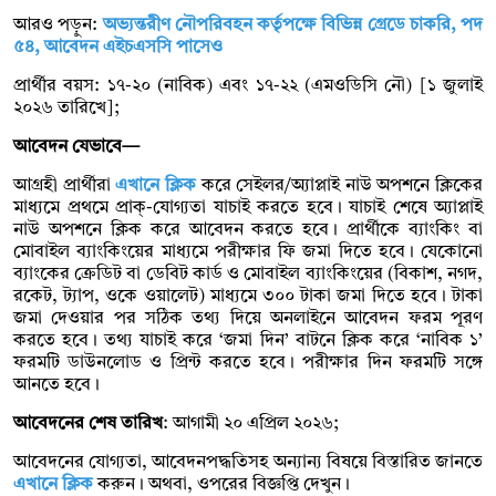
আরও পড়ুন:
অভ্যন্তরীণ নৌপরিবহন কর্তৃপক্ষে বিভিন্ন গ্রেডে চাকরি, পদ
৫৪, আবেদন এইচএসসি পাসেও
প্রার্থীর বয়স: ১৭-২০ (নাবিক) এবং ১৭-২২ (এমওডিসি নৌ) [১ জুলাই
২০২৬ তারিখে];
আবেদন যেভাবে—
আগ্রহী প্রার্থীরা
এখানে ক্লিক
করে সেইলর/অ্যাপ্লাই নাউ অপশনে ক্লিকের
মাধ্যমে প্রথমে প্রাক্-যোগ্যতা যাচাই করতে হবে। যাচাই শেষে অ্যাপ্লাই
নাউ অপশনে ক্লিক করে আবেদন করতে হবে। প্রার্থীকে ব্যাংকিং বা
মোবাইল ব্যাংকিংয়ের মাধ্যমে পরীক্ষার ফি জমা দিতে হবে। যেকোনো
ব্যাংকের ক্রেডিট বা ডেবিট কার্ড ও মোবাইল ব্যাংকিংয়ের (বিকাশ, নগদ,
রকেট, ট্যাপ, ওকে ওয়ালেট) মাধ্যমে ৩০০ টাকা জমা দিতে হবে। টাকা
জমা দেওয়ার পর সঠিক তথ্য দিয়ে অনলাইনে আবেদন ফরম পূরণ
করতে হবে। তথ্য যাচাই করে ‘জমা দিন’ বাটনে ক্লিক করে ‘নাবিক ১’
ফরমটি ডাউনলোড ও প্রিন্ট করতে হবে। পরীক্ষার দিন ফরমটি সঙ্গে
আনতে হবে।
আবেদনের শেষ তারিখ
: আগামী ২০ এপ্রিল ২০২৬;
আবেদনের যোগ্যতা, আবেদনপদ্ধতিসহ অন্যান্য বিষয়ে বিস্তারিত জানতে
এখানে ক্লিক
করুন। অথবা, ওপরের বিজ্ঞপ্তি দেখুন।