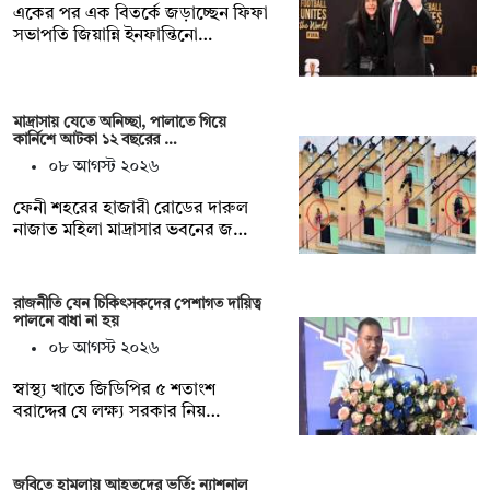
একের পর এক বিতর্কে জড়াচ্ছেন ফিফা
সভাপতি জিয়ান্নি ইনফান্তিনো…
মাদ্রাসায় যেতে অনিচ্ছা, পালাতে গিয়ে
কার্নিশে আটকা ১২ বছরের …
০৮ আগস্ট ২০২৬
ফেনী শহরের হাজারী রোডের দারুল
নাজাত মহিলা মাদ্রাসার ভবনের জ…
রাজনীতি যেন চিকিৎসকদের পেশাগত দায়িত্ব
পালনে বাধা না হয়
০৮ আগস্ট ২০২৬
স্বাস্থ্য খাতে জিডিপির ৫ শতাংশ
বরাদ্দের যে লক্ষ্য সরকার নিয়…
জবিতে হামলায় আহতদের ভর্তি: ন্যাশনাল