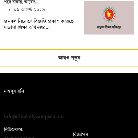
পদে চাকরি, আবেদ…
০৯ আগস্ট ২০২৬
জনবল নিয়োগে বিজ্ঞপ্তি প্রকাশ করেছে
মাদ্রাসা শিক্ষা অধিদপ্তর…
আরও পড়ুন
সম্পাদক:
মাহবুব রনি
দ্য ডেইলি ক্যাম্পাস, দ্বিতীয় তলা, হাসান হোল্ডিংস, ৫২/১ নিউ ইস্কাটন
রোড, ঢাকা ১০০০
info@thedailycampus.com
নিউজরুম:
বিজ্ঞাপন