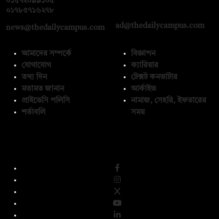
০১৫৭২০৯৯১০৫
,
০১৭১২১৩৬৫৯৩
০১৭৮৫৭১৬২৭৮
ad@thedailycampus.com
news@thedailycampus.com
আমাদের সম্পর্কে
বিজ্ঞাপন
যোগাযোগ
ক্যারিয়ার
তথ্য দিন
টেক্সট কনভার্টার
মতামত জানান
আর্কাইভ
প্রাইভেসি পলিসি
নামাজ, সেহরি, ইফতারের
শর্তাবলি
সময়
অনুসরণ করুন