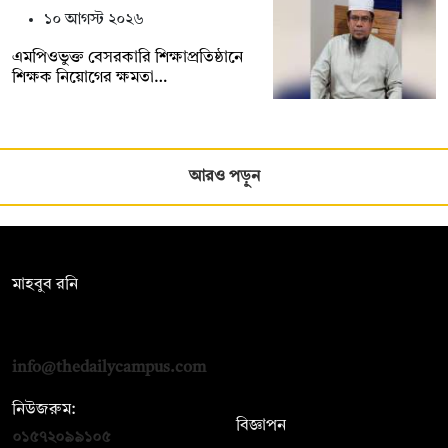
১০ আগস্ট ২০২৬
এমপিওভুক্ত বেসরকারি শিক্ষাপ্রতিষ্ঠানে
শিক্ষক নিয়োগের ক্ষমতা…
আরও পড়ুন
সম্পাদক:
মাহবুব রনি
দ্য ডেইলি ক্যাম্পাস, দ্বিতীয় তলা, হাসান হোল্ডিংস, ৫২/১ নিউ ইস্কাটন
রোড, ঢাকা ১০০০
info@thedailycampus.com
নিউজরুম:
বিজ্ঞাপন
০১৫৭২০৯৯১০৫
,