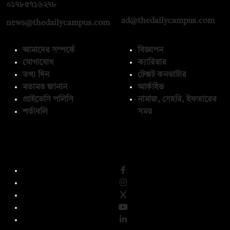
০১৭১২১৩৬৫৯৩
০১৭৮৫৭১৬২৭৮
ad@thedailycampus.com
news@thedailycampus.com
আমাদের সম্পর্কে
বিজ্ঞাপন
যোগাযোগ
ক্যারিয়ার
তথ্য দিন
টেক্সট কনভার্টার
মতামত জানান
আর্কাইভ
প্রাইভেসি পলিসি
নামাজ, সেহরি, ইফতারের
শর্তাবলি
সময়
অনুসরণ করুন