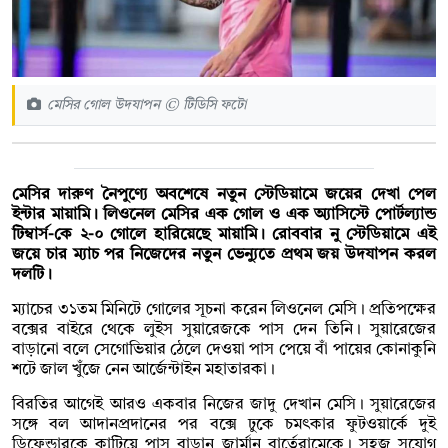
মেসির গোল উদযাপন © টিডিসি ফটো
মেসির দারুণ নৈপুণ্যে অবশেষে নতুন স্টেডিয়ামে জয়ের দেখা পেল
ইন্টার মায়ামি। লিওনেল মেসির এক গোল ও এক অ্যাসিস্টে পোর্টল্যান্ড
টিম্বার্স-কে ২-০ গোলে হারিয়েছে মায়ামি। রোববার নু স্টেডিয়ামে এই
জয়ে চার ম্যাচ পর নিজেদের নতুন ভেন্যুতে প্রথম জয় উদযাপন করল
দলটি।
ম্যাচের ৩১তম মিনিটে গোলের সূচনা করেন লিওনেল মেসি। প্রতিপক্ষের
বক্সের বাইরে থেকে লুইস সুয়ারেজকে পাস দেন তিনি। সুয়ারেজের
বাড়ানো বলে সেগোভিয়ার ঠেলে দেওয়া পাস পেয়ে বাঁ পায়ের কোনাকুনি
শটে জাল খুঁজে নেন আর্জেন্টাইন মহাতারকা।
বিরতির আগেই আরও একবার নিজের জাদু দেখান মেসি। সুয়ারেজের
সঙ্গে বল আদানপ্রদানের পর বক্সে ঢুকে চমৎকার ফুটওয়ার্কে দুই
ডিফেন্ডারকে কাটিয়ে পাস বাড়ান জার্মান বার্তেরামেকে। সহজ সুযোগ