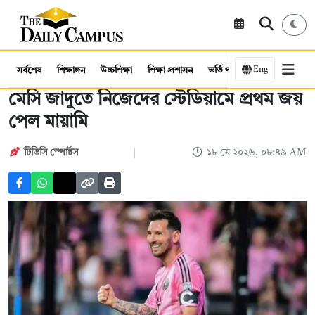
Eng
সর্বশেষ
শিক্ষাঙ্গন
উচ্চশিক্ষা
শিক্ষা প্রশাসন
ভর্তি পরীক্ষা
কর্মসংস্থান
মেসি জাদুতে নিজেদের স্টেডিয়ামে প্রথম জয়
পেল মায়ামি
টিডিসি স্পোর্টস
১৮ মে ২০২৬, ০৮:৪৯ AM