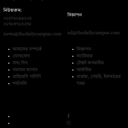
নিউজরুম:
বিজ্ঞাপন
০১৫৭২০৯৯১০৫
,
০১৭১২১৩৬৫৯৩
০১৭৮৫৭১৬২৭৮
ad@thedailycampus.com
news@thedailycampus.com
আমাদের সম্পর্কে
বিজ্ঞাপন
যোগাযোগ
ক্যারিয়ার
তথ্য দিন
টেক্সট কনভার্টার
মতামত জানান
আর্কাইভ
প্রাইভেসি পলিসি
নামাজ, সেহরি, ইফতারের
শর্তাবলি
সময়
অনুসরণ করুন