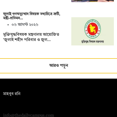
জুলাই গণঅভ্যুত্থান বিষয়ক তথ্যচিত্রে ত্রুটি,
মন্ত্রী-প্রতিমন…
০৬ আগস্ট ২০২৬
মুক্তিযুদ্ধবিষয়ক মন্ত্রণালয় আয়োজিত
‘জুলাই শহীদ পরিবার ও জুল…
আরও পড়ুন
সম্পাদক:
মাহবুব রনি
দ্য ডেইলি ক্যাম্পাস, দ্বিতীয় তলা, হাসান হোল্ডিংস, ৫২/১ নিউ ইস্কাটন
রোড, ঢাকা ১০০০
info@thedailycampus.com