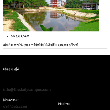
১০ মে ২০২৫
মানসিক প্রশান্তি দেবে শাবিপ্রবির নির্মাণাধীন লেকের সৌন্দর্য
সম্পাদক:
মাহবুব রনি
দ্য ডেইলি ক্যাম্পাস, দ্বিতীয় তলা, হাসান হোল্ডিংস, ৫২/১ নিউ ইস্কাটন
রোড, ঢাকা ১০০০
info@thedailycampus.com
নিউজরুম:
বিজ্ঞাপন
০১৫৭২০৯৯১০৫
,