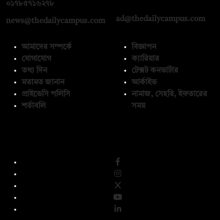
০১৭১২১৩৬৫৯৩
০১৭৮৫৭১৬২৭৮
ad@thedailycampus.com
news@thedailycampus.com
আমাদের সম্পর্কে
বিজ্ঞাপন
যোগাযোগ
ক্যারিয়ার
তথ্য দিন
টেক্সট কনভার্টার
মতামত জানান
আর্কাইভ
প্রাইভেসি পলিসি
নামাজ, সেহরি, ইফতারের
শর্তাবলি
সময়
অনুসরণ করুন