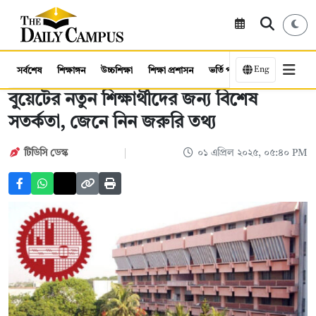
Eng
সর্বশেষ
শিক্ষাঙ্গন
উচ্চশিক্ষা
শিক্ষা প্রশাসন
ভর্তি পরীক্ষা
কর্মসংস্থান
বুয়েটের নতুন শিক্ষার্থীদের জন্য বিশেষ
সতর্কতা, জেনে নিন জরুরি তথ্য
টিডিসি ডেস্ক
০১ এপ্রিল ২০২৫, ০৫:৪০ PM