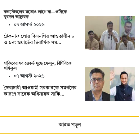
কনস্টেবলের মতোও লাগে না—ওসিকে
যুবদল আহ্বায়ক
০৭ আগস্ট ২০২৬
টেকনাফ পৌর বিএনপির আওতাধীন ৮
ও ৯নং ওয়ার্ডের দ্বিবার্ষিক সম…
সাকিবের সব রেকর্ড মুছে ফেলুন, বিসিবিকে
শফিকুল
০৭ আগস্ট ২০২৬
স্বৈরাচারী আওয়ামী সরকারকে সমর্থনের
কারণে সাবেক অধিনায়ক সাকি…
আরও পড়ুন