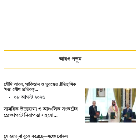
আরও পড়ুন
সৌদি আরব, পাকিস্তান ও তুরস্কের ঐতিহাসিক
‘মক্কা যৌথ প্রতিরক্…
০৮ আগস্ট ২০২৬
সামরিক উত্তেজনা ও আঞ্চলিক সংকটের
প্রেক্ষাপটে নিরাপত্তা সহযো…
সে হয়ত না ‍বুঝে করেছে—মঞ্চে বোতল