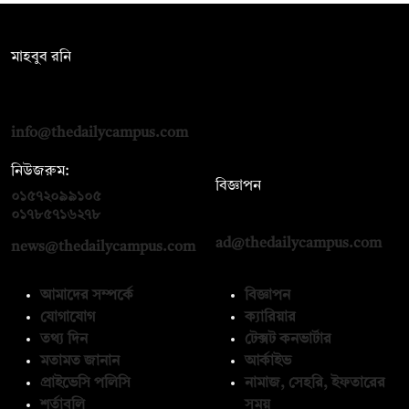
সম্পাদক:
মাহবুব রনি
দ্য ডেইলি ক্যাম্পাস, দ্বিতীয় তলা, হাসান হোল্ডিংস, ৫২/১ নিউ ইস্কাটন
রোড, ঢাকা ১০০০
info@thedailycampus.com
নিউজরুম:
বিজ্ঞাপন
০১৫৭২০৯৯১০৫
,
০১৭১২১৩৬৫৯৩
০১৭৮৫৭১৬২৭৮
ad@thedailycampus.com
news@thedailycampus.com
আমাদের সম্পর্কে
বিজ্ঞাপন
যোগাযোগ
ক্যারিয়ার
তথ্য দিন
টেক্সট কনভার্টার
মতামত জানান
আর্কাইভ
প্রাইভেসি পলিসি
নামাজ, সেহরি, ইফতারের
শর্তাবলি
সময়