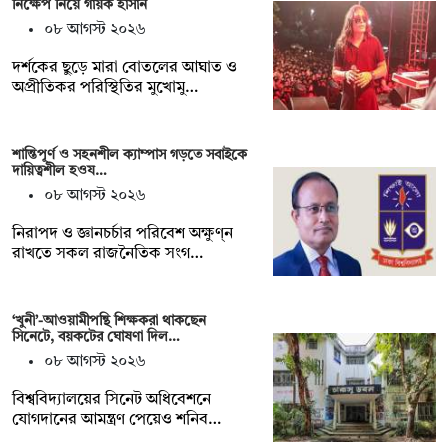
নিক্ষেপ নিয়ে গায়ক হাসান
০৮ আগস্ট ২০২৬
দর্শকের ছুড়ে মারা বোতলের আঘাত ও
অপ্রীতিকর পরিস্থিতির মুখোমু…
শান্তিপূর্ণ ও সহনশীল ক্যাম্পাস গড়তে সবাইকে
দায়িত্বশীল হওয…
০৮ আগস্ট ২০২৬
নিরাপদ ও জ্ঞানচর্চার পরিবেশ অক্ষুণ্ন
রাখতে সকল রাজনৈতিক সংগ…
‘খুনী’-আওয়ামীপন্থি শিক্ষকরা থাকছেন
সিনেটে, বয়কটের ঘোষণা দিল…
০৮ আগস্ট ২০২৬
বিশ্ববিদ্যালয়ের সিনেট অধিবেশনে
যোগদানের আমন্ত্রণ পেয়েও শনিব…