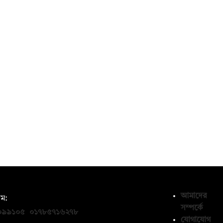
আমাদের
ম:
সম্পর্কে
০৯৯১০৫
,
০১৭৮৫৭১৬২৭৮
যোগাযোগ