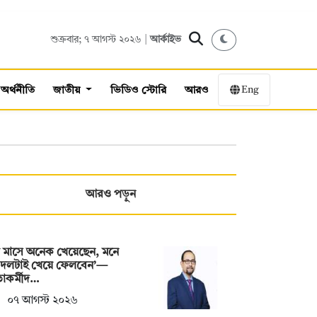
শুক্রবার; ৭ আগস্ট ২০২৬ |
আর্কাইভ
Eng
অর্থনীতি
জাতীয়
ভিডিও স্টোরি
আরও
আরও পড়ুন
 মাসে অনেক খেয়েছেন, মনে
 দলটাই খেয়ে ফেলবেন’—
াকর্মীদ…
০৭ আগস্ট ২০২৬