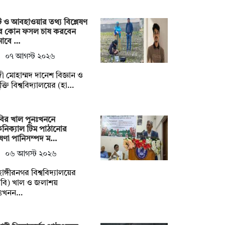
ি ও আবহাওয়ার তথ্য বিশ্লেষণ
ে কোন ফসল চাষ করবেন
নাবে …
০৭ আগস্ট ২০২৬
ী মোহাম্মদ দানেশ বিজ্ঞান ও
যুক্তি বিশ্ববিদ্যালয়ের (হা…
ির খাল পুনঃখননে
নিক্যাল টিম পাঠানোর
ষণা পানিসম্পদ ম…
০৬ আগস্ট ২০২৬
াহাঙ্গীরনগর বিশ্ববিদ্যালয়ের
বি) খাল ও জলাশয়
নঃখনন…