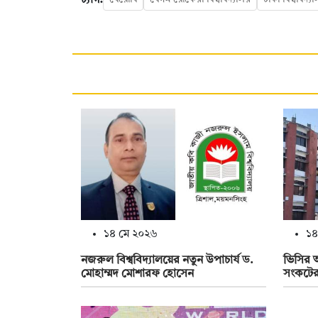
১৪ মে ২০২৬
১৪
নজরুল বিশ্ববিদ্যালয়ের নতুন উপাচার্য ড.
ভিসির আ
মোহাম্মদ মোশারফ হোসেন
সংকটের