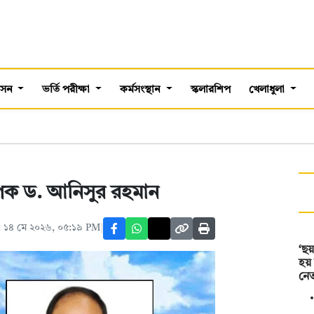
শাসন
ভর্তি পরীক্ষা
কর্মসংস্থান
স্কলারশিপ
খেলাধুলা
াপক ড. আনিসুর রহমান
 ১৪ মে ২০২৬, ০৫:১৯ PM
‘ছয়
হয়
নেত