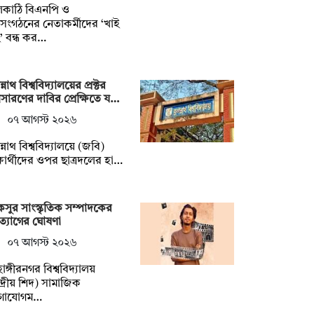
লকাঠি বিএনপি ও
গসংগঠনের নেতাকর্মীদের ‘খাই
’ বন্ধ কর…
্নাথ বিশ্ববিদ্যালয়ের প্রক্টর
ারণের দাবির প্রেক্ষিতে য…
০৭ আগস্ট ২০২৬
্নাথ বিশ্ববিদ্যালয়ে (জবি)
্ষার্থীদের ওপর ছাত্রদলের হা…
সুর সাংস্কৃতিক সম্পাদকের
্যাগের ঘোষণা
০৭ আগস্ট ২০২৬
হাঙ্গীরনগর বিশ্ববিদ্যালয়
্দ্রীয় শিদ) সামাজিক
গাযোগম…