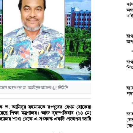
ঝা
অঙ্
খাই
জগন
অপস
জগন
শিক
েছেন অধ্যাপক ড. আনিসুর রহমান © টিডিসি
জাক
পদত
ধ্যাপক ড. আনিসুর রহমানকে রংপুরের বেগম রোকেয়া
য়েছে শিক্ষা মন্ত্রণালয়। আজ বৃহস্পতিবার (১৪ মে)
‎জা
দ্যালয় শাখা থেকে এ সংক্রান্ত একটি প্রজ্ঞাপন জারি
কেন
যো