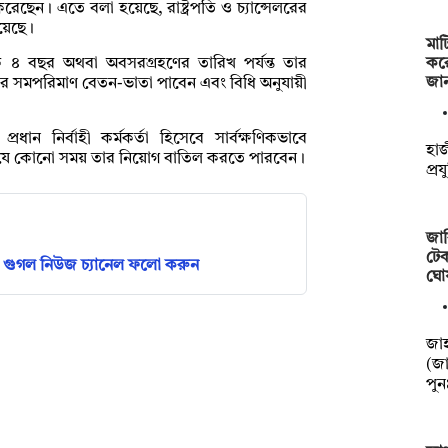
েছেন। এতে বলা হয়েছে, রাষ্ট্রপতি ও চ্যান্সেলরের
য়েছে।
মাট
কর
 ৪ বছর অথবা অবসরগ্রহণের তারিখ পর্যন্ত তার
জা
ের সমপরিমাণ বেতন-ভাতা পাবেন এবং বিধি অনুযায়ী
রধান নির্বাহী কর্মকর্তা হিসেবে সার্বক্ষণিকভাবে
হাজ
রপতি যে কোনো সময় তার নিয়োগ বাতিল করতে পারবেন।
প্র
জাব
টেক
গুগল নিউজ চ্যানেল ফলো করুন
ঘো
‎‎জ
(জা
পু