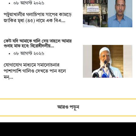
০৮ আগস্ট ২০২৬
পটুয়াখালীর গলাচিপায় সাপের কামড়ে
জাকির মৃধা (৪৫) নামে এক বিএ…
কেউ যদি আমাকে গালি দেয় তাহলে আমার
গুনাহ মাফ হবে: বিরোধীদলীয়…
০৮ আগস্ট ২০২৬
যোগাযোগ মাধ্যমে সমালোচনার
পাশাপাশি গালিও দেখতে পান বলে
মন্…
আরও পড়ুন
সম্পাদক: