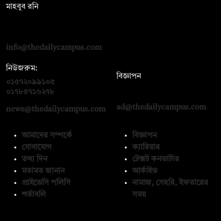
মাহবুব রনি
দ্য ডেইলি ক্যাম্পাস, দ্বিতীয় তলা, হাসান হোল্ডিংস, ৫২/১ নিউ ইস্কাটন
রোড, ঢাকা ১০০০
info@thedailycampus.com
নিউজরুম:
বিজ্ঞাপন
০১৫৭২০৯৯১০৫
,
০১৭১২১৩৬৫৯৩
০১৭৮৫৭১৬২৭৮
ad@thedailycampus.com
news@thedailycampus.com
আমাদের সম্পর্কে
বিজ্ঞাপন
যোগাযোগ
ক্যারিয়ার
তথ্য দিন
টেক্সট কনভার্টার
মতামত জানান
আর্কাইভ
প্রাইভেসি পলিসি
নামাজ, সেহরি, ইফতারের
শর্তাবলি
সময়