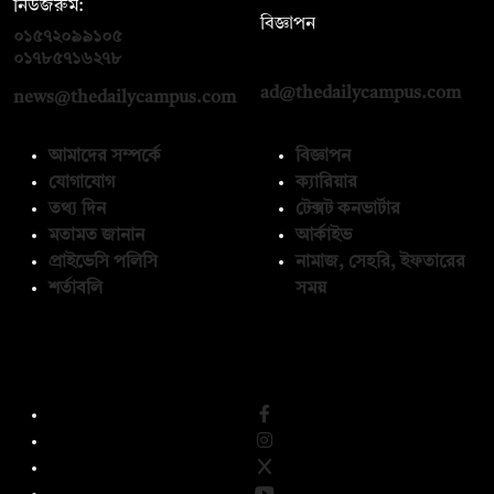
নিউজরুম:
বিজ্ঞাপন
০১৫৭২০৯৯১০৫
,
০১৭১২১৩৬৫৯৩
০১৭৮৫৭১৬২৭৮
ad@thedailycampus.com
news@thedailycampus.com
আমাদের সম্পর্কে
বিজ্ঞাপন
যোগাযোগ
ক্যারিয়ার
তথ্য দিন
টেক্সট কনভার্টার
মতামত জানান
আর্কাইভ
প্রাইভেসি পলিসি
নামাজ, সেহরি, ইফতারের
শর্তাবলি
সময়
অনুসরণ করুন