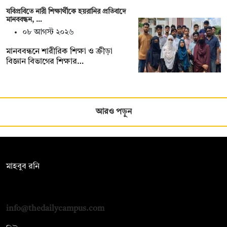
যবিপ্রবিতে নারী শিক্ষার্থীকে হয়রানির প্রতিবাদে
মানববন্ধন, …
০৮ আগস্ট ২০২৬
মানববন্ধনে শারীরিক শিক্ষা ও ক্রীড়া
বিজ্ঞান বিভাগের শিক্ষার…
আরও পড়ুন
সম্পাদক:
মাহবুব রনি
দ্য ডেইলি ক্যাম্পাস, দ্বিতীয় তলা, হাসান হোল্ডিংস, ৫২/১ নিউ ইস্কাটন
রোড, ঢাকা ১০০০
info@thedailycampus.com