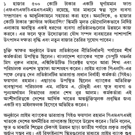
১ হাজার ৫০০ কোটি টাকার একটি ঘূর্ণায়মান ফান্ড
(এফএসএফডিএমএসএমই) রয়েছে, যার মাধ্যমে স্বল্প সুদে ব্যবসা
সম্প্রসারণ ও আধুনিকায়নে সহায়তা করা হবে। অন্যদিকে, ৩ হাজার
কোটি টাকার ‘ক্লাস্টার ফাইন্যান্সিং’ স্কিমটি মূলত ভৌগোলিকভাবে নির্দিষ্ট
এলাকায় অবস্থিত একই ধরণের ব্যবসা প্রতিষ্ঠানগুলোর উন্নয়নে কাজ
করবে। এর ফলে ক্ষুদ্র উদ্যোক্তারা যৌথ সম্পদ ব্যবহারের পাশাপাশি
উৎপাদন দক্ষতা বৃদ্ধি এবং নতুন বাজার তৈরির সুযোগ পাবেন।
চুক্তি স্বাক্ষর অনুষ্ঠানে উভয় প্রতিষ্ঠানের নীতিনির্ধারণী পর্যায়ের শীর্ষ
কর্মকর্তারা উপস্থিত ছিলেন। বাংলাদেশ ব্যাংকের পক্ষে ডেপুটি গভর্নর
মিস নূরুন নাহার, এক্সিকিউটিভ ডিরেক্টর হুসনে আরা শিখা এবং
পরিচালক নওশাদ মুস্তাফা অংশগ্রহণ করেন। প্রাইম ব্যাংক পিএলসি-এর
পক্ষে নেতৃত্ব দেন প্রতিষ্ঠানটির ভারপ্রাপ্ত প্রধান নির্বাহী কর্মকর্তা (সিইও)
ফয়সাল রহমান। এছাড়াও উপস্থিত ছিলেন ব্যাংকের অতিরিক্ত
ব্যবস্থাপনা পরিচালক এম. নাজিম এ. চৌধুরী এবং ক্ষুদ্র ব্যবসা ও
পুনঃঅর্থায়ন বিভাগের প্রধান শেখ নুর আলম। কর্মকর্তারা এই
অংশীদারিত্বকে দেশের আর্থিক খাতের অন্তর্ভুক্তিমূলক প্রবৃদ্ধির জন্য
একটি বড় মাইলফলক হিসেবে অভিহিত করেন।
অনুষ্ঠানে প্রাইম ব্যাংকের ভারপ্রাপ্ত সিইও ফয়সাল রহমান সিএমএসএমই
খাতকে দেশের অর্থনীতির প্রাণকেন্দ্র হিসেবে উল্লেখ করেন। তিনি বলেন,
ক্ষুদ্র ও মাঝারি শিল্পের টেকসই উন্নয়ন ছাড়া জাতীয় পর্যায়ে প্রকৃত প্রবৃদ্ধি
অর্জন সম্ভব নয়। এই রিফাইন্যান্স স্কিমগুলোর মাধ্যমে প্রাইম ব্যাংক শুধু