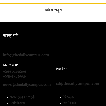
আরও পড়ুন
সম্পাদক:
মাহবুব রনি
দ্য ডেইলি ক্যাম্পাস, দ্বিতীয় তলা, হাসান হোল্ডিংস, ৫২/১ নিউ ইস্কাটন
রোড, ঢাকা ১০০০
info@thedailycampus.com
নিউজরুম:
বিজ্ঞাপন
০১৫৭২০৯৯১০৫
,
০১৭১২১৩৬৫৯৩
০১৭৮৫৭১৬২৭৮
ad@thedailycampus.com
news@thedailycampus.com
আমাদের সম্পর্কে
বিজ্ঞাপন
যোগাযোগ
ক্যারিয়ার