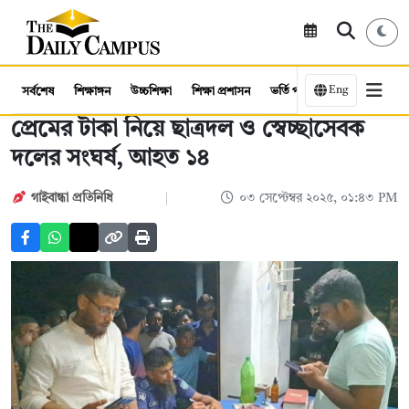
Eng
সর্বশেষ
শিক্ষাঙ্গন
উচ্চশিক্ষা
শিক্ষা প্রশাসন
ভর্তি পরীক্ষা
কর্মসংস্থান
প্রেমের টাকা নিয়ে ছাত্রদল ও স্বেচ্ছাসেবক
দলের সংঘর্ষ, আহত ১৪
গাইবান্ধা প্রতিনিধি
০৩ সেপ্টেম্বর ২০২৫, ০১:৪৩ PM