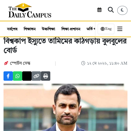
Eng
সর্বশেষ
শিক্ষাঙ্গন
উচ্চশিক্ষা
শিক্ষা প্রশাসন
ভর্তি পরীক্ষা
কর্মসংস্থান
বিশ্বকাপ ইস্যুতে তামিমের কাঠগড়ায় বুলবুলের
বোর্ড
স্পোর্টস ডেস্ক
১২ মে ২০২৬, ১১:৪০ AM