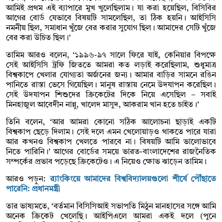
আমিই প্রথম এই ব্যাপারে মুখ খুলেছিলাম। যা করা হয়েছিল, বিসিবির
আগের বোর্ড যেভাবে বিষয়টি সামলেছিল, তা ঠিক হয়নি। আইসিসি
নমনীয় ছিল, সমাধান খুঁজে বের করার সুযোগ ছিল। আমাদের সেটি খুঁজে
বের করা উচিত ছিল।’
তামিম আরও বলেন, ‘১৯৯৬-৯৭ সালে ফিরে যাই, কেনিয়ার বিপক্ষে
সেই আইসিসি ট্রফি জিততে আমরা কত লড়াই করেছিলাম, শুধুমাত্র
বিশ্বকাপে খেলার যোগ্যতা অর্জনের জন্য। আমার বাড়ির সামনে রঙিন
পানিতে রাস্তা ভেসে গিয়েছিল। মানুষ রাস্তায় নেমে উদযাপন করেছিল।
সেই উদযাপন শিশুদের ক্রিকেটের দিকে নিয়ে এসেছিল – সবাই
মিনহাজুল আবেদীন নান্নু, খালেদ মাসুদ, আকরাম খান হতে চাইত।’
তিনি বলেন, ‘আর আমরা কোনো সঠিক আলোচনা ছাড়াই একটি
বিশ্বকাপ ছেড়ে দিলাম। সেই দলে এমন খেলোয়াড়ও থাকতে পারে যারা
আর কখনও বিশ্বকাপ খেলতে পারবে না। বিষয়টি আমি ভালোভাবে
নিতে পারিনি।’ আগের বোর্ডের সময়ে ভারত-বাংলাদেশের রাজনৈতিক
সম্পর্কের প্রভাব পড়েছে ক্রিকেটেও। এ নিয়েও ক্ষোভ ঝাড়েন তামিম।
আরও পড়ুন:
র‌্যাংকিংয়ে আমাদের বিশ্ববিদ্যালয়গুলো শীর্ষে পৌঁছাতে
পারেনি: প্রধানমন্ত্রী
তার ভাষ্যমতে, ‘বর্তমান বিসিসিআই সভাপতি মিঠুন মানহাসের সঙ্গে আমি
অনেক ক্রিকেট খেলেছি। আইপিএলে আমরা একই দলে (পুনে