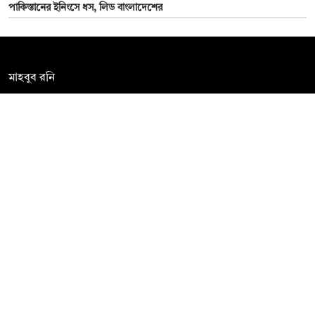
পাকিস্তানের ইনিংসে ধস, লিড বাংলাদেশের
সম্পাদক:
মাহবুব রনি
দ্য ডেইলি ক্যাম্পাস, দ্বিতীয় তলা, হাসান হোল্ডিংস, ৫২/১ নিউ ইস্কাটন
রোড, ঢাকা ১০০০
info@thedailycampus.com
নিউজরুম:
বিজ্ঞাপন
০১৫৭২০৯৯১০৫
,
০১৭১২১৩৬৫৯৩
০১৭৮৫৭১৬২৭৮
ad@thedailycampus.com
news@thedailycampus.com
আমাদের সম্পর্কে
বিজ্ঞাপন
যোগাযোগ
ক্যারিয়ার
তথ্য দিন
টেক্সট কনভার্টার
মতামত জানান
আর্কাইভ