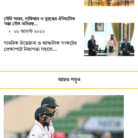
সৌদি আরব, পাকিস্তান ও তুরস্কের ঐতিহাসিক
‘মক্কা যৌথ প্রতিরক্…
০৮ আগস্ট ২০২৬
সামরিক উত্তেজনা ও আঞ্চলিক সংকটের
প্রেক্ষাপটে নিরাপত্তা সহযো…
আরও পড়ুন