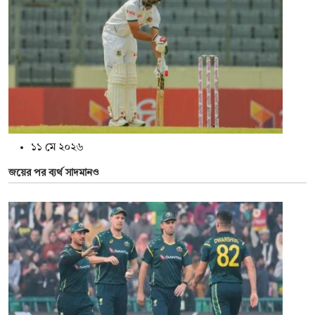
১১ মে ২০২৬
জয়ের পর ব্যর্থ সাদমানও