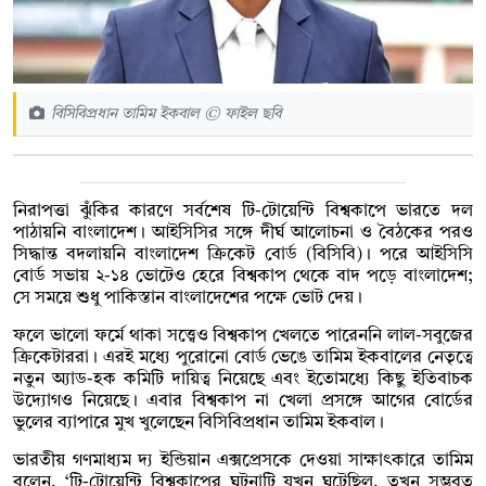
বিসিবিপ্রধান তামিম ইকবাল © ফাইল ছবি
নিরাপত্তা ঝুঁকির কারণে সর্বশেষ টি-টোয়েন্টি বিশ্বকাপে ভারতে দল
পাঠায়নি বাংলাদেশ। আইসিসির সঙ্গে দীর্ঘ আলোচনা ও বৈঠকের পরও
সিদ্ধান্ত বদলায়নি বাংলাদেশ ক্রিকেট বোর্ড (বিসিবি)। পরে আইসিসি
বোর্ড সভায় ২-১৪ ভোটেও হেরে বিশ্বকাপ থেকে বাদ পড়ে বাংলাদেশ;
সে সময়ে শুধু পাকিস্তান বাংলাদেশের পক্ষে ভোট দেয়।
ফলে ভালো ফর্মে থাকা সত্ত্বেও বিশ্বকাপ খেলতে পারেননি লাল-সবুজের
ক্রিকেটাররা। এরই মধ্যে পুরোনো বোর্ড ভেঙে তামিম ইকবালের নেতৃত্বে
নতুন অ্যাড-হক কমিটি দায়িত্ব নিয়েছে এবং ইতোমধ্যে কিছু ইতিবাচক
উদ্যোগও নিয়েছে। এবার বিশ্বকাপ না খেলা প্রসঙ্গে আগের বোর্ডের
ভুলের ব্যাপারে মুখ খুলেছেন বিসিবিপ্রধান তামিম ইকবাল।
ভারতীয় গণমাধ্যম দ্য ইন্ডিয়ান এক্সপ্রেসকে দেওয়া সাক্ষাৎকারে তামিম
বলেন, ‘টি-টোয়েন্টি বিশ্বকাপের ঘটনাটি যখন ঘটেছিল, তখন সম্ভবত