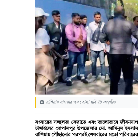
রাশিয়ায় যাওয়ার পর তোলা ছবি © সংগৃহীত
সংসারের সচ্ছলতা ফেরাতে এবং ভালোভাবে জীবনযাপনে
টাঙ্গাইলের গোপালপুর উপজেলার মো. আমিনুল ইসলাম (
রাশিয়ায় পৌঁছানোর পরপরই শেষবারের মতো পরিবারের