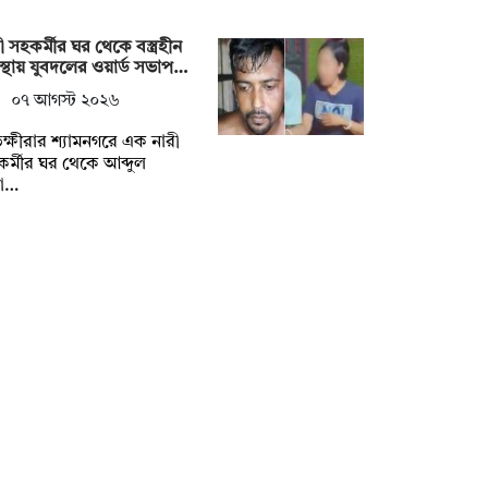
ী সহকর্মীর ঘর থেকে বস্ত্রহীন
্থায় যুবদলের ওয়ার্ড সভাপ…
০৭ আগস্ট ২০২৬
ক্ষীরার শ্যামনগরে এক নারী
র্মীর ঘর থেকে আব্দুল
্না…