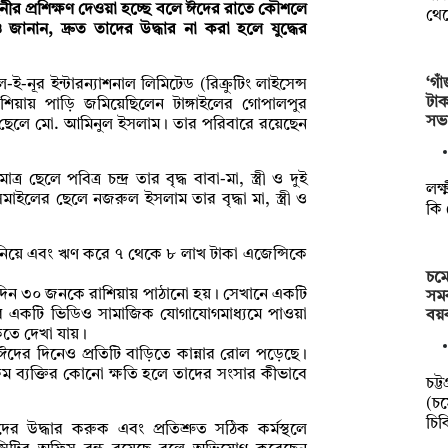
ীর প্রশিক্ষণ দেওয়া হচ্ছে বলে ঈদের রাতে কৌশলে
থে
নান, দ্রুত তাদের উদ্ধার না করা হলে যুদ্ধের
‘গা
ই-নূর ইন্টারন্যাশনাল লিমিটেড (রিক্রুটিং লাইসেন্স
টাক
শিয়ায় পাড়ি জমিয়েছিলেন টাঙ্গাইলের গোপালপুর
সভ
ের ছেলে মো. আমিনুল ইসলাম। তার পরিবারে রয়েছেন
 ছেলে পবিত্র চন্দ্র তার বৃদ্ধ বাবা-মা, স্ত্রী ও দুই
লক্
মাইলের ছেলে নজরুল ইসলাম তার বৃদ্ধা মা, স্ত্রী ও
কি 
া নিয়ে এবং ঋণ করে ৭ থেকে ৮ লাখ টাকা এজেন্সিকে
চমে
 দিন ৩০ জনকে রাশিয়ায় পাঠানো হয়। সেখানে একটি
সমক
রার একটি ভিডিও সামাজিক যোগাযোগমাধ্যমে পাওয়া
বয়
কতে দেখা যায়।
ঈদের দিনেও প্রতিটি বাড়িতে কান্নার রোল পড়েছে।
্ষম ব্যক্তির কোনো ক্ষতি হলে তাদের সংসার কীভাবে
চট্
(চম
চি
ের উদ্ধার করুক এবং প্রতিশ্রুত সঠিক কর্মস্থলে