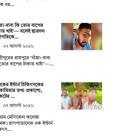
কে বহ…
ঁজা-বাবা কি তোর বাপের
ায় খাই’— বলেই ছাত্রদল
াপতিকে…
০৭ আগস্ট ২০২৬
ষ্মীপুরের রায়পুরে ‘গাঁজা-বাবা
তোর বাপের টাকায় খাই’’—…
কের ইন্টার্ন চিকিৎসকের
ামিতার তথ্য প্রকাশ্যে,
কটের …
০৭ আগস্ট ২০২৬
টগ্রাম মেডিকেল কলেজ
েক) হাসপাতালের এক ইন্টার্ন
কিৎস…