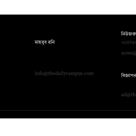
সম্পাদক:
নিউজরু
মাহবুব রনি
০১৫৭২
দ্য ডেইলি ক্যাম্পাস, দ্বিতীয় তলা, হাসান
news@
হোল্ডিংস, ৫২/১ নিউ ইস্কাটন রোড, ঢাকা
১০০০
info@thedailycampus.com
বিজ্ঞাপ
০১৭১২
ad@th