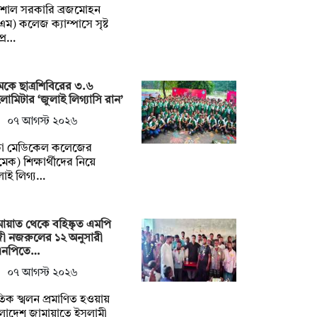
িশাল সরকারি ব্রজমোহন
এম) কলেজ ক্যাম্পাসে সৃষ্ট
প্র…
েকে ছাত্রশিবিরের ৩.৬
োমিটার ‘জুলাই লিগ্যাসি রান’
০৭ আগস্ট ২০২৬
কা মেডিকেল কলেজের
মেক) শিক্ষার্থীদের নিয়ে
লাই লিগ্য…
ায়াত থেকে বহিষ্কৃত এমপি
ী নজরুলের ১২ অনুসারী
এনপিতে…
০৭ আগস্ট ২০২৬
িক স্খলন প্রমাণিত হওয়ায়
লাদেশ জামায়াতে ইসলামী