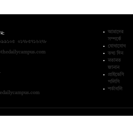
আমাদের
ম:
সম্পর্কে
০৯৯১০৫
,
০১৭৮৫৭১৬২৭৮
যোগাযোগ
thedailycampus.com
তথ্য দিন
মতামত
জানান
ন
প্রাইভেসি
পলিসি
১৩৬৫৯৩
শর্তাবলি
edailycampus.com
© কপিরাইট 2026, দ্য ডেইলি ক্যাম্পাস লিমিটেড