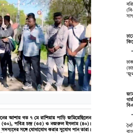
বর
(বি
সাম্
ঢাম
কিল
ঢা
(ঢা
‘জু
জাম
গাজ
বি
র আশায় গত ৭ মে রাশিয়ায় পাড়ি জমিয়েছিলেন
৩০), পবিত্র চন্দ্র (৩৫) ও নজরুল ইসলাম (৪০)।
নৈত
 সদস্যদের সঙ্গে যোগাযোগ করার সুযোগ পান তারা।
বাং