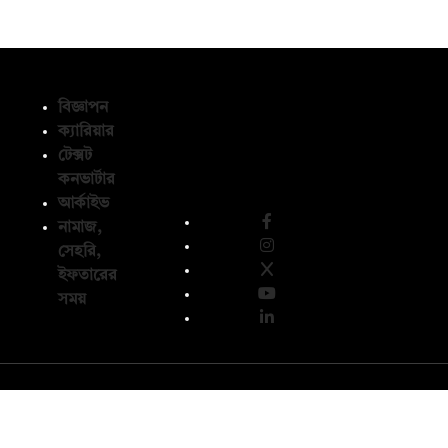
বিজ্ঞাপন
ক্যারিয়ার
টেক্সট
অনুসরণ করুন
কনভার্টার
আর্কাইভ
নামাজ,
সেহরি,
ইফতারের
সময়