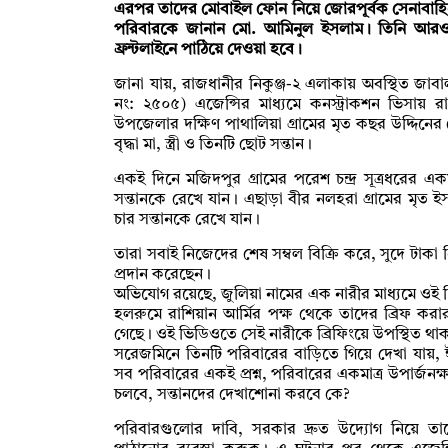
এরপর তাদের মোবাইল ফোন নিয়ে জোরপূর্বক সেনাবাহিন
পরিবারকে জানান মো. আমিনুল ইসলাম। তিনি আরও জা
ফ্রন্টলাইনে পাঠিয়ে দেওয়া হবে।
জানা যায়, রাজধানীর নিকুঞ্জ-২ এলাকায় অবস্থিত জাবাল-
নং: ২৫০৫) এজেন্সির মাধ্যমে কনস্ট্রাকশন ভিসায় রা
উপজেলার দক্ষিণ পাথালিয়া গ্রামের মৃত কছর উদ্দিন
বৃদ্ধা মা, স্ত্রী ও তিনটি ছোট সন্তান।
একই দিনে মজিদপুর গ্রামের পরেশ চন্দ্র সূত্রধরের একমাত্র
সন্তানকে রেখে যান। এছাড়া বীর নলহরা গ্রামের মৃত ইস
চার সন্তানকে রেখে যান।
তারা সবাই নিজেদের শেষ সম্বল বিক্রি করে, সুদে টাক
প্রদান করেছেন।
অভিযোগ রয়েছে, জুলিয়া নামের এক নারীর মাধ্যমে ওই
হলরুমে রাশিয়ান আর্মির পক্ষ থেকে তাদের ব্রিফ ক
গেছে। ওই ভিডিওতে সেই নারীকে ব্রিফিংয়ে উপস্থিত থা
সরেজমিনে তিনটি পরিবারের বাড়িতে গিয়ে দেখা যায়, 
সব পরিবারের একই প্রশ্ন, পরিবারের একমাত্র উপার্জনক
চলবে, সন্তানদের দেখাশোনা করবে কে?
পরিবারগুলোর দাবি, সরকার দ্রুত উদ্যোগ নিয়ে তাদ