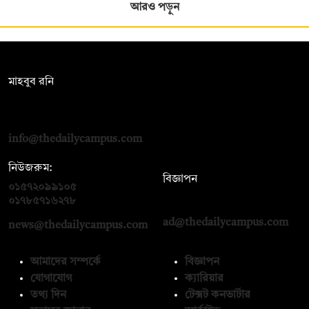
আরও পড়ুন
সম্পাদক:
মাহবুব রনি
দ্য ডেইলি ক্যাম্পাস, দ্বিতীয় তলা, হাসান হোল্ডিংস, ৫২/১ নিউ ইস্কাটন
রোড, ঢাকা ১০০০
info@thedailycampus.com
নিউজরুম:
বিজ্ঞাপন
০১৫৭২০৯৯১০৫
,
০১৭১২১৩৬৫৯৩
০১৭৮৫৭১৬২৭৮
ad@thedailycampus.com
news@thedailycampus.com
আমাদের সম্পর্কে
বিজ্ঞাপন
যোগাযোগ
ক্যারিয়ার
তথ্য দিন
টেক্সট কনভার্টার