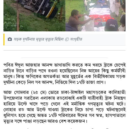
সড়ক দূর্ঘটনায় মৃত্যুর মৃত্যুর মিছিল © সংগৃহীত
পবিত্র ঈদুল আজহার আনন্দ ভাগাভাগি করতে কম খরচে ট্রাকে চেপেই
নাড়ির টানে বাড়ির পথে রওনা হয়েছিলেন নিম্ন আয়ের কিছু কর্মজীবী
মানুষ। কিন্তু ক্ষণিকের অসতর্কতা আর মুহূর্তের এক বিভীষিকাময় সড়ক
দুর্ঘটনা কেড়ে নিল সব আনন্দ, নিভিয়ে দিল ১৭টি তাজা প্রাণ।
আজ সোমবার (২৫ মে) ভোরে ঢাকা-টাঙ্গাইল মহাসড়কের কালিহাতী
উপজেলার সরাতৈল এলাকায় রডবোঝাই একটি যাত্রীবাহী ট্রাক নিয়ন্ত্রণ
হারিয়ে উল্টে খাদে পড়ে গেলে এই মর্মান্তিক গণমৃত্যুর ঘটনা ঘটে।
লোহার রড আর উল্টে যাওয়া ট্রাকের নিচে চাপা পড়ে ঘটনাস্থলেই
ধুলিসাৎ হয়ে গেছে অন্তত ১৭টি পরিবারের ঈদের সব স্বপ্ন, হাসপাতালে
মৃত্যুর সঙ্গে পাঞ্জা লড়ছেন আরও বেশ কয়েকজন।