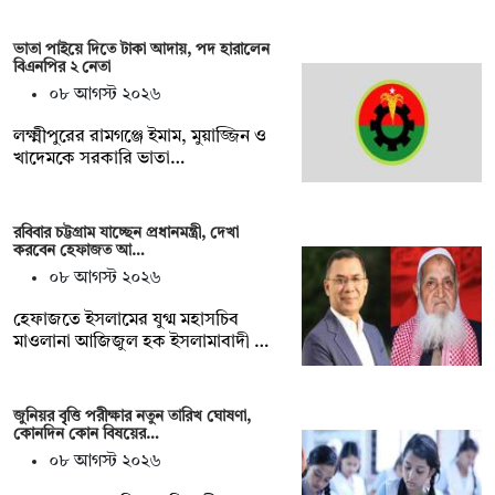
ভাতা পাইয়ে দিতে টাকা আদায়, পদ হারালেন
বিএনপির ২ নেতা
০৮ আগস্ট ২০২৬
লক্ষ্মীপুরের রামগঞ্জে ইমাম, মুয়াজ্জিন ও
খাদেমকে সরকারি ভাতা…
রবিবার চট্টগ্রাম যাচ্ছেন প্রধানমন্ত্রী, দেখা
করবেন হেফাজত আ…
০৮ আগস্ট ২০২৬
হেফাজতে ইসলামের যুগ্ম মহাসচিব
মাওলানা আজিজুল হক ইসলামাবাদী …
জুনিয়র বৃৃত্তি পরীক্ষার নতুন তারিখ ঘোষণা,
কোনদিন কোন বিষয়ের…
০৮ আগস্ট ২০২৬