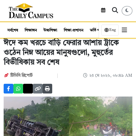
Eng
সর্বশেষ
শিক্ষাঙ্গন
উচ্চশিক্ষা
শিক্ষা প্রশাসন
ভর্তি পরীক্ষা
কর্মসংস্থান
ঈদে কম খরচে বাড়ি ফেরার আশায় ট্রাকে
ওঠেন নিম্ন আয়ের মানুষগুলো, মুহুর্তের
বিভীষিকায় সব শেষ
টিডিসি রিপোর্ট
২৫ মে ২০২৬, ০৮:৪৯ AM