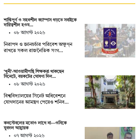
শান্তিপূর্ণ ও সহনশীল ক্যাম্পাস গড়তে সবাইকে
দায়িত্বশীল হওয…
০৮ আগস্ট ২০২৬
নিরাপদ ও জ্ঞানচর্চার পরিবেশ অক্ষুণ্ন
রাখতে সকল রাজনৈতিক সংগ…
‘খুনী’-আওয়ামীপন্থি শিক্ষকরা থাকছেন
সিনেটে, বয়কটের ঘোষণা দিল…
০৮ আগস্ট ২০২৬
বিশ্ববিদ্যালয়ের সিনেট অধিবেশনে
যোগদানের আমন্ত্রণ পেয়েও শনিব…
কনস্টেবলের মতোও লাগে না—ওসিকে
যুবদল আহ্বায়ক
০৭ আগস্ট ২০২৬