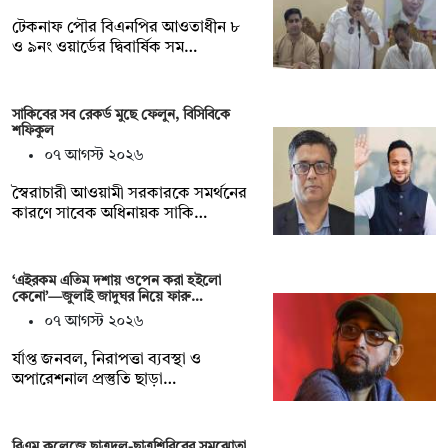
টেকনাফ পৌর বিএনপির আওতাধীন ৮
ও ৯নং ওয়ার্ডের দ্বিবার্ষিক সম…
সাকিবের সব রেকর্ড মুছে ফেলুন, বিসিবিকে
শফিকুল
০৭ আগস্ট ২০২৬
স্বৈরাচারী আওয়ামী সরকারকে সমর্থনের
কারণে সাবেক অধিনায়ক সাকি…
‘এইরকম এতিম দশায় ওপেন করা হইলো
কেনো’—জুলাই জাদুঘর নিয়ে ফারু…
০৭ আগস্ট ২০২৬
র্যাপ্ত জনবল, নিরাপত্তা ব্যবস্থা ও
অপারেশনাল প্রস্তুতি ছাড়া…
বিএম কলেজে ছাত্রদল-ছাত্রশিবিরের সমঝোতা