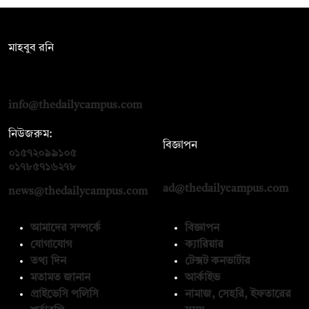
সম্পাদক:
মাহবুব রনি
দ্য ডেইলি ক্যাম্পাস, দ্বিতীয় তলা, হাসান হোল্ডিংস, ৫২/১ নিউ ইস্কাটন
রোড, ঢাকা ১০০০
info@thedailycampus.com
নিউজরুম:
বিজ্ঞাপন
০১৫৭২০৯৯১০৫
,
০১৭১২১৩৬৫৯৩
০১৭৮৫৭১৬২৭৮
ad@thedailycampus.com
news@thedailycampus.com
আমাদের সম্পর্কে
বিজ্ঞাপন
যোগাযোগ
ক্যারিয়ার
তথ্য দিন
টেক্সট কনভার্টার
মতামত জানান
আর্কাইভ
প্রাইভেসি পলিসি
নামাজ, সেহরি, ইফতারের