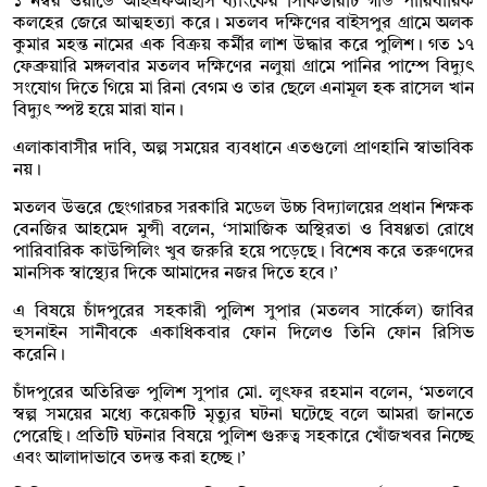
১ নম্বর ওয়ার্ডে আইএফআইসি ব্যাংকের সিকিউরিটি গার্ড পারিবারিক
কলহের জেরে আত্মহত্যা করে। মতলব দক্ষিণের বাইসপুর গ্রামে অলক
কুমার মহন্ত নামের এক বিক্রয় কর্মীর লাশ উদ্ধার করে পুলিশ। গত ১৭
ফেব্রুয়ারি মঙ্গলবার মতলব দক্ষিণের নলুয়া গ্রামে পানির পাম্পে বিদ্যুৎ
সংযোগ দিতে গিয়ে মা রিনা বেগম ও তার ছেলে এনামূল হক রাসেল খান
বিদ্যুৎ স্পষ্ট হয়ে মারা যান।
​এলাকাবাসীর দাবি, অল্প সময়ের ব্যবধানে এতগুলো প্রাণহানি স্বাভাবিক
নয়।
মতলব উত্তরে ছেংগারচর সরকারি মডেল উচ্চ বিদ্যালয়ের প্রধান শিক্ষক
বেনজির আহমেদ মুন্সী বলেন, ‘সামাজিক অস্থিরতা ও বিষণ্ণতা রোধে
পারিবারিক কাউন্সিলিং খুব জরুরি হয়ে পড়েছে। বিশেষ করে তরুণদের
মানসিক স্বাস্থ্যের দিকে আমাদের নজর দিতে হবে।’
এ বিষয়ে চাঁদপুরের সহকারী পুলিশ সুপার (মতলব সার্কেল) জাবির
হুসনাইন সানীবকে একাধিকবার ফোন দিলেও তিনি ফোন রিসিভ
করেনি।
চাঁদপুরের অতিরিক্ত পুলিশ সুপার মো. লুৎফর রহমান বলেন, ‘মতলবে
স্বল্প সময়ের মধ্যে কয়েকটি মৃত্যুর ঘটনা ঘটেছে বলে আমরা জানতে
পেরেছি। প্রতিটি ঘটনার বিষয়ে পুলিশ গুরুত্ব সহকারে খোঁজখবর নিচ্ছে
এবং আলাদাভাবে তদন্ত করা হচ্ছে।’