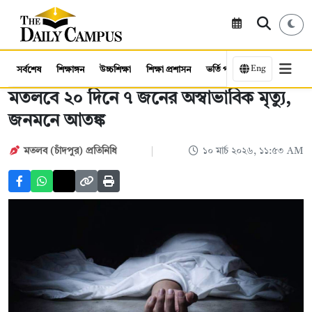
Eng
সর্বশেষ
শিক্ষাঙ্গন
উচ্চশিক্ষা
শিক্ষা প্রশাসন
ভর্তি পরীক্ষা
কর্মসংস্থান
মতলবে ২০ দিনে ৭ জনের অস্বাভাবিক মৃত্যু,
জনমনে আতঙ্ক
মতলব (চাঁদপুর) প্রতিনিধি
১০ মার্চ ২০২৬, ১১:৫৩ AM