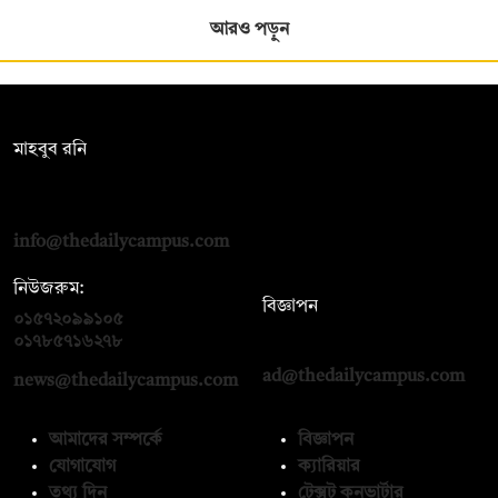
আরও পড়ুন
সম্পাদক:
মাহবুব রনি
দ্য ডেইলি ক্যাম্পাস, দ্বিতীয় তলা, হাসান হোল্ডিংস, ৫২/১ নিউ ইস্কাটন
রোড, ঢাকা ১০০০
info@thedailycampus.com
নিউজরুম:
বিজ্ঞাপন
০১৫৭২০৯৯১০৫
,
০১৭১২১৩৬৫৯৩
০১৭৮৫৭১৬২৭৮
ad@thedailycampus.com
news@thedailycampus.com
আমাদের সম্পর্কে
বিজ্ঞাপন
যোগাযোগ
ক্যারিয়ার
তথ্য দিন
টেক্সট কনভার্টার