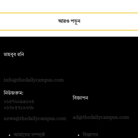
আরও পড়ুন
সম্পাদক:
মাহবুব রনি
দ্য ডেইলি ক্যাম্পাস, দ্বিতীয় তলা, হাসান হোল্ডিংস, ৫২/১ নিউ ইস্কাটন
রোড, ঢাকা ১০০০
info@thedailycampus.com
নিউজরুম:
বিজ্ঞাপন
০১৫৭২০৯৯১০৫
,
০১৭১২১৩৬৫৯৩
০১৭৮৫৭১৬২৭৮
ad@thedailycampus.com
news@thedailycampus.com
আমাদের সম্পর্কে
বিজ্ঞাপন