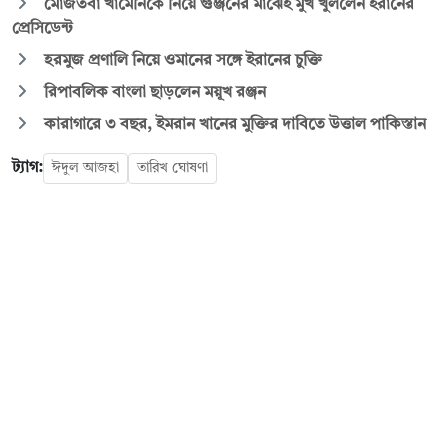
মোজতবা খামেনিকে নিয়ে গুঞ্জনের মাঝেই মুখ খুললেন ইরানের
প্রেসিডেন্ট
হরমুজ প্রণালি নিয়ে ওমানের সঙ্গে ইরানের চুক্তি
রিপাবলিক বাংলা ছাড়লেন ময়ূখ রঞ্জন
কারাগারে ৩ বছর, ইমরান খানের মুক্তির দাবিতে উত্তাল পাকিস্তান
ট্যাগ:
ঈদুল আজহা
তারিখ ঘোষণা