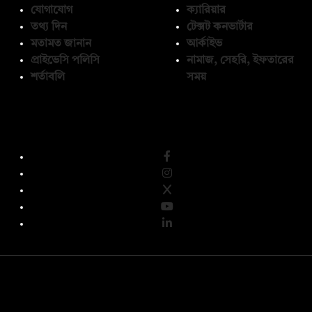
যোগাযোগ
ক্যারিয়ার
তথ্য দিন
টেক্সট কনভার্টার
মতামত জানান
আর্কাইভ
প্রাইভেসি পলিসি
নামাজ, সেহরি, ইফতারের
শর্তাবলি
সময়
অনুসরণ করুন
© কপিরাইট 2026, দ্য ডেইলি ক্যাম্পাস লিমিটেড