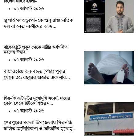
দিলেন নাহিদ ইসলাম
০৭ আগস্ট ২০২৬
জুলাই গণঅভ্যুত্থানকে শুধু রাজনৈতিক
দল বা নেতা-কর্মীদের আন্দ…
বাগেরহাটে পুকুর থেকে নারীর অর্ধগলিত
মরদেহ উদ্ধার
০৭ আগস্ট ২০২৬
বাগেরহাটে অব্যবহৃত (পঁচা) পুকুর
থেকে ৩৯ বছরের অজ্ঞাত এক নার…
সিএনজি-ভটভটির মুখোমুখি সংঘর্ষ, মায়ের
কোল থেকে ছিটকে শিশুর ম…
০৭ আগস্ট ২০২৬
শেরপুরের নকলা উপজেলায় সিএনজি
চালিত অটোরিকশা ও ভটভটির মুখোমু…