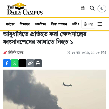
Eng
সর্বশেষ
শিক্ষাঙ্গন
উচ্চশিক্ষা
শিক্ষা প্রশাসন
ভর্তি পরীক্ষা
কর্মসংস্থান
আবুধাবিতে প্রতিহত করা ক্ষেপণাস্ত্রের
ধ্বংসাবশেষের আঘাতে নিহত ১
টিডিসি ‍ডেস্ক
১৭ মার্চ ২০২৬, ১২:০৩ PM