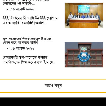
প্রোগ্রামের ৩য় আইইবি-…
০৯ আগস্ট ২০২৬
ইইই বিভাগের বিএসসি ইন ইইই প্রোগ্রাম
৩য় আইইবি-বিএইটিই (ওয়াশি…
স্কুল-কলেজের শিক্ষকদের জুলাই মাসের
বেতন কবে, যা বলছে মাউশি
০৯ আগস্ট ২০২৬
বেসরকারি স্কুল-কলেজে কর্মরত
এমপিওভুক্ত শিক্ষকদের জুলাই মাসে…
আরও পড়ুন
সম্পাদক: