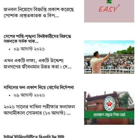
জনবল নিয়োগে বিজ্ঞপ্তি প্রকাশ করেছে
পোশাক প্রস্তুতকারক ও বিপ…
দেশের শান্তি-শৃঙ্খলা বিনষ্টকারীদের বিরুদ্ধে
সকলকে সর্তক থাক…
০৯ আগস্ট ২০২৬
এখন একটি লক্ষ্য, একটি উদ্দেশ্য
জনগণের জীবনমান উন্নত করা। দে…
দাখিলের ফল প্রকাশ নিয়ে বোর্ডের নির্দেশনা
০৯ আগস্ট ২০২৬
২০২৬ সালের দাখিল পরীক্ষার ফলাফল
আগামীকাল সোমবার (১০ আগস্ট) …
ইস্টার্ন ইউনিভার্সিটিতে বিএসসি ইন ইইই