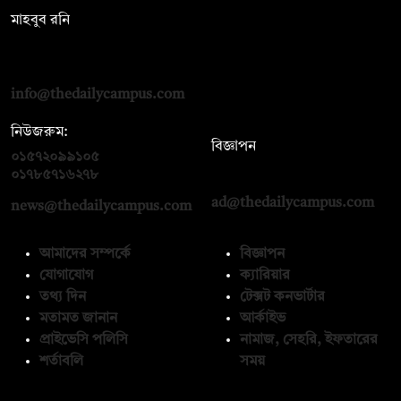
মাহবুব রনি
দ্য ডেইলি ক্যাম্পাস, দ্বিতীয় তলা, হাসান হোল্ডিংস, ৫২/১ নিউ ইস্কাটন
রোড, ঢাকা ১০০০
info@thedailycampus.com
নিউজরুম:
বিজ্ঞাপন
০১৫৭২০৯৯১০৫
,
০১৭১২১৩৬৫৯৩
০১৭৮৫৭১৬২৭৮
ad@thedailycampus.com
news@thedailycampus.com
আমাদের সম্পর্কে
বিজ্ঞাপন
যোগাযোগ
ক্যারিয়ার
তথ্য দিন
টেক্সট কনভার্টার
মতামত জানান
আর্কাইভ
প্রাইভেসি পলিসি
নামাজ, সেহরি, ইফতারের
শর্তাবলি
সময়