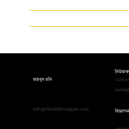
সম্পাদক:
নিউজরু
মাহবুব রনি
০১৫৭২
দ্য ডেইলি ক্যাম্পাস, দ্বিতীয় তলা, হাসান
news@
হোল্ডিংস, ৫২/১ নিউ ইস্কাটন রোড, ঢাকা
১০০০
info@thedailycampus.com
বিজ্ঞাপ
০১৭১২