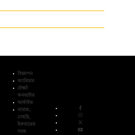
বিজ্ঞাপন
ক্যারিয়ার
টেক্সট
অনুসরণ করুন
কনভার্টার
আর্কাইভ
নামাজ,
সেহরি,
ইফতারের
সময়