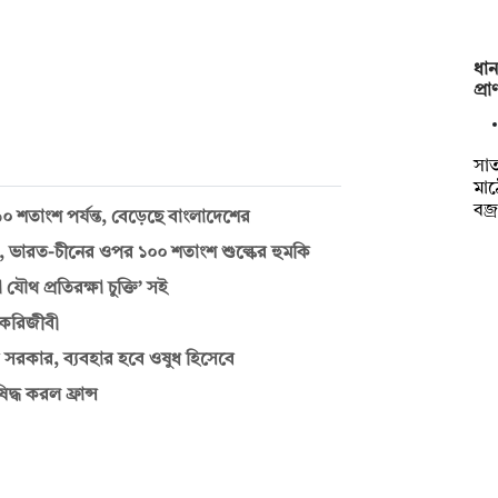
ধা
প্র
সাত
মা
বজ্
ে ৬০ শতাংশ পর্যন্ত, বেড়েছে বাংলাদেশের
াস, ভারত-চীনের ওপর ১০০ শতাংশ শুল্কের হুমকি
ৌথ প্রতিরক্ষা চুক্তি’ সই
চাকরিজীবী
 সরকার, ব্যবহার হবে ওষুধ হিসেবে
্ধ করল ফ্রান্স