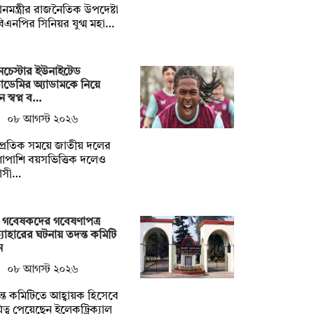
ধানমন্ত্রীর রাজনৈতিক উপদেষ্টা
িএনপির সিনিয়র যুগ্ম মহা…
ানচেস্টার ইউনাইটেড
ডেমির অ্যাডামকে নিয়ে
ন স্বপ্ন ব…
০৮ আগস্ট ২০২৬
্প্রতিক সময়ে জাতীয় দলের
াপাশি বয়সভিত্তিক দলেও
বাসী…
 গবেষকদের গবেষণাপত্র
ত্যাহারের ঘটনায় তদন্ত কমিটি
ন
০৮ আগস্ট ২০২৬
্ত কমিটিতে আহ্বায়ক হিসেবে
িত্ব পেয়েছেন ইলেকট্রিক্যাল