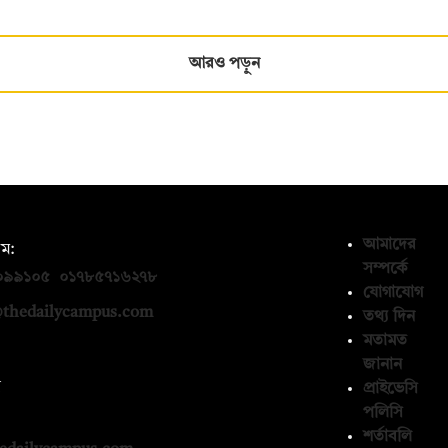
আরও পড়ুন
আমাদের
ম:
সম্পর্কে
০৯৯১০৫
,
০১৭৮৫৭১৬২৭৮
যোগাযোগ
thedailycampus.com
তথ্য দিন
মতামত
জানান
ন
প্রাইভেসি
পলিসি
১৩৬৫৯৩
শর্তাবলি