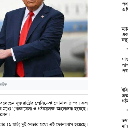
প্র
ও ব
ম্য
একা
নতু
সাম
পাশ
প্র
ৃহীত
ইবি
প্র
গঠ
েছেন যুক্তরাষ্ট্রের প্রেসিডেন্ট ডোনাল্ড ট্রাম্প। রুশ
ুতিনের মধ্যে ‘খোলামেলা ও গঠনমূলক’ আলোচনা হয়েছে।
 বলেন।
তদন
ার (৯ মার্চ) দুই নেতার মধ্যে এই ফোনালাপ হয়েছে।
দায়