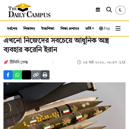
Eng
সর্বশেষ
শিক্ষাঙ্গন
উচ্চশিক্ষা
শিক্ষা প্রশাসন
ভর্তি পরীক্ষা
কর্মসংস্থান
এখনো নিজেদের সবচেয়ে আধুনিক অস্ত্র
ব্যবহার করেনি ইরান
টিডিসি ডেস্ক
০৪ মার্চ ২০২৬, ০৮:৫৩ AM