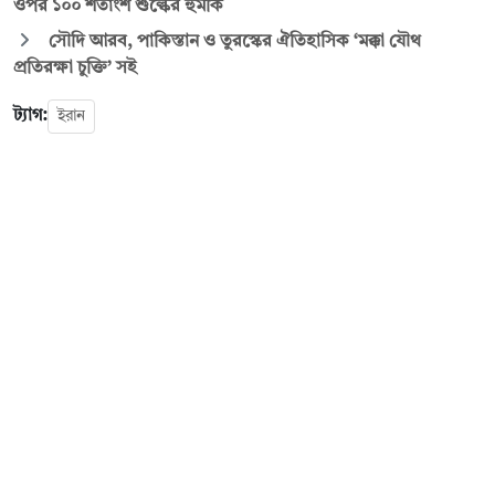
ওপর ১০০ শতাংশ শুল্কের হুমকি
সৌদি আরব, পাকিস্তান ও তুরস্কের ঐতিহাসিক ‘মক্কা যৌথ
প্রতিরক্ষা চুক্তি’ সই
ট্যাগ:
ইরান