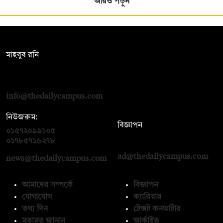
আরও পড়ুন
সম্পাদক:
মাহবুব রনি
দ্য ডেইলি ক্যাম্পাস, দ্বিতীয় তলা, হাসান হোল্ডিংস, ৫২/১ নিউ ইস্কাটন
রোড, ঢাকা ১০০০
info@thedailycampus.com
নিউজরুম:
বিজ্ঞাপন
০১৫৭২০৯৯১০৫
,
০১৭১২১৩৬৫৯৩
০১৭৮৫৭১৬২৭৮
ad@thedailycampus.com
news@thedailycampus.com
আমাদের সম্পর্কে
বিজ্ঞাপন
যোগাযোগ
ক্যারিয়ার
তথ্য দিন
টেক্সট কনভার্টার
মতামত জানান
আর্কাইভ