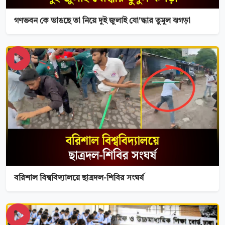
গণভবন কে ভাঙছে তা নিয়ে দুই জুলাই যো'দ্ধার তুমুল ঝগড়া
বরিশাল বিশ্ববিদ্যালয়ে ছাত্রদল-শিবির সংঘর্ষ