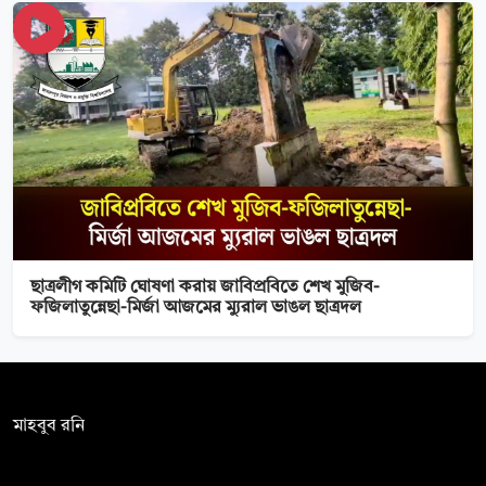
ছাত্রলীগ কমিটি ঘোষণা করায় জাবিপ্রবিতে শেখ মুজিব-
ফজিলাতুন্নেছা-মির্জা আজমের ম্যুরাল ভাঙল ছাত্রদল
সম্পাদক:
মাহবুব রনি
দ্য ডেইলি ক্যাম্পাস, দ্বিতীয় তলা, হাসান হোল্ডিংস, ৫২/১ নিউ ইস্কাটন
রোড, ঢাকা ১০০০