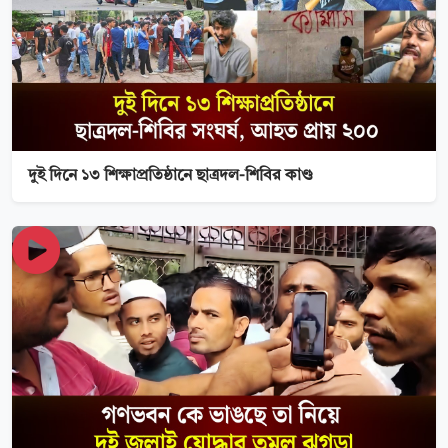
দুই দিনে ১৩ শিক্ষাপ্রতিষ্ঠানে ছাত্রদল-শিবির কাণ্ড