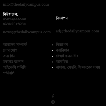
info@thedailycampus.com
নিউজরুম:
বিজ্ঞাপন
০১৫৭২০৯৯১০৫
,
০১৭১২১৩৬৫৯৩
০১৭৮৫৭১৬২৭৮
ad@thedailycampus.com
news@thedailycampus.com
আমাদের সম্পর্কে
বিজ্ঞাপন
যোগাযোগ
ক্যারিয়ার
তথ্য দিন
টেক্সট কনভার্টার
মতামত জানান
আর্কাইভ
প্রাইভেসি পলিসি
নামাজ, সেহরি, ইফতারের সময়
শর্তাবলি
অনুসরণ করুন