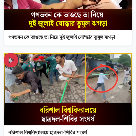
গণভবন কে ভাঙছে তা নিয়ে দুই জুলাই যো'দ্ধার তুমুল ঝগড়া
বরিশাল বিশ্ববিদ্যালয়ে ছাত্রদল-শিবির সংঘর্ষ