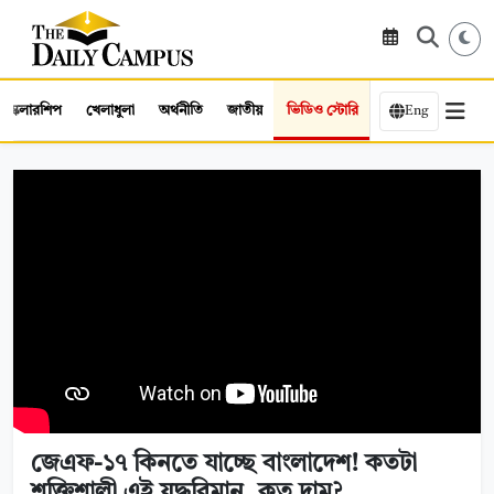
স্কলারশিপ
খেলাধুলা
অর্থনীতি
জাতীয়
ভিডিও স্টোরি
Eng
জেএফ-১৭ কিনতে যাচ্ছে বাংলাদেশ! কতটা
শক্তিশালী এই যুদ্ধবিমান, কত দাম?