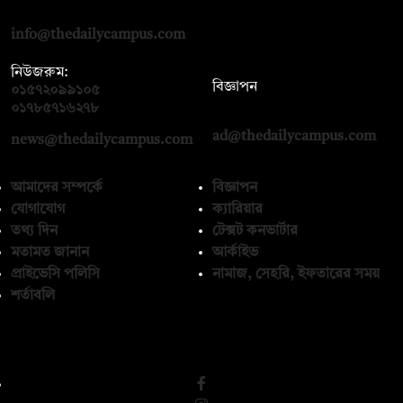
রোড, ঢাকা ১০০০
info@thedailycampus.com
নিউজরুম:
বিজ্ঞাপন
০১৫৭২০৯৯১০৫
,
০১৭১২১৩৬৫৯৩
০১৭৮৫৭১৬২৭৮
ad@thedailycampus.com
news@thedailycampus.com
আমাদের সম্পর্কে
বিজ্ঞাপন
যোগাযোগ
ক্যারিয়ার
তথ্য দিন
টেক্সট কনভার্টার
মতামত জানান
আর্কাইভ
প্রাইভেসি পলিসি
নামাজ, সেহরি, ইফতারের সময়
শর্তাবলি
অনুসরণ করুন