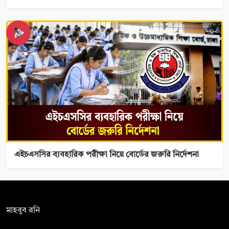
এইচএসসির ব্যবহারিক পরীক্ষা নিয়ে বোর্ডের জরুরি নির্দেশনা
সম্পাদক:
মাহবুব রনি
দ্য ডেইলি ক্যাম্পাস, দ্বিতীয় তলা, হাসান হোল্ডিংস, ৫২/১ নিউ ইস্কাটন