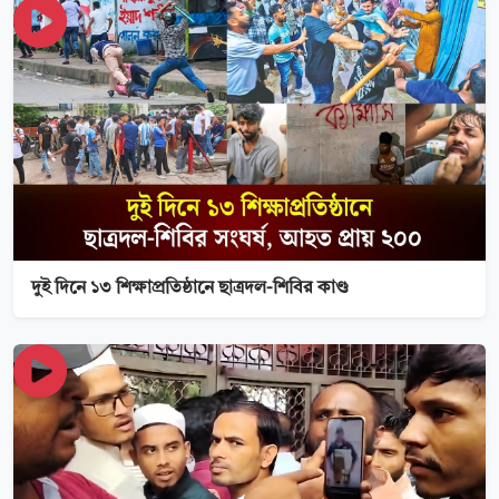
দুই দিনে ১৩ শিক্ষাপ্রতিষ্ঠানে ছাত্রদল-শিবির কাণ্ড