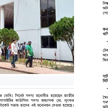
বিশ
অধি
পে
কন
ওসি
টে
আওত
দ্ব
সাক
বি
ালয়ের (ঢাবি) সিনেট সদস্য মনোনীত হয়েছেন জাতীয়
স্ব
 সোসাইটির কাউন্সিল সদস্য অধ্যাপক মো. লুৎফর
সমর
সিন্ডিকেট সভায় তাদের এই মনোনয়ন দেওয়া হয়েছে।
অধ