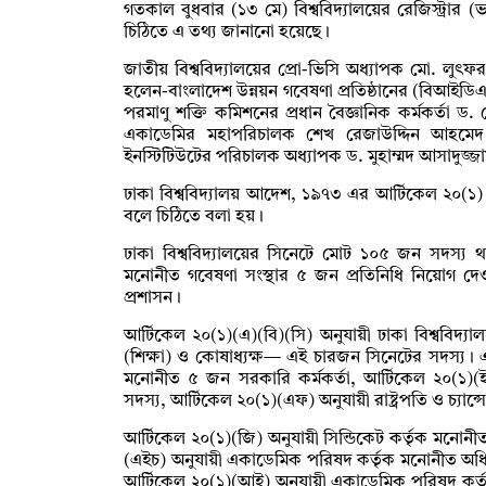
গতকাল বুধবার (১৩ মে) বিশ্ববিদ্যালয়ের রেজিস্ট্রার (ভা
চিঠিতে এ তথ্য জানানো হয়েছে।
জাতীয় বিশ্ববিদ্যালয়ের প্রো-ভিসি অধ্যাপক মো. লুৎ
হলেন-বাংলাদেশ উন্নয়ন গবেষণা প্রতিষ্ঠানের (বিআইড
পরমাণু শক্তি কমিশনের প্রধান বৈজ্ঞানিক কর্মকর্তা 
একাডেমির মহাপরিচালক শেখ রেজাউদ্দিন আহমেদ (র
ইনস্টিটিউটের পরিচালক অধ্যাপক ড. মুহাম্মদ আসাদুজ্জ
ঢাকা বিশ্ববিদ্যালয় আদেশ, ১৯৭৩ এর আর্টিকেল ২০(১
বলে চিঠিতে বলা হয়।
ঢাকা বিশ্ববিদ্যালয়ের সিনেটে মোট ১০৫ জন সদস্য থাক
মনোনীত গবেষণা সংস্থার ৫ জন প্রতিনিধি নিয়োগ
প্রশাসন।
আর্টিকেল ২০(১)(এ)(বি)(সি) অনুযায়ী ঢাকা বিশ্ববিদ্যাল
(শিক্ষা) ও কোষাধ্যক্ষ— এই চারজন সিনেটের সদস্য। 
মনোনীত ৫ জন সরকারি কর্মকর্তা, আর্টিকেল ২০(১)(
সদস্য, আর্টিকেল ২০(১)(এফ) অনুযায়ী রাষ্ট্রপতি ও চ্যান
আর্টিকেল ২০(১)(জি) অনুযায়ী সিন্ডিকেট কর্তৃক মনোনীত
(এইচ) অনুযায়ী একাডেমিক পরিষদ কর্তৃক মনোনীত অধি
আর্টিকেল ২০(১)(আই) অনুযায়ী একাডেমিক পরিষদ কর্