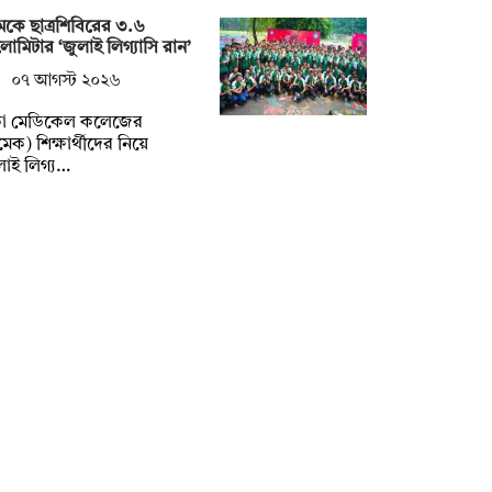
েকে ছাত্রশিবিরের ৩.৬
োমিটার ‘জুলাই লিগ্যাসি রান’
০৭ আগস্ট ২০২৬
কা মেডিকেল কলেজের
মেক) শিক্ষার্থীদের নিয়ে
লাই লিগ্য…