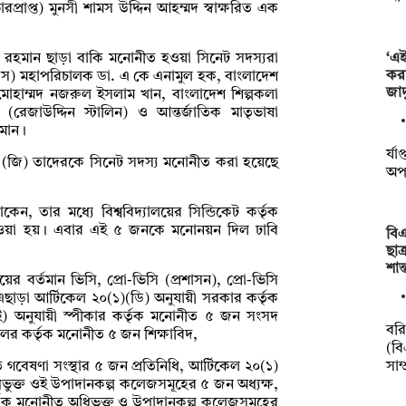
রপ্রাপ্ত) মুনসী শামস উদ্দিন আহম্মদ স্বাক্ষরিত এক
‘এ
ফর রহমান ছাড়া বাকি মনোনীত হওয়া সিনেট সদস্যরা
কর
িএস) মহাপরিচালক ডা. এ কে এনামুল হক, বাংলাদেশ
জাদ
ড. মোহাম্মদ নজরুল ইসলাম খান, বাংলাদেশ শিল্পকলা
েজাউদ্দিন স্টালিন) ও আন্তর্জাতিক মাতৃভাষা
ামান।
র্য
) (জি) তাদেরকে সিনেট সদস্য মনোনীত করা হয়েছে
অপা
েন, তার মধ্যে বিশ্ববিদ্যালয়ের সিন্ডিকেট কর্তৃক
 দেওয়া হয়। এবার এই ৫ জনকে মনোনয়ন দিল ঢাবি
বিএ
ছাত
শান
য়ের বর্তমান ভিসি, প্রো-ভিসি (প্রশাসন), প্রো-ভিসি
এছাড়া আর্টিকেল ২০(১)(ডি) অনুযায়ী সরকার কর্তৃক
ই) অনুযায়ী স্পীকার কর্তৃক মনোনীত ৫ জন সংসদ
বর
্সেলর কর্তৃক মনোনীত ৫ জন শিক্ষাবিদ,
(বি
সাম্
 গবেষণা সংস্থার ৫ জন প্রতিনিধি, আর্টিকেল ২০(১)
ভুক্ত ওই উপাদানকল্প কলেজসমূহের ৫ জন অধ্যক্ষ,
তৃক মনোনীত অধিভুক্ত ও উপাদানকল্প কলেজসমূহের