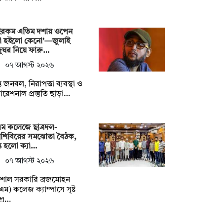
ইরকম এতিম দশায় ওপেন
া হইলো কেনো’—জুলাই
ুঘর নিয়ে ফারু…
০৭ আগস্ট ২০২৬
াপ্ত জনবল, নিরাপত্তা ব্যবস্থা ও
রেশনাল প্রস্তুতি ছাড়া…
ম কলেজে ছাত্রদল-
্রশিবিরের সমঝোতা বৈঠক,
্ত হলো ক্যা…
০৭ আগস্ট ২০২৬
িশাল সরকারি ব্রজমোহন
এম) কলেজ ক্যাম্পাসে সৃষ্ট
প্র…