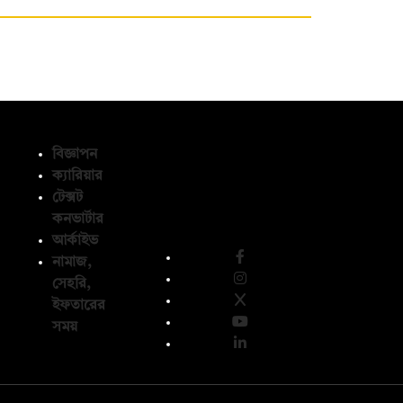
বিজ্ঞাপন
ক্যারিয়ার
টেক্সট
অনুসরণ করুন
কনভার্টার
আর্কাইভ
নামাজ,
সেহরি,
ইফতারের
সময়