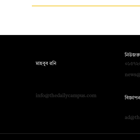
সম্পাদক:
নিউজরু
মাহবুব রনি
০১৫৭২
দ্য ডেইলি ক্যাম্পাস, দ্বিতীয় তলা, হাসান
news@
হোল্ডিংস, ৫২/১ নিউ ইস্কাটন রোড, ঢাকা
১০০০
info@thedailycampus.com
বিজ্ঞাপ
০১৭১২
ad@th