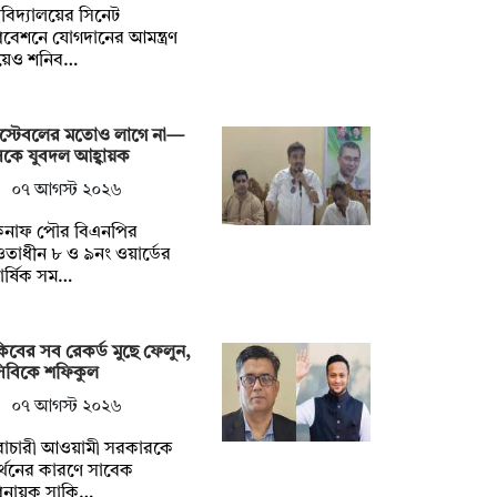
্ববিদ্যালয়ের সিনেট
বেশনে যোগদানের আমন্ত্রণ
য়েও শনিব…
স্টেবলের মতোও লাগে না—
কে যুবদল আহ্বায়ক
০৭ আগস্ট ২০২৬
কনাফ পৌর বিএনপির
াধীন ৮ ও ৯নং ওয়ার্ডের
িবার্ষিক সম…
িবের সব রেকর্ড মুছে ফেলুন,
সিবিকে শফিকুল
০৭ আগস্ট ২০২৬
ৈরাচারী আওয়ামী সরকারকে
্থনের কারণে সাবেক
িনায়ক সাকি…