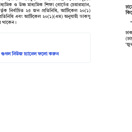
যমিক ও উচ্চ মাধ্যমিক শিক্ষা বোর্ডের চেয়ারম্যান,
ঢাম
কর্তৃক নির্বাচিত ২৫ জন প্রতিনিধি, আর্টিকেল ২০(১)
কিল
প্রতিনিধি এবং আর্টিকেল ২০(১)(এম) অনুযায়ী ডাকসু
য়ে থাকেন।
ঢা
(ঢা
‘জু
গুগল নিউজ চ্যানেল ফলো করুন