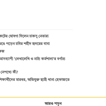
য়কটের ঘোষণা দিলেন চাকসু নেতারা
ভেঙে পড়েন চবির শহীদ হৃদয়ের বাবা
োকজ
াসব্যাপী ‘লেখালেখি ও নাট্য কর্মশালা’র বর্ণাঢ্য
 নেপথ্যে কী?
ক্ষার্থীদের মারধর, অভিযুক্ত ছাত্রী থানা হেফাজতে
আরও পড়ুন