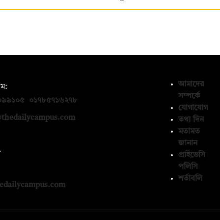
আমাদের
ম:
সম্পর্কে
০৯৯১০৫
,
০১৭৮৫৭১৬২৭৮
যোগাযোগ
thedailycampus.com
তথ্য দিন
মতামত
জানান
ন
প্রাইভেসি
পলিসি
১৩৬৫৯৩
শর্তাবলি
edailycampus.com