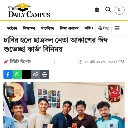
Eng
সর্বশেষ
শিক্ষাঙ্গন
উচ্চশিক্ষা
শিক্ষা প্রশাসন
ভর্তি পরীক্ষা
কর্মসংস্থান
ঢাবির হলে ছাত্রদল নেতা আকাশের ‘ঈদ
শুভেচ্ছা কার্ড’ বিনিময়
টিডিসি রিপোর্ট
১০ মার্চ ২০২৬, ০৮:২১ PM