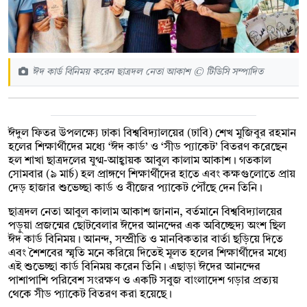
ঈদ কার্ড বিনিময় করেন ছাত্রদল নেতা আকাশ © টিডিসি সম্পাদিত
ঈদুল ফিতর উপলক্ষ্যে ঢাকা বিশ্ববিদ্যালয়ের (ঢাবি) শেখ মুজিবুর রহমান
হলের শিক্ষার্থীদের মধ্যে ‘ঈদ কার্ড’ ও ‘সীড প্যাকেট’ বিতরণ করেছেন
হল শাখা ছাত্রদলের যুগ্ম-আহ্বায়ক আবুল কালাম আকাশ। গতকাল
সোমবার (৯ মার্চ) হল প্রাঙ্গণে শিক্ষার্থীদের হাতে এবং কক্ষগুলোতে প্রায়
দেড় হাজার শুভেচ্ছা কার্ড ও বীজের প্যাকেট পৌঁছে দেন তিনি।
ছাত্রদল নেতা আবুল কালাম আকাশ জানান, বর্তমানে বিশ্ববিদ্যালয়ের
পড়ুয়া প্রজন্মের ছোটবেলার ঈদের আনন্দের এক অবিচ্ছেদ্য অংশ ছিল
ঈদ কার্ড বিনিময়। আনন্দ, সম্প্রীতি ও মানবিকতার বার্তা ছড়িয়ে দিতে
এবং শৈশবের স্মৃতি মনে করিয়ে দিতেই মূলত হলের শিক্ষার্থীদের মধ্যে
এই শুভেচ্ছা কার্ড বিনিময় করেন তিনি। এছাড়া ঈদের আনন্দের
পাশাপাশি পরিবেশ সংরক্ষণ ও একটি সবুজ বাংলাদেশ গড়ার প্রত্যয়
থেকে সীড প্যাকেট বিতরণ করা হয়েছে।