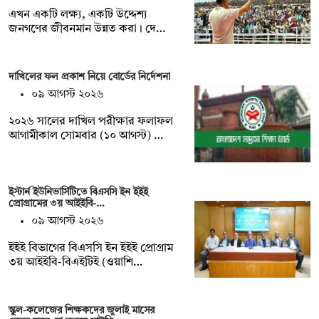
এখন একটি লক্ষ্য, একটি উদ্দেশ্য
জনগণের জীবনমান উন্নত করা। দে…
দাখিলের ফল প্রকাশ নিয়ে বোর্ডের নির্দেশনা
০৯ আগস্ট ২০২৬
২০২৬ সালের দাখিল পরীক্ষার ফলাফল
আগামীকাল সোমবার (১০ আগস্ট) …
ইস্টার্ন ইউনিভার্সিটিতে বিএসসি ইন ইইই
প্রোগ্রামের ৩য় আইইবি-…
০৯ আগস্ট ২০২৬
ইইই বিভাগের বিএসসি ইন ইইই প্রোগ্রাম
৩য় আইইবি-বিএইটিই (ওয়াশি…
স্কুল-কলেজের শিক্ষকদের জুলাই মাসের