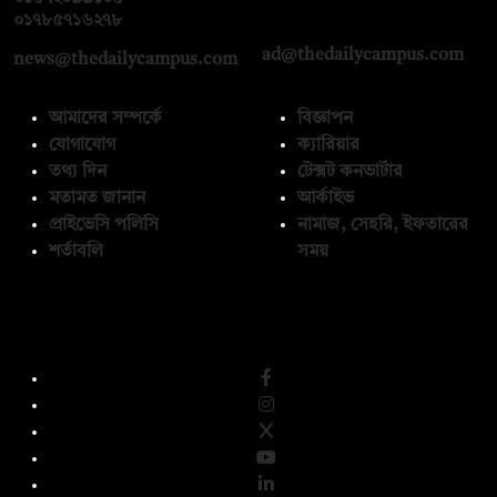
০১৭১২১৩৬৫৯৩
০১৭৮৫৭১৬২৭৮
ad@thedailycampus.com
news@thedailycampus.com
আমাদের সম্পর্কে
বিজ্ঞাপন
যোগাযোগ
ক্যারিয়ার
তথ্য দিন
টেক্সট কনভার্টার
মতামত জানান
আর্কাইভ
প্রাইভেসি পলিসি
নামাজ, সেহরি, ইফতারের
শর্তাবলি
সময়
অনুসরণ করুন