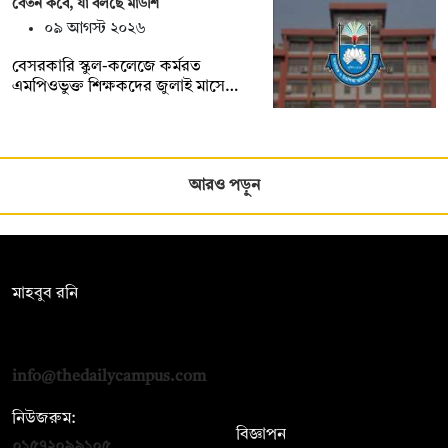
বেতন কবে, যা বলছে মাউশি
০৯ আগস্ট ২০২৬
বেসরকারি স্কুল-কলেজে কর্মরত
এমপিওভুক্ত শিক্ষকদের জুলাই মাসে…
আরও পড়ুন
সম্পাদক:
মাহবুব রনি
দ্য ডেইলি ক্যাম্পাস, দ্বিতীয় তলা, হাসান হোল্ডিংস, ৫২/১ নিউ ইস্কাটন
রোড, ঢাকা ১০০০
info@thedailycampus.com
নিউজরুম:
বিজ্ঞাপন
০১৫৭২০৯৯১০৫
,