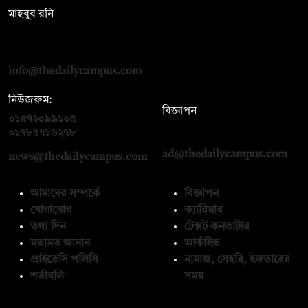
মাহবুব রনি
দ্য ডেইলি ক্যাম্পাস, দ্বিতীয় তলা, হাসান হোল্ডিংস, ৫২/১ নিউ ইস্কাটন
রোড, ঢাকা ১০০০
info@thedailycampus.com
নিউজরুম:
বিজ্ঞাপন
০১৫৭২০৯৯১০৫
,
০১৭১২১৩৬৫৯৩
০১৭৮৫৭১৬২৭৮
ad@thedailycampus.com
news@thedailycampus.com
আমাদের সম্পর্কে
বিজ্ঞাপন
যোগাযোগ
ক্যারিয়ার
তথ্য দিন
টেক্সট কনভার্টার
মতামত জানান
আর্কাইভ
প্রাইভেসি পলিসি
নামাজ, সেহরি, ইফতারের
শর্তাবলি
সময়