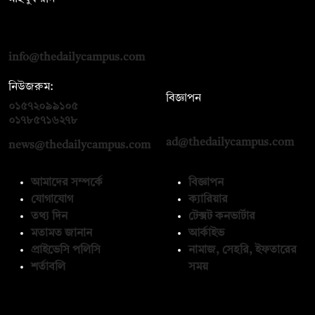
দ্য ডেইলি ক্যাম্পাস, দ্বিতীয় তলা, হাসান হোল্ডিংস, ৫২/১ নিউ ইস্কাটন
রোড, ঢাকা ১০০০
info@thedailycampus.com
নিউজরুম:
বিজ্ঞাপন
০১৫৭২০৯৯১০৫
,
০১৭১২১৩৬৫৯৩
০১৭৮৫৭১৬২৭৮
ad@thedailycampus.com
news@thedailycampus.com
আমাদের সম্পর্কে
বিজ্ঞাপন
যোগাযোগ
ক্যারিয়ার
তথ্য দিন
টেক্সট কনভার্টার
মতামত জানান
আর্কাইভ
প্রাইভেসি পলিসি
নামাজ, সেহরি, ইফতারের
শর্তাবলি
সময়