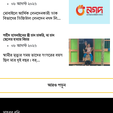
০৮ আগস্ট ২০২৬
মোবাইলে আর্থিক লেনদেনকারী ডাক
বিভাগের ডিজিটাল লেনদেন নগদ লি…
শহীদ হাসনাইনের স্ত্রী চান চাকরি, মা চান
ছেলের হত্যার বিচার
০৮ আগস্ট ২০২৬
স্বামীর মৃত্যুর সময় তাদের সংসরের বয়স
ছিল মাত্র দুই বছর। বর্…
আরও পড়ুন
সম্পাদক:
মাহবুব রনি