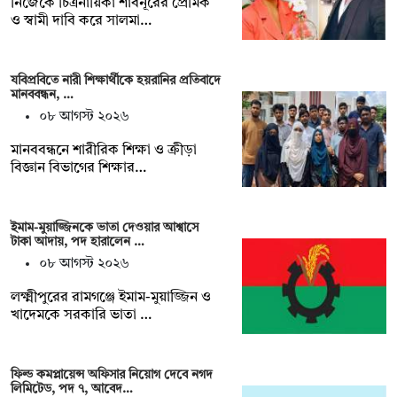
নিজেকে চিত্রনায়িকা শাবনূরের প্রেমিক
ও স্বামী দাবি করে সালমা…
যবিপ্রবিতে নারী শিক্ষার্থীকে হয়রানির প্রতিবাদে
মানববন্ধন, …
০৮ আগস্ট ২০২৬
মানববন্ধনে শারীরিক শিক্ষা ও ক্রীড়া
বিজ্ঞান বিভাগের শিক্ষার…
ইমাম-মুয়াজ্জিনকে ভাতা দেওয়ার আশ্বাসে
টাকা আদায়, পদ হারালেন …
০৮ আগস্ট ২০২৬
লক্ষ্মীপুরের রামগঞ্জে ইমাম-মুয়াজ্জিন ও
খাদেমকে সরকারি ভাতা …
ফিল্ড কমপ্লায়েন্স অফিসার নিয়োগ দেবে নগদ
লিমিটেড, পদ ৭, আবেদ…