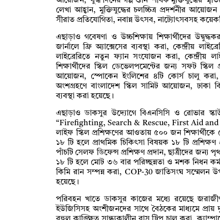
আয়োজন, ‘যুদ্ধ দিনের গল্প শুনি’ শীর্ষক মুক্তিযুদ্ধের স্ম
লেখা আহ্বান, মুক্তিযুদ্ধের চলচ্চিত্র প্রদর্শনীর আয়োজ
সীরাত প্রতিযোগিতা, নবান্ন উৎসব, নাট্যোৎসবসহ কয়েকট
এছাড়াও গবেষণা ও উচ্চশিক্ষায় শিক্ষার্থীদের উদ্বুদ
জার্নালে ফ্রি অ্যাক্সেসের ব্যবস্থা করা, কেন্দ্রীয় লা
লাইব্রেরিতে নতুন ফ্যান সংযোজন করা, কেন্দ্রীয় লা
শিক্ষার্থীদের স্কিল ডেভেলপমেন্টের জন্য সফট স্কিল
আয়োজন, স্পোকেন ইংলিশের ৪টি কোর্স চালু করা, বি
অংশগ্রহণে বাংলাদেশ স্কিল সামিট আয়োজন, ঢাকা বিশ্ববি
ব্যবস্থা করা হয়েছে।
এছাড়াও ডাকসুর উদ্যোগে বিএনসিসি ও রোভার স্কাউট
“Firefighting, Search & Rescue, First Aid an
লাইফ স্কিল প্রশিক্ষণের আওতায় ৫০০ জন শিক্ষার্থীকে ম
১৮ টি হলে প্রাথমিক চিকিৎসা বিষয়ক ১৮ টি প্রশিক্ষণ প
পাঁচটি সেলফ ডিফেন্স প্রশিক্ষণ প্রদান, ছাত্রীদের জন্য
১৮ টি হলে মোট ৩৬ বার পরিচ্ছন্নতা ও মশক নিধন কর
কিমি রান সম্পন্ন করা, COP-30 জাতিসংঘ সম্মেলন উ
হয়েছে।
পরিবহন খাতে ডাকসুর কাজের মধ্যে রয়েছে জরাজীর্ণ ব
ইউজিসিসহ অংশীজনদের সাথে বৈঠকের মাধ্যমে প্রায় দ
বহুল কাঙ্ক্ষিত সান্ধ্যকালীন বাস ট্রিপ চালু করা, ক্যাম