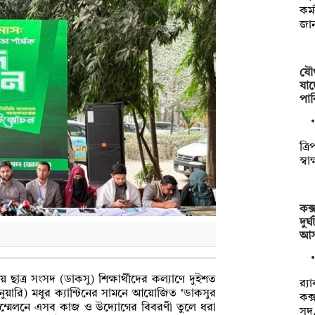
কর্
জা
যৌথ
যাচ
পাক
ত্রি
স্ব
কক্
দুর
আস
্রীয় ছাত্র সংসদ (ডাকসু) শিক্ষার্থীদের কল্যাণে দুইশত
র‌্
ারি) মধুর ক্যান্টিনের সামনে আয়োজিত 'ডাকসুর
কক্
 সম্মেলনে এসব কাজ ও উদ্যোগের বিবরণী তুলে ধরা
সদ