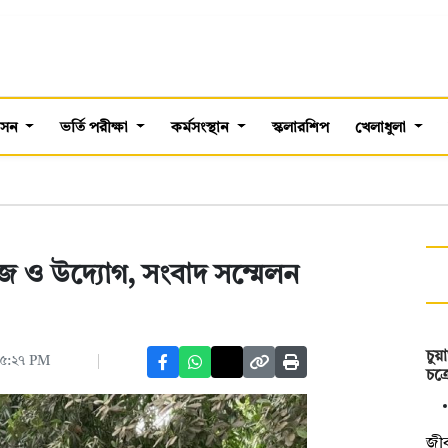
শাসন
ভর্তি পরীক্ষা
কর্মসংস্থান
স্কলারশিপ
খেলাধুলা
াজ ও উদ্যোগ, সংবাদ সম্মেলন
চুয়
০৫:২৭ PM
চক্
জীব