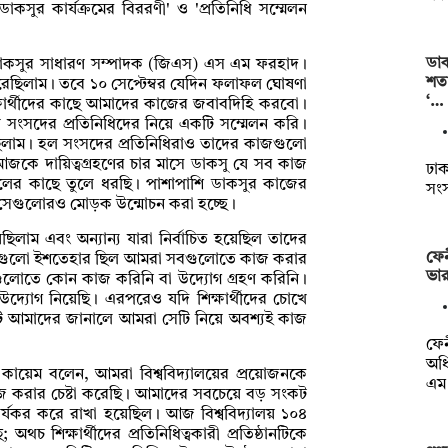
ডাকসুর কার্যক্রমের বিররণী' ও 'প্রতিনিধি সম্মেলন
ডাক
 ডাকসুর সাধারণ সম্পাদক (জিএস) এস এম ফরহাদ।
শতা
 করেছিলাম। তবে ১০ সেপ্টেম্বর যেদিন ফলাফল ঘোষণা
‘…
ার্থীদের কাছে আমাদের কাজের জবাবদিহি করবো।
 সংসদের প্রতিনিধিদের নিয়ে একটি সম্মেলন করি।
লাম। হল সংসদের প্রতিনিধিরাও তাদের কাজগুলো
কে দায়িত্বগ্রহণের চার মাসে ডাকসু যে সব কাজ
ঢাকা
লের কাছে তুলে ধরছি। পাশাপাশি ডাকসুর কাজের
সং
ছে। সেগুলোরও মোড়ক উন্মোচন করা হচ্ছে।
াম এবং অন্যান্য যারা নির্বাচিত হয়েছিল তাদের
ফেন
তগুলো ইশতেহার ছিল আমরা সবগুলোতে কাজ করার
ভার
ুলোতে কোন কাজ করিনি বা উদ্যোগ গ্রহণ করিনি।
যোগ নিয়েছি। এরপরেও যদি শিক্ষার্থীদের চোখে
 আমাদের জানালে আমরা সেটি নিয়ে অবশ্যই কাজ
ফেন
অধি
কায়েম বলেন, আমরা বিশ্ববিদ্যালয়ের প্রয়োজনকে
এম
াজ করার চেষ্টা করেছি। আমাদের সবচেয়ে বড় সংকট
ার্যকর করে রাখা হয়েছিল। আজ বিশ্ববিদ্যালয় ১০৪
চ শিক্ষার্থীদের প্রতিনিধিত্বকারী প্রতিষ্ঠানটিকে