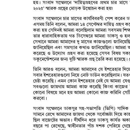
হয়। সংবাদ সম্মেলনে 'দায়িত্বগ্রহণের প্রথম চার মাসে 
২০২৫' স্মারক গ্রন্থের মোড়ক উন্মোচন করা হয়৷
সংবাদ সম্মেলনে চার মাসের কার্যবিবরণী পেশ করেন
এসময় তিনি বলেন, আমরা ১৪ সেপ্টেম্বর দায়িত্ব গ্রহণ
করা হয় সেদিনই আমরা বলেছিলাম আমরা সবসময় শিক্ষ
তার ধারাবাহিকতায় গত ডিসেম্বরে আমরা ডাকসু ও হল
সেখানে আমরা আমাদের দু মাসের কাজগুলো জানিয়েছি
জানিয়েছিল এবং সমস্যার কথাও জানিয়েছিল। আমরা আজ
করেছে ও উদ্যোগ গ্রহণ করা হয়েছে সেসব বিষয় সক
ডকুমেন্টেশনের জন্য দুটি স্মারক গ্রন্থ তৈরি করা হয়ে
তিনি আরও বলেন, আমরা আমাদের যে ইশতেহার দিয়েছিল
সবার ইশতেহারগুলো নিয়ে নোট ডাউন করেছিলাম। য
চেষ্টা করেছি। এমন কোন ইশতেহার নেই যে আমরা যেগ
সবগুলো জায়গায় আমরা কাজ করেছি কিংবা কাজের উদ্
কোনো বিষয়ে মনে হয় আমরা কোনো কাজ করিনি সেটি
করবো।
সংবাদ সম্মেলনে ডাকসুর সহ-সভাপতি (ভিপি) সাদিক 
সামনে রেখে আমাদের জায়গা থেকে সর্বোচ্চটা দিয়ে ক
ছিল বাজেটের অভাব। দীর্ঘদিন ধরে ডাকসু কার্যত অক
বছরে পা রেখেছে, স্বাধীনতার পাঁচ দশক পেরিয়ে গেছে; অথ