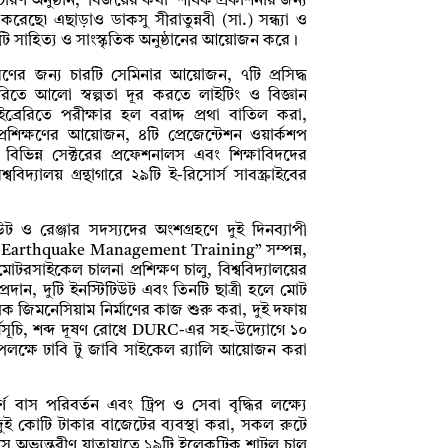
ৃতিচারণ অনুষ্ঠান, ‘বিজয়ের কথা’ শীর্ষক প্রকাশনার জন্য
ন করেছে৷ এছাড়াও ডাকসু সীরাতুন্নবী (সা.) সন্ধ্যা ও
ি সাহিত্য ও সাংস্কৃতিক অনুষ্ঠানের আয়োজন করে।
্ধকরণের জন্য চারটি সেমিনার আয়োজন, ৭টি প্রসিদ্ধ
ইব্রেরিতে আলো স্বল্পতা দূর করতে লাইটিং ও বিজ্ঞান
ইব্রেরিতে পরীক্ষার হল বরাদ্দ প্রথা বাতিল করা,
 প্রশিক্ষণের আয়োজন, ৪টি প্রেজেন্টেশন ওয়ার্কশপ
ভিন্ন সেক্টরের প্রফেশনালস এবং শিক্ষাবিদদের
দ্যালয় গ্রন্থাগারে ২৯টি ই-রিসোর্স সাবস্ক্রাইবের
 ও রেঞ্জার সদস্যদের অংশগ্রহণে দুই দিনব্যাপী
d Earthquake Management Training” সম্পন্ন,
োটরসাইকেল চালনা প্রশিক্ষণ চালু, বিশ্ববিদ্যালয়ের
্রদান, দুটি ইনস্টিটিউট এবং তিনটি ছাত্রী হলে মোট
 পৃথক জিমনেসিয়াম নির্মাণের কাজ শুরু করা, দুই দফায়
্মসূচি, শব্দ দূষণ রোধে DURC-এর সহ-উদ্যোগে ১০
পলক্ষে ঢাবি টু জাবি সাইকেল র‍্যালি আয়োজন করা
াস পরিবর্তন এবং ট্রিপ ও সেবা বৃদ্ধির লক্ষ্যে
ুই কোটি টাকার বাজেটের ব্যবস্থা করা, সকল রুটে
্পাসে অভ্যন্তরীণ যাতায়াতে ১৯টি ইলেকট্রিক শাটল চালু