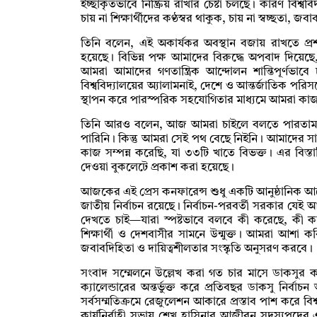
ইচ্ছাকৃতভাবে নিষ্ক্রিয় রাখার চেষ্টা চলছে। কারণ বিশ্বব
চায় না শিক্ষার্থীদের কণ্ঠস্বর থাকুক, চায় না স্বচ্ছতা, জ
তিনি বলেন, এই অকার্যকর অবস্থান বজায় রাখতে প্র
হয়েছে। বিভিন্ন পক্ষ আমাদের বিরুদ্ধে অপবাদ দিয়েছে, 
আমরা আমাদের গণতান্ত্রিক আন্দোলন শান্তিপূর্ণভা
বিশ্ববিদ্যালয়ের অ্যালামনাই, দেশে ও আন্তর্জাতিক পরি
স্থাপন করে পারস্পরিক সহযোগিতার মাধ্যমে আমরা কাজ
তিনি আরও বলেন, আজ আমরা চাইলে বলতে পারতাম বিশ
পারিনি। কিন্তু আমরা সেই পথ বেছে নিইনি। আমাদের সামর্থ
কাজ সম্পন্ন করেছি, যা ৩৩টি খাতে বিভক্ত। এর বি
দেওয়া বুকলেটে প্রকাশ করা হয়েছে।
আজকের এই প্রেস কনফারেন্স শুধু একটি আনুষ্ঠানিক 
জাতীয় নির্বাচন রয়েছে। নির্বাচন-পরবর্তী সরকার য
দেখতে চাই—যারা স্পষ্টভাবে বলবে কী করেছে, কী ক
শিক্ষার্থী ও দেশবাসীর সামনে উন্মুক্ত। আমরা আশা 
জবাবদিহিতা ও দায়িত্বশীলতার সংস্কৃতি অনুসরণ করবে।
সংবাদ সম্মেলনে উল্লেখ করা গত চার মাসে ডাকসুর ক
ক্যালেন্ডারের অন্তর্ভুক্ত করে প্রতিবছর ডাকসু নির্বাচন অ
সর্বসম্মতিক্রমে রেজুলেশন আকারে প্রস্তাব পাশ করে বিশ
কার্যনির্বাহী সভায় শেখ হাসিনার আজীবন সদস্যপদের