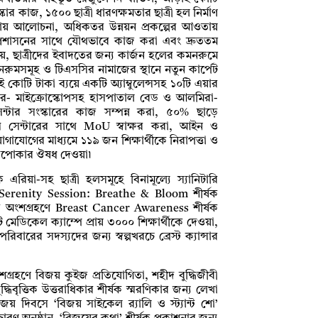
ার কাজ, ১৫০০ ছাত্রী ধারণক্ষমতার ছাত্রী হল নির্মাণ
য় দফায় আলোচনা, অধিকতর উন্নয়ন প্রকল্পের আওতায়
 প্রশাসনের সাথে যৌথভাবে কাজ করা এবং দ্রুততম
দায়, ছাত্রীদের ইবাদতের জন্য কার্জন হলের কমনরুমে
নরুমসমূহ ও টিএসসির নামাজের স্থানে নতুন কার্পেট
কোটি টাকা ব্যয়ে একটি অ্যাম্বুলেন্সসহ ১০টি এয়ার
জার- মাইক্রোস্কোপসহ হাসপাতাল বেড ও আলমিরা-
 সেন্টার সংস্কারের কাজ সম্পন্ন করা, ৫০% ছাড়ে
েস সেন্টারের সাথে MoU স্বাক্ষর করা, আইন ও
 যোগাযোগের মাধ্যমে ১১৯ জন শিক্ষার্থীকে নিরাপত্তা ও
ছারপোকার ঔষধ দেওয়া৷
িয়া-সহ ছাত্রী হলসমূহে বিনামূল্যে স্যানিটারি
 Serenity Session: Breathe & Bloom শীর্ষক
থীর অংশগ্রহণে Breast Cancer Awareness শীর্ষক
েডিকেল ক্যাম্পে প্রায় ৩০০০ শিক্ষার্থীকে দেওয়া,
ারের সদস্যদের জন্য স্বল্পখরচে ব্রেস্ট ক্যান্সার
ংশগ্রহণে বিজয় কুইজ প্রতিযোগিতা, শহীদ বুদ্ধিজীবী
্ধিবৃত্তিক উত্তরাধিকার শীর্ষক স্মরণিকার জন্য লেখা
য় দিবসে ‘বিজয় সাইকেল র‍্যালি ও স্ট্যান্ট শো’