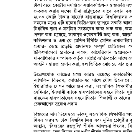
টাকা ব্যয়ে কেন্দ্রীয় মসজিদে এয়ারকন্ডিশনসহ জরুরি সংস্ক
দ্রুততর করার লক্ষ্যে চীনা রাষ্ট্রদূতের সাথে দফা
২৮০০ কোটি টাকার বাজেট বাস্তবায়নে বিশ্ববিদ্যালয়
সময়ের মধ্যে ৫টি হলের ভিত্তিপ্রস্তর স্থাপনে সম্মতি আ
নির্ধারিত স্থান ও মসজিদ সংস্কারের কাজ শুরু করা, কম
প্রদান করা হয়েছে, ডাকসুর ওয়েবসাইট চালু করা, আড়াই 
কন্ডিশনার ও এক্স-রে মেশিন-ইসিজি মেশিন-এনালাই
চেয়ার- ডেস্ক প্রভৃতি প্রদানসহ সম্পূর্ণ মেডিকেল
চিকিৎসাসেবা প্রদানের লক্ষ্যে আমেরিকান ওয়েলন
মানবাধিকার সম্পাদক কর্তৃক সংশ্লিষ্ট ব্যক্তিবর্গের সাথে
আইনি সহায়তা প্রদান করা, হল ভিত্তিক মোট ১৮ বার 
উল্লেখযোগ্য কাজের মধ্যে আরও রয়েছে: একাডেমিক এর
ন্যাপকিন বিতরণ, সোচ্চার-এর সাথে যৌথ উদ্যোগে
ইন্টারাক্টিভ সেশন আয়োজন করা, সহস্রাধিক শিক্ষার্
সেমিনার, ইসলামী ব্যাংক হাসপাতালের সহযোগিতায় দুটি ম
বারডেম হাসপাতালের সহযোগিতায় শিক্ষার্থী ও তাদের পরিব
চেকআপের সুযোগ প্রদান।
বিজয়ের মাস ডিসেম্বরে ডাকসু সহস্রাধিক শিক্ষার্থীর অ
দিবস স্মরণ ও ঢাকা বিশ্ববিদ্যালয় এবং মুনির চৌধুরীর বুদ
আহ্বান, ‘বিজয়ের রঙতুলি’ শীর্ষক আলপনা উৎসব, বিজ