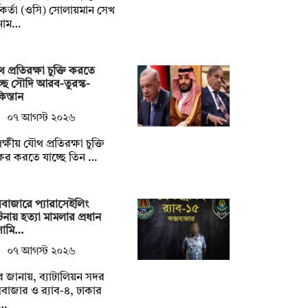
মকর্তা (ওসি) সোলায়মান সেখ
নাম…
 প্রতিরক্ষা চুক্তি করতে
্ছে সৌদি আরব-তুরস্ক-
িস্তান
০৭ আগস্ট ২০২৬
পক্ষীয় যৌথ প্রতিরক্ষা চুক্তি
াক্ষর করতে যাচ্ছে তিন …
সবাজারে প্যারাসেইলিং
্ঘটনায় হত্যা মামলার প্রধান
ামি…
০৭ আগস্ট ২০২৬
যাব জানায়, ব্যাটালিয়ন সদর
সবাজার ও র‌্যাব-৪, ঢাকার
…