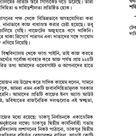
গণম
িদ্যালয়ের প্রতিটি স্তরে সিন্ডিকেট গড়ে উঠেছে। তারা
শক্
বাবদিহিতা ও দায়িত্বশীলতা প্রতিষ্ঠিত হোক।
শাসনের পক্ষ থেকে বিভিন্নভাবে অসহযোগিতা করা
নানাভাবে কাজ বাধাগ্রস্ত করার চেষ্টা হয়েছে। তবু
টেকস
বে চালিয়ে গেছি। বাজেটের অজুহাতে বসে থাকিনি।
দায়
সরে থাকা রিসোর্স পারসন এবং দাতাদের সঙ্গে সংযোগ
 এগিয়ে নিয়েছি।
্ববিদ্যালয় থেকে ফান্ড পাইনি, তাই কাজ করতে
্যের সর্বোচ্চ ব্যবহার করে আজ পর্যন্ত প্রায় ২২৫টি
স্তারিত তথ্য আমাদের ওয়েবসাইট ও আপনাদের হাতে
আয়োজন নয় উল্লেখ করে সাদিক কায়েম বলেন, সামনে
েই আসুক, আমরা এমন একটি জবাবদিহিতামূলক সরকার
রেনি। আমাদের প্রতিটি কাজের ইনস অ্যান্ড আউট
করি, ভবিষ্যতের রাজনৈতিক দলগুলোও এই স্বচ্ছতা,
াজের মধ্যে রয়েছে: ডাকসু নির্বাচনকে একাডেমিক
নুষ্ঠানের লক্ষ্যে ডাকসুর দ্বিতীয় কার্যনির্বাহী সভায়
্ববিদ্যালয় প্রশাসনের নিকট পাঠানো, ডাকসুর দ্বিতীয়
 এখতিয়ার বহির্ভূত রেজুলেশন বাতিল, আড়াই কোটি