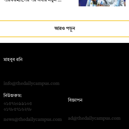
পারফরম্যান্সের পর এবার নতুন …
আরও পড়ুন
সম্পাদক:
মাহবুব রনি
দ্য ডেইলি ক্যাম্পাস, দ্বিতীয় তলা, হাসান হোল্ডিংস, ৫২/১ নিউ ইস্কাটন
রোড, ঢাকা ১০০০
info@thedailycampus.com
নিউজরুম:
বিজ্ঞাপন
০১৫৭২০৯৯১০৫
,
০১৭১২১৩৬৫৯৩
০১৭৮৫৭১৬২৭৮
ad@thedailycampus.com
news@thedailycampus.com