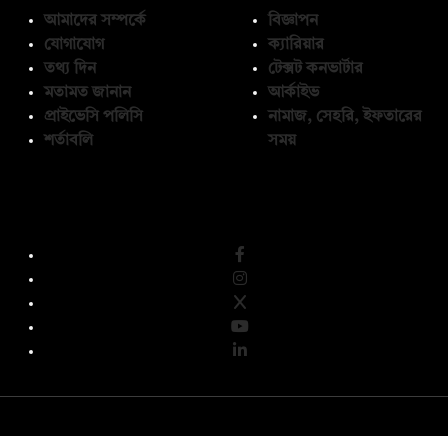
আমাদের সম্পর্কে
বিজ্ঞাপন
যোগাযোগ
ক্যারিয়ার
তথ্য দিন
টেক্সট কনভার্টার
মতামত জানান
আর্কাইভ
প্রাইভেসি পলিসি
নামাজ, সেহরি, ইফতারের
শর্তাবলি
সময়
অনুসরণ করুন
© কপিরাইট 2026, দ্য ডেইলি ক্যাম্পাস লিমিটেড