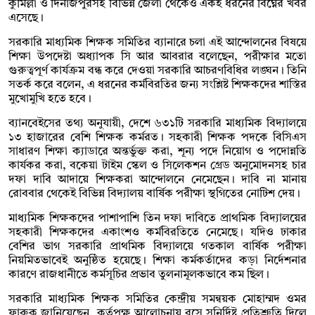
কুমিল্লা ও দিনাজপুরসহ বিভিন্ন জেলা থেকেও একই ধরনের বিঘ্নের খবর
এসেছে।
সরকারি মাধ্যমিক শিক্ষক সমিতির ব্যানারে চলা এই আন্দোলনের বিষয়ে
শিক্ষা উপদেষ্টা অধ্যাপক সি আর আবরার বলেছেন, পরীক্ষার মতো
গুরুত্বপূর্ণ কার্যক্রম বন্ধ করে দেওয়া সরকারি আচরণবিধির লঙ্ঘন। তিনি
সতর্ক করে বলেন, এ ধরনের কর্মবিরতির জন্য সংশ্লিষ্ট শিক্ষকদের শাস্তির
মুখোমুখি হতে হবে।
ব্যানবেইসের তথ্য অনুযায়ী, দেশে ৬৩১টি সরকারি মাধ্যমিক বিদ্যালয়ে
১৩ হাজারের বেশি শিক্ষক কর্মরত। সহকারী শিক্ষক পদকে বিসিএস
সাধারণ শিক্ষা ক্যাডারে অন্তর্ভুক্ত করা, শূন্য পদে নিয়োগ ও পদোন্নতি
কার্যকর করা, বকেয়া টাইম স্কেল ও সিলেকশন গ্রেড অনুমোদনসহ চার
দফা দাবি আদায়ে শিক্ষকরা আন্দোলনে নেমেছেন। দাবি না মানায়
রোববার থেকেই বিভিন্ন বিদ্যালয় বার্ষিক পরীক্ষা স্থগিতের নোটিশ দেয়।
মাধ্যমিক শিক্ষকদের পাশাপাশি তিন দফা দাবিতে প্রাথমিক বিদ্যালয়ের
সহকারী শিক্ষকদের একাংশও কর্মবিরতিতে নেমেছে। যদিও ঢাকার
বেশির ভাগ সরকারি প্রাথমিক বিদ্যালয়ে গতকাল বার্ষিক পরীক্ষা
নিয়মিতভাবেই অনুষ্ঠিত হয়েছে। শিক্ষা কর্মকর্তাদের কড়া নির্দেশনার
কারণে রাজধানীতে কর্মসূচির প্রভাব তুলনামূলকভাবে কম ছিল।
সরকারি মাধ্যমিক শিক্ষক সমিতির কেন্দ্রীয় সমন্বয়ক মোহাম্মদ ওমর
ফারুক জানিয়েছেন, কর্তৃপক্ষ আলোচনায় বসে সুনির্দিষ্ট প্রতিশ্রুতি দিলে