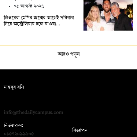
০৯ আগস্ট ২০২৬
লিওনেল মেসির জন্মের আগেই পরিবার
নিয়ে অস্ট্রেলিয়ায় চলে যাওয়া…
আরও পড়ুন
সম্পাদক:
মাহবুব রনি
দ্য ডেইলি ক্যাম্পাস, দ্বিতীয় তলা, হাসান হোল্ডিংস, ৫২/১ নিউ ইস্কাটন
রোড, ঢাকা ১০০০
info@thedailycampus.com
নিউজরুম:
বিজ্ঞাপন
০১৫৭২০৯৯১০৫
,