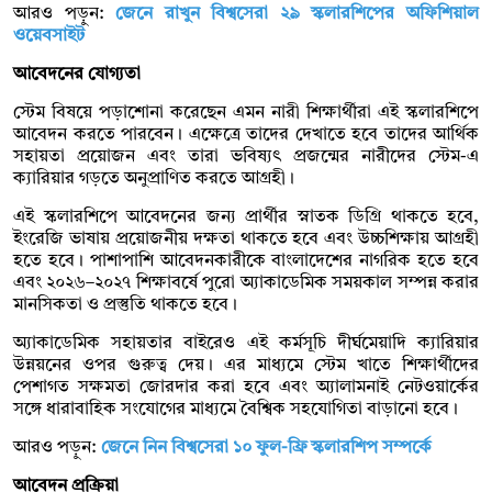
আরও পড়ুন:
জেনে রাখুন বিশ্বসেরা ২৯ স্কলারশিপের অফিশিয়াল
ওয়েবসাইট
আবেদনের যোগ্যতা
স্টেম বিষয়ে পড়াশোনা করেছেন এমন নারী শিক্ষার্থীরা এই স্কলারশিপে
আবেদন করতে পারবেন। এক্ষেত্রে তাদের দেখাতে হবে তাদের আর্থিক
সহায়তা প্রয়োজন এবং তারা ভবিষ্যৎ প্রজন্মের নারীদের স্টেম-এ
ক্যারিয়ার গড়তে অনুপ্রাণিত করতে আগ্রহী।
এই স্কলারশিপে আবেদনের জন্য প্রার্থীর স্নাতক ডিগ্রি থাকতে হবে,
ইংরেজি ভাষায় প্রয়োজনীয় দক্ষতা থাকতে হবে এবং উচ্চশিক্ষায় আগ্রহী
হতে হবে। পাশাপাশি আবেদনকারীকে বাংলাদেশের নাগরিক হতে হবে
এবং ২০২৬–২০২৭ শিক্ষাবর্ষে পুরো অ্যাকাডেমিক সময়কাল সম্পন্ন করার
মানসিকতা ও প্রস্তুতি থাকতে হবে।
অ্যাকাডেমিক সহায়তার বাইরেও এই কর্মসূচি দীর্ঘমেয়াদি ক্যারিয়ার
উন্নয়নের ওপর গুরুত্ব দেয়। এর মাধ্যমে স্টেম খাতে শিক্ষার্থীদের
পেশাগত সক্ষমতা জোরদার করা হবে এবং অ্যালামনাই নেটওয়ার্কের
সঙ্গে ধারাবাহিক সংযোগের মাধ্যমে বৈশ্বিক সহযোগিতা বাড়ানো হবে।
আরও পড়ুন:
জেনে নিন বিশ্বসেরা ১০ ফুল-ফ্রি স্কলারশিপ সম্পর্কে
আবেদন প্রক্রিয়া