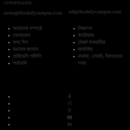
০১৭১২১৩৬৫৯৩
০১৭৮৫৭১৬২৭৮
ad@thedailycampus.com
news@thedailycampus.com
আমাদের সম্পর্কে
বিজ্ঞাপন
যোগাযোগ
ক্যারিয়ার
তথ্য দিন
টেক্সট কনভার্টার
মতামত জানান
আর্কাইভ
প্রাইভেসি পলিসি
নামাজ, সেহরি, ইফতারের
শর্তাবলি
সময়
অনুসরণ করুন