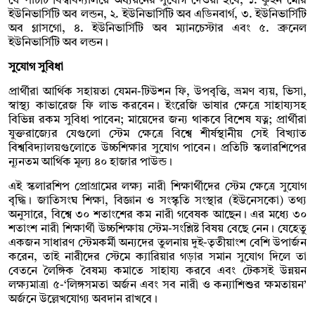
যে পাঁচটি বিশ্ববিদ্যালয়ে অধ্যয়নের সুযোগ দেওয়া হবে, ১. কুইন মেরি
ইউনিভার্সিটি অব লন্ডন, ২. ইউনিভার্সিটি অব এডিনবার্গ, ৩. ইউনিভার্সিটি
অব গ্লাসগো, ৪. ইউনিভার্সিটি অব ম্যানচেস্টার এবং ৫. ব্রুনেল
ইউনিভার্সিটি অব লন্ডন।
সুযোগ সুবিধা
প্রার্থীরা আর্থিক সহায়তা যেমন-টিউশন ফি, উপবৃত্তি, ভ্রমণ ব্যয়, ভিসা,
স্বাস্থ্য কাভারেজ ফি লাভ করবেন। ইংরেজি ভাষার ক্ষেত্রে সাহায্যসহ
বিভিন্ন রকম সুবিধা পাবেন; মায়েদের জন্য থাকবে বিশেষ যত্ন; প্রার্থীরা
যুক্তরাজ্যের যেগুলো স্টেম ক্ষেত্রে বিশ্বে শীর্ষস্থানীয় সেই বিখ্যাত
বিশ্ববিদ্যালয়গুলোতে উচ্চশিক্ষার সুযোগ পাবেন। প্রতিটি স্কলারশিপের
ন্যূনতম আর্থিক মূল্য ৪০ হাজার পাউন্ড।
এই স্কলারশিপ প্রোগ্রামের লক্ষ্য নারী শিক্ষার্থীদের স্টেম ক্ষেত্রে সুযোগ
বৃদ্ধি। জাতিসংঘ শিক্ষা, বিজ্ঞান ও সংস্কৃতি সংস্থার (ইউনেসকো) তথ্য
অনুসারে, বিশ্বে ৩০ শতাংশের কম নারী গবেষক আছেন। এর মধ্যে ৩০
শতাংশ নারী শিক্ষার্থী উচ্চশিক্ষায় স্টেম-সংশ্লিষ্ট বিষয় বেছে নেন। যেহেতু
একজন সাধারণ স্টেমকর্মী অন্যদের তুলনায় দুই-তৃতীয়াংশ বেশি উপার্জন
করেন, তাই নারীদের স্টেমে ক্যারিয়ার গড়ার সমান সুযোগ দিলে তা
বেতনে লৈঙ্গিক বৈষম্য কমাতে সাহায্য করবে এবং টেকসই উন্নয়ন
লক্ষ্যমাত্রা ৫-‘লিঙ্গসমতা অর্জন এবং সব নারী ও কন্যাশিশুর ক্ষমতায়ন’
অর্জনে উল্লেখযোগ্য অবদান রাখবে।