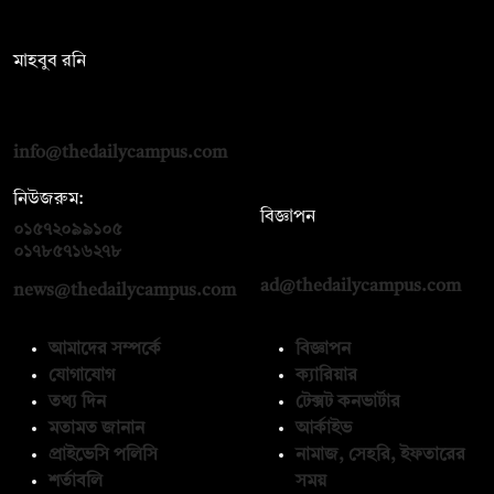
সম্পাদক:
মাহবুব রনি
দ্য ডেইলি ক্যাম্পাস, দ্বিতীয় তলা, হাসান হোল্ডিংস, ৫২/১ নিউ ইস্কাটন
রোড, ঢাকা ১০০০
info@thedailycampus.com
নিউজরুম:
বিজ্ঞাপন
০১৫৭২০৯৯১০৫
,
০১৭১২১৩৬৫৯৩
০১৭৮৫৭১৬২৭৮
ad@thedailycampus.com
news@thedailycampus.com
আমাদের সম্পর্কে
বিজ্ঞাপন
যোগাযোগ
ক্যারিয়ার
তথ্য দিন
টেক্সট কনভার্টার
মতামত জানান
আর্কাইভ
প্রাইভেসি পলিসি
নামাজ, সেহরি, ইফতারের
শর্তাবলি
সময়