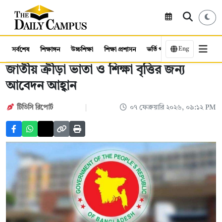
Eng
সর্বশেষ
শিক্ষাঙ্গন
উচ্চশিক্ষা
শিক্ষা প্রশাসন
ভর্তি পরীক্ষা
কর্মসংস্থান
জাতীয় ক্রীড়া ভাতা ও শিক্ষা বৃত্তির জন্য
আবেদন আহ্বান
টিডিসি রিপোর্ট
০৭ ফেব্রুয়ারি ২০২৬, ০৯:১২ PM