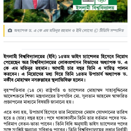
অধ্যাপক ড. এ কে এম মতিনুর রহমান ও ইবি লোগো © টিডিসি সম্পাদিত
ইসলামী বিশ্ববিদ্যালয়ের (ইবি) ১৫তম ভাইস চ্যান্সেলর হিসেবে নিয়োগ
পেয়েছেন অত্র বিশ্ববিদ্যালয়ের লোকপ্রশাসন বিভাগের অধ্যাপক ড. এ
কে এম মতিনুর রহমান। আগামী চার বছর তিনি এ দায়িত্ব পালন
করবেন। এ নিয়োগের মধ্য দিয়ে তিনি ১৪তম উপাচার্য অধ্যাপক ড.
নকীব মোহাম্মদ নসরুল্লাহর স্থলাভিষিক্ত হলেন।
বৃহস্পতিবার (১৪ মে) রাষ্ট্রপতি ও চ্যান্সেলর মোহাম্মদ সাহাবুদ্দিনের
আদেশক্রমে শিক্ষা মন্ত্রণালয়ের উপসচিব মো. সুলতান আহমেদ স্বাক্ষরিত
প্রজ্ঞাপনের মাধ্যমে বিষয়টি জানানো হয়।
এতে বলা হয়, উপাচার্য হিসেবে তার নিয়োগের মেয়াদ যোগদানের তারিখ
হতে ৪ (চার) বছর হবে। পদে থাকাকালীন তিনি তার বর্তমান পদের সম-
পরিমাণ বেতন-ভাতা পাবেন। তিনি বিধি অনুযায়ী ভাইস চ্যান্সেলর পদের
সঙ্গে সংশ্লিষ্ট অন্যান্য সুবিধাও পাবেন। তিনি বিশ্ববিদ্যালয়ের প্রধান নির্বাহী