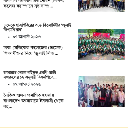
বরিশাল সরকারি ব্রজমোহন (বিএম)
কলেজ ক্যাম্পাসে সৃষ্ট সাম্প্র…
ঢামেকে ছাত্রশিবিরের ৩.৬ কিলোমিটার ‘জুলাই
লিগ্যাসি রান’
০৭ আগস্ট ২০২৬
ঢাকা মেডিকেল কলেজের (ঢামেক)
শিক্ষার্থীদের নিয়ে ‘জুলাই লিগ্য…
জামায়াত থেকে বহিষ্কৃত এমপি গাজী
নজরুলের ১২ অনুসারী বিএনপিতে…
০৭ আগস্ট ২০২৬
নৈতিক স্খলন প্রমাণিত হওয়ায়
বাংলাদেশ জামায়াতে ইসলামী থেকে
বহ…