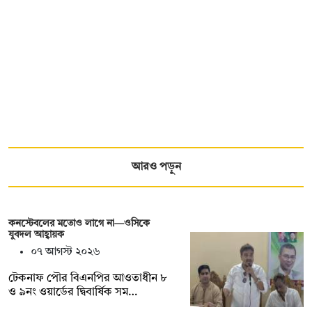
আরও পড়ুন
কনস্টেবলের মতোও লাগে না—ওসিকে
যুবদল আহ্বায়ক
০৭ আগস্ট ২০২৬
টেকনাফ পৌর বিএনপির আওতাধীন ৮
ও ৯নং ওয়ার্ডের দ্বিবার্ষিক সম…