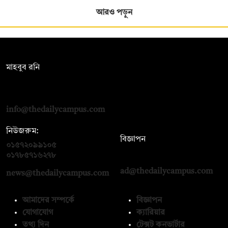
আরও পড়ুন
সম্পাদক:
মাহবুব রনি
দ্য ডেইলি ক্যাম্পাস, দ্বিতীয় তলা, হাসান হোল্ডিংস, ৫২/১ নিউ ইস্কাটন
রোড, ঢাকা ১০০০
info@thedailycampus.com
নিউজরুম:
বিজ্ঞাপন
০১৫৭২০৯৯১০৫
,
০১৭১২১৩৬৫৯৩
০১৭৮৫৭১৬২৭৮
ad@thedailycampus.com
news@thedailycampus.com
আমাদের সম্পর্কে
বিজ্ঞাপন
যোগাযোগ
ক্যারিয়ার
তথ্য দিন
টেক্সট কনভার্টার