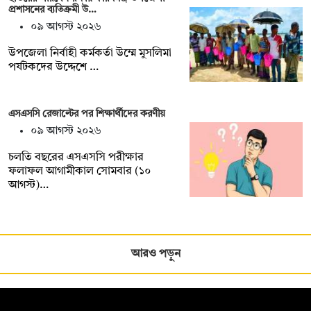
প্রশাসনের ব্যতিক্রমী উ…
০৯ আগস্ট ২০২৬
‎উপজেলা নির্বাহী কর্মকর্তা উম্মে মুসলিমা
পর্যটকদের উদ্দেশে …
এসএসসি রেজাল্টের পর শিক্ষার্থীদের করণীয়
০৯ আগস্ট ২০২৬
চলতি বছরের এসএসসি পরীক্ষার
ফলাফল আগামীকাল সোমবার (১০
আগস্ট)…
আরও পড়ুন
সম্পাদক: