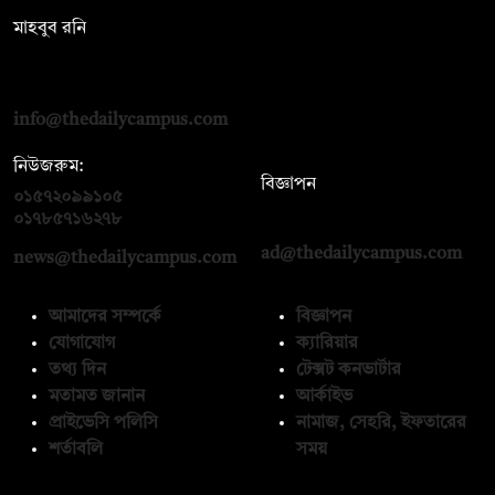
মাহবুব রনি
দ্য ডেইলি ক্যাম্পাস, দ্বিতীয় তলা, হাসান হোল্ডিংস, ৫২/১ নিউ ইস্কাটন
রোড, ঢাকা ১০০০
info@thedailycampus.com
নিউজরুম:
বিজ্ঞাপন
০১৫৭২০৯৯১০৫
,
০১৭১২১৩৬৫৯৩
০১৭৮৫৭১৬২৭৮
ad@thedailycampus.com
news@thedailycampus.com
আমাদের সম্পর্কে
বিজ্ঞাপন
যোগাযোগ
ক্যারিয়ার
তথ্য দিন
টেক্সট কনভার্টার
মতামত জানান
আর্কাইভ
প্রাইভেসি পলিসি
নামাজ, সেহরি, ইফতারের
শর্তাবলি
সময়