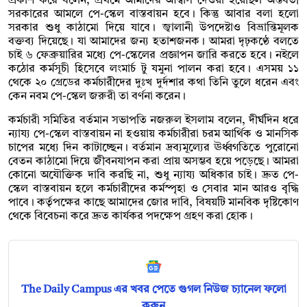
প্রকাশ করে বলেন, প্রথমে আমাদের আশ্বাস দেওয়া হয়েছিল অন্তর্বর্তী
সরকারের আমলে পে-স্কেল বাস্তবায়ন হবে। কিন্তু আবার বলা হলো
সরকার শুধু কাঠামো দিয়ে যাবে। জ্বালানী উপদেষ্টাও বিভ্রান্তিমূলক
বক্তব্য দিয়েছে। যা আমাদের জন্য হতাশজনক। আমরা দৃঢ়কণ্ঠে বলতে
চাই ৬ ফেব্রুয়ারির মধ্যে পে-স্কেলের প্রজ্ঞাপন জারি করতে হবে। নইলে
কঠোর কর্মসূচী হিসেবে লংমার্চ টু যমুনা পালন করা হবে। এসময় ১১
থেকে ২০ গ্রেডের কর্মচারীদের দুঃখ দুর্দশার কথা তিনি তুলে ধরেন এবং
কেন নবম পে-স্কেল জরুরী তা বর্ণনা করেন।
কর্মচারী সমিতির বর্তমান সভাপতি নজরুল ইসলাম বলেন, দীর্ঘদিন ধরে
ন্যায্য পে-স্কেল বাস্তবায়ন না হওয়ায় কর্মচারীরা চরম আর্থিক ও মানসিক
চাপের মধ্যে দিন কাটাচ্ছেন। বর্তমান দ্রব্যমূল্যের ঊর্ধ্বগতিতে পুরোনো
বেতন কাঠামো দিয়ে জীবনযাপন করা প্রায় অসম্ভব হয়ে পড়েছে। আমরা
কোনো অযৌক্তিক দাবি করছি না, শুধু ন্যায্য অধিকার চাই। দ্রুত পে-
স্কেল বাস্তবায়ন হলে কর্মচারীদের কর্মস্পৃহা ও সেবার মান আরও বৃদ্ধি
পাবে। কর্তৃপক্ষের কাছে আমাদের জোর দাবি, বিষয়টি মানবিক দৃষ্টিকোণ
থেকে বিবেচনা করে দ্রুত কার্যকর পদক্ষেপ গ্রহণ করা হোক।
The Daily Campus এর খবর পেতে গুগল নিউজ চ্যানেল ফলো
করুন