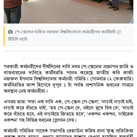
পে-স্কেলের দাবিতে নজরুল বিশ্ববিদ্যালয়ে কর্মচারীদের কর্মবিরতি ©
টিডিসি ফটো
সরকারী কর্মচারীদের দীর্ঘদিনের দাবি নবম পে-স্কেলের প্রজ্ঞাপন জারি ও
বাস্তবায়নের দাবিতে কর্মবিরতি পালন করেছে জাতীয় কবি কাজী
নজরুল ইসলাম বিশ্ববিদ্যালয় কর্মচারী সমিতি। সোমবার (২ ফেব্রুয়ারি)
কর্মবিরতির অংশ হিসেবে দুপুর ১ টা পর্যন্ত প্রশাসনিক ভবনের সামনে
অবস্থান নেয় কর্মচারীরা।
এসময় তারা ‘দফা এক দাবি এক, পে-স্কেল পে-স্কেল’, ‘লড়াই লড়াই চাই,
লড়াই করে বাঁচতে চাই’, ‘হয় পে-স্কেল দে, নইলে মুখে বিষ দে’, ‘লড়াই
করে বাঁচতে হবে, এই লড়াইয়ে জিততে হবে’, ‘একশন একশন, ডাইরেক
একশন’ সহ বিভিন্ন ধরনের স্লোগান দেয়।
কর্মচারী সমিতির সাবেক সভাপতি রেজাউল করিম রানা ক্ষুব্ধ প্রতিক্রিয়া