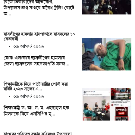
বিক্ষোভকারীদের অভিযোগ,
উপকূলসংলগ্ন সাগরে অবৈধ ট্রলিং বোটে
অ…
ছাত্রলীগের হামলায় হাসপাতালে ছাত্রদলের ১০
নেতাকর্মী
০৯ আগস্ট ২০২৬
ঘোনা এলাকায় ছাত্রলীগের হামলায়
জেলা ছাত্রদলের সহসভাপতি মনজ…
শিক্ষামন্ত্রীকে নিয়ে পাটোয়ারীর পোস্ট করা
ছবিটি ২০২৩ সালের এ…
০৯ আগস্ট ২০২৬
শিক্ষামন্ত্রী ড. আ. ন. ম. এহছানুল হক
মিলনকে নিয়ে এনসিপির মু…
হাওরের পরিবেশ রক্ষায় করিমগঞ্জ উপজেলা