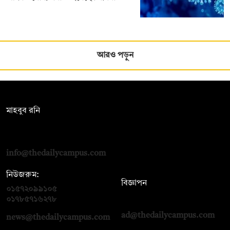
আরও পড়ুন
সম্পাদক:
মাহবুব রনি
দ্য ডেইলি ক্যাম্পাস, দ্বিতীয় তলা, হাসান হোল্ডিংস, ৫২/১ নিউ ইস্কাটন
রোড, ঢাকা ১০০০
info@thedailycampus.com
নিউজরুম:
বিজ্ঞাপন
০১৫৭২০৯৯১০৫
,
০১৭১২১৩৬৫৯৩
০১৭৮৫৭১৬২৭৮
ad@thedailycampus.com
news@thedailycampus.com