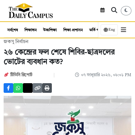
Eng
সর্বশেষ
শিক্ষাঙ্গন
উচ্চশিক্ষা
শিক্ষা প্রশাসন
ভর্তি পরীক্ষা
কর্মসংস্থান
জকসু নির্বাচন
২৬ কেন্দ্রের ফল শেষে শিবির-ছাত্রদলের
ভোটের ব্যবধান কত?
টিডিসি রিপোর্ট
০৭ জানুয়ারি ২০২৬, ০৮:০১ PM