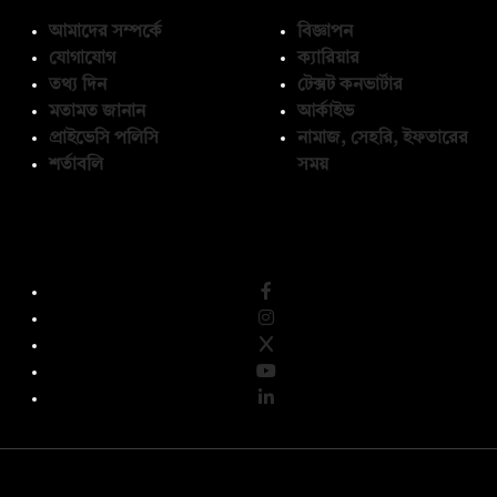
আমাদের সম্পর্কে
বিজ্ঞাপন
যোগাযোগ
ক্যারিয়ার
তথ্য দিন
টেক্সট কনভার্টার
মতামত জানান
আর্কাইভ
প্রাইভেসি পলিসি
নামাজ, সেহরি, ইফতারের
শর্তাবলি
সময়
অনুসরণ করুন
© কপিরাইট 2026, দ্য ডেইলি ক্যাম্পাস লিমিটেড