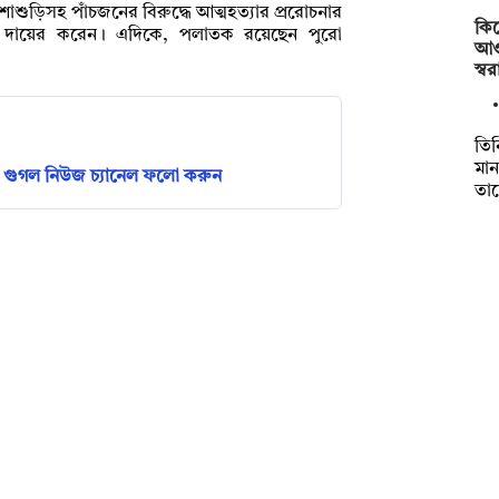
র-শাশুড়িসহ পাঁচজনের বিরুদ্ধে আত্মহত্যার প্ররোচনার
কিস
া দায়ের করেন। এদিকে, পলাতক রয়েছেন পুরো
আও
স্ব
তিন
মা
গুগল নিউজ চ্যানেল ফলো করুন
তা