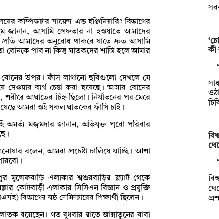
সর
যালয়ের কম্পিউটার সায়েন্স এন্ড ইঞ্জিনিয়ারিং বিভাগের
হিম জানান, আসামি গ্রেফতার না হওয়াতে আমাদের
‘চো
 প্রতি আমাদের অনুরোধ থাকবে যাতে দ্রুত আসামি
কী
তো বোনকে পাব না কিন্তু ঘাতকদের শাস্তি হলে আমার
 বোনের উপর। ফাঁস লাগানো ছবিগুলো দেখলে যে
সাধ
ে দেওয়ার ব্যর্থ চেষ্টা করা হয়েছে। আমার বোনের
ওঠা
ে, শরীরে আঘাতের চিহ্ন ছিলো। নির্যাতনের পর মেরে
চি
ুলিয়েছে আমরা ওই সকল ঘাতকের ফাঁসি চাই।
 অমর্ত্য মজুমদার জানান, অভিযুক্ত পুরো পরিবার
ছে।
বিশ
থেক
আনোয়ার বলেন, আমরা প্রচেষ্টা চালিয়ে যাচ্ছি। আশা
 পারবো।
ুর মুন্সেফবাড়ি এলাকার শ্বশুরবাড়ির ফ্ল্যাট থেকে
বিশ
ল্লার কোটবাড়ী এলাকার সিসিএন বিজ্ঞান ও প্রযুক্তি
থেক
(সিএসই) বিভাগের ষষ্ঠ সেমিস্টারের শিক্ষার্থী ছিলেন।
প্
লাতক রয়েছেন। গত বুধবার রাতে জান্নাতুনের বাবা