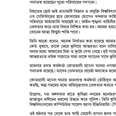
পলাতক রয়েছেন পুরো পরিবারের সদস্যরা।
নিহতের ছোট ভাই রাঙামাটি বিজ্ঞান ও প্রযুক্তি বিশ্ববিদ্
৫ম সেমিস্টারের ছাত্র জোবায়ের হোসেন খন্দকার ফা
পরিবারে আহাজারি থামছেই না। আইন-শৃঙ্খলা বাহিনীর
গ্রেফতার করে ন্যায় বিচার নিশ্চিত করা হয়। আমরা হয়
বোনের আত্মা কিছুটা শান্তি পাবে।
তিনি আরো বলেন, অনেক নির্যাতন করা হয়েছে আমার
কেউ বুঝবে, তাকে মেরে ঝুলিয়ে আত্মহত্যা বলে চালিয়
গলার মধ্যে আঘাতের চিহ্ন ও ফুটো দেখা গেছে। দুই পায়
আত্মহত্যার নাটক সাজাতে যারা তাকে ফ্যানের সাথে ঝ
মামলার তদন্ত কর্মকর্তা কোতয়ালী মডেল থানার এসআই
পলাতক রয়েছে। তাদের গ্রেফতারে প্রচেষ্টা অব্যাহত রয়ে
কোতয়ালী মডেল থানার ভারপ্রাপ্ত কর্মকর্তা তৌহিদুল 
করছি, অল্প সময়ের মধ্যে অভিযুক্তদের গ্রেফতার করতে
উল্লেখ্য, গত মঙ্গলবার রাতে কুমিল্লা নগরের মনোহরপ
জান্নাতুন নাঈমের মরদেহ উদ্ধার করে পুলিশ। তিনি কুমি
বিশ্ববিদ্যালয়ের কম্পিউটার সায়েন্স অ্যান্ড ইঞ্জিনিয়ারিং 
ওই ঘটনার পর থেকে তার স্বামী মেহেদী হাসান হৃদয় প