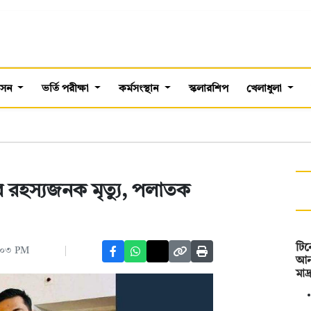
শাসন
ভর্তি পরীক্ষা
কর্মসংস্থান
স্কলারশিপ
খেলাধুলা
রীর রহস্যজনক মৃত্যু, পলাতক
টি
:০৩ PM
আনত
মাদ