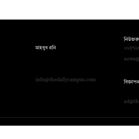
সম্পাদক:
নিউজরু
মাহবুব রনি
০১৫৭২
দ্য ডেইলি ক্যাম্পাস, দ্বিতীয় তলা, হাসান
news@
হোল্ডিংস, ৫২/১ নিউ ইস্কাটন রোড, ঢাকা
১০০০
info@thedailycampus.com
বিজ্ঞাপ
০১৭১২
ad@th