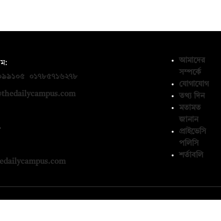
আমাদের
ম:
সম্পর্কে
০৯৯১০৫
,
০১৭৮৫৭১৬২৭৮
যোগাযোগ
thedailycampus.com
তথ্য দিন
মতামত
জানান
ন
প্রাইভেসি
পলিসি
১৩৬৫৯৩
শর্তাবলি
edailycampus.com
© কপিরাইট 2026, দ্য ডেইলি ক্যাম্পাস লিমিটেড