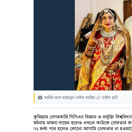
স্বামীর সঙ্গে জান্নাতুন নাঈম ফারিহা © ফাইল ছবি
কুমিল্লার বেসরকারি সিসিএন বিজ্ঞান ও প্রযুক্তি বিশ্ববিদ্
ঘটনায় মামলা দায়ের হলেও এখনো কাউকে গ্রেফতার ক
৭২ ঘণ্টা পার হলেও কোনো আসামি গ্রেফতার না হওয়া