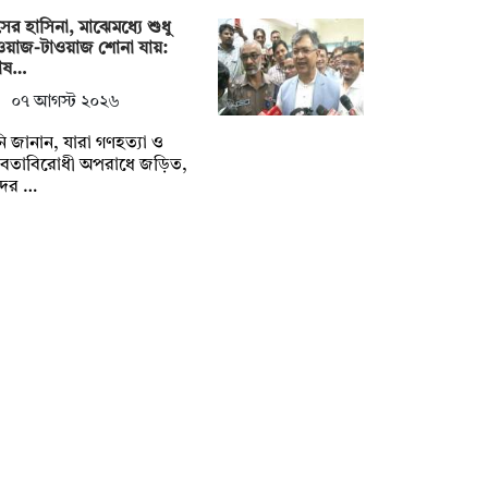
ের হাসিনা, মাঝেমধ্যে শুধু
য়াজ-টাওয়াজ শোনা যায়:
রাষ…
০৭ আগস্ট ২০২৬
ি জানান, যারা গণহত্যা ও
নবতাবিরোধী অপরাধে জড়িত,
দের …