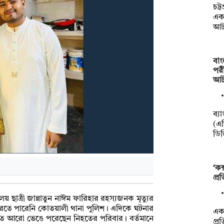
চট্
একট
আট
বাং
পরী
আট
ব্য
(এড
ডি
‘কক
প্র
যালয় ছাত্রী জান্নাতুন নাঈম ফারিহার রহস্যজনক মৃত্যুর
রতে পারেনি কোতয়ালী থানা পুলিশ। এদিকে ঘটনার
একট
তে আরো ভেঙে পরেছেন নিহতের পরিবার। বর্তমানে
প্র