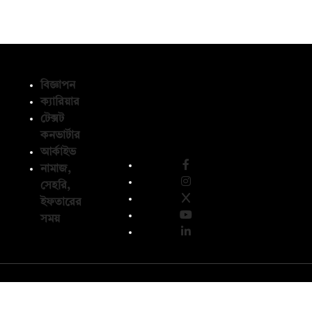
বিজ্ঞাপন
ক্যারিয়ার
টেক্সট
অনুসরণ করুন
কনভার্টার
আর্কাইভ
নামাজ,
সেহরি,
ইফতারের
সময়