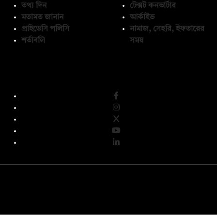
তথ্য দিন
টেক্সট কনভার্টার
মতামত জানান
আর্কাইভ
প্রাইভেসি পলিসি
নামাজ, সেহরি, ইফতারের
শর্তাবলি
সময়
অনুসরণ করুন
© কপিরাইট 2026, দ্য ডেইলি ক্যাম্পাস লিমিটেড