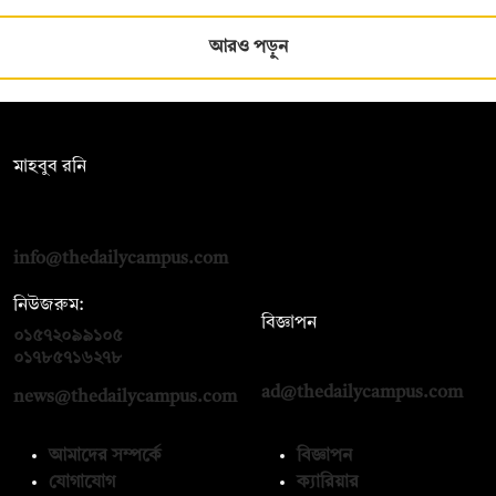
আরও পড়ুন
সম্পাদক:
মাহবুব রনি
দ্য ডেইলি ক্যাম্পাস, দ্বিতীয় তলা, হাসান হোল্ডিংস, ৫২/১ নিউ ইস্কাটন
রোড, ঢাকা ১০০০
info@thedailycampus.com
নিউজরুম:
বিজ্ঞাপন
০১৫৭২০৯৯১০৫
,
০১৭১২১৩৬৫৯৩
০১৭৮৫৭১৬২৭৮
ad@thedailycampus.com
news@thedailycampus.com
আমাদের সম্পর্কে
বিজ্ঞাপন
যোগাযোগ
ক্যারিয়ার