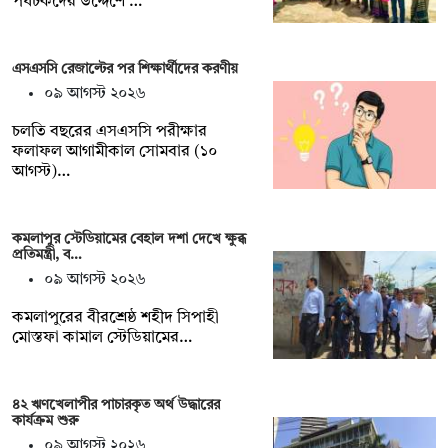
পর্যটকদের উদ্দেশে …
এসএসসি রেজাল্টের পর শিক্ষার্থীদের করণীয়
০৯ আগস্ট ২০২৬
চলতি বছরের এসএসসি পরীক্ষার
ফলাফল আগামীকাল সোমবার (১০
আগস্ট)…
কমলাপুর স্টেডিয়ামের বেহাল দশা দেখে ক্ষুব্ধ
প্রতিমন্ত্রী, ব…
০৯ আগস্ট ২০২৬
কমলাপুরের বীরশ্রেষ্ঠ শহীদ সিপাহী
মোস্তফা কামাল স্টেডিয়ামের…
৪২ ঋণখেলাপীর পাচারকৃত অর্থ উদ্ধারের
কার্যক্রম শুরু
০৯ আগস্ট ২০২৬