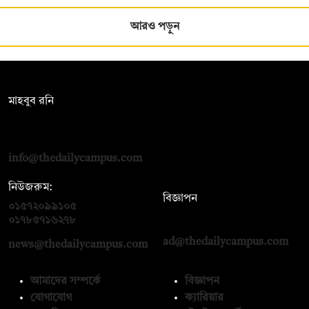
আরও পড়ুন
সম্পাদক:
মাহবুব রনি
দ্য ডেইলি ক্যাম্পাস, দ্বিতীয় তলা, হাসান হোল্ডিংস, ৫২/১ নিউ ইস্কাটন
রোড, ঢাকা ১০০০
info@thedailycampus.com
নিউজরুম:
বিজ্ঞাপন
০১৫৭২০৯৯১০৫
,
০১৭১২১৩৬৫৯৩
০১৭৮৫৭১৬২৭৮
ad@thedailycampus.com
news@thedailycampus.com
আমাদের সম্পর্কে
বিজ্ঞাপন
যোগাযোগ
ক্যারিয়ার